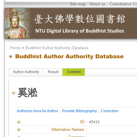
Site map
．
About us
．
Consultative C
．
Home
>
Buddhist Author Authority Database
Author Authority
Result
Content
奚淞
．
．
Authorize Area for Author
Provide Bibliography
Correction
ID
：
45415
Alternative Names：