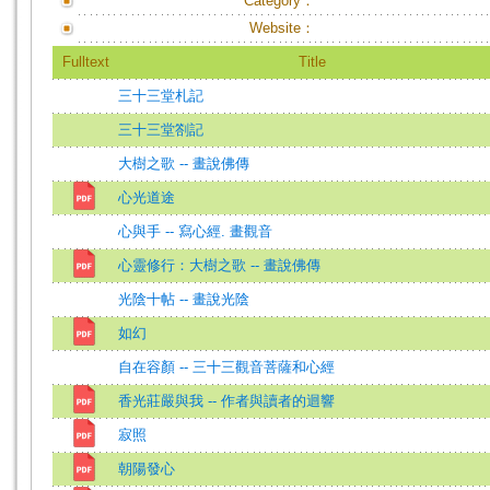
Category：
Website：
Fulltext
Title
三十三堂札記
三十三堂劄記
大樹之歌 -- 畫說佛傳
心光道途
心與手 -- 寫心經. 畫觀音
心靈修行：大樹之歌 -- 畫說佛傳
光陰十帖 -- 畫說光陰
如幻
自在容顏 -- 三十三觀音菩薩和心經
香光莊嚴與我 -- 作者與讀者的迴響
寂照
朝陽發心