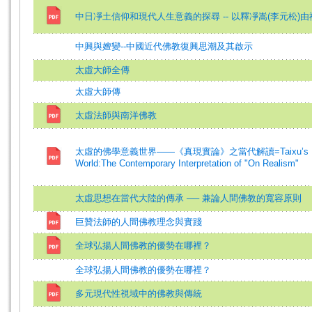
中日凈土信仰和現代人生意義的探尋 -- 以釋凈嵩(李元松)
中興與嬗變--中國近代佛教復興思潮及其啟示
太虛大師全傳
太虛大師傳
太虛法師與南洋佛教
太虛的佛學意義世界——《真現實論》之當代解讀=Taixu’s Budd
World:The Contemporary Interpretation of "On Realism"
太虛思想在當代大陸的傳承 ── 兼論人間佛教的寬容原則
巨贊法師的人間佛教理念與實踐
全球弘揚人間佛教的優勢在哪裡？
全球弘揚人間佛教的優勢在哪裡？
多元現代性視域中的佛教與傳統