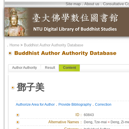
Site map
．
About us
．
Consultative C
．
Home
>
Buddhist Author Authority Database
Author Authority
Result
Content
鄧子美
．
．
Authorize Area for Author
Provide Bibliography
Correction
ID
：
60843
Alternative Names：
Deng, Tze-mai
=
Deng, Zi-m