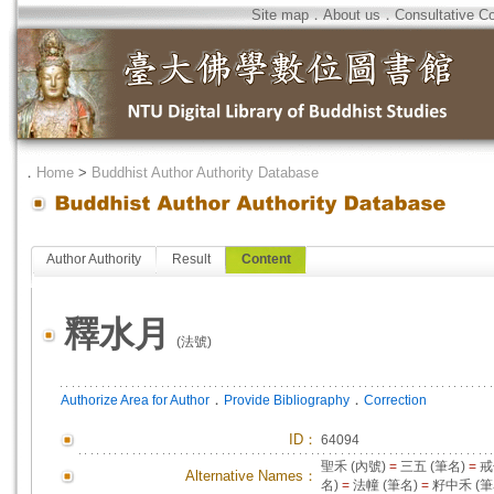
Site map
．
About us
．
Consultative C
．
Home
>
Buddhist Author Authority Database
Author Authority
Result
Content
釋水月
(法號)
．
．
Authorize Area for Author
Provide Bibliography
Correction
ID
：
64094
聖禾 (內號)
=
三五 (筆名)
=
戒
Alternative Names：
名)
=
法幢 (筆名)
=
籽中禾 (筆