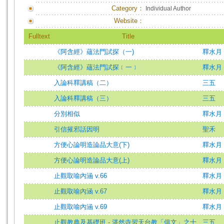
Category：
Individual Author
Website：
Fulltext
Title
《阿含經》蘊法門試探（一)
釋水月
《阿含經》蘊法門試探﹝一﹞
釋水月
入論科釋講稿（二）
三五
入論科釋講稿（三）
三五
分別相似
釋水月
引信摧邪話因明
聖禾
方便心論明造論品大意(下)
釋水月
方便心論明造論品大意(上)
釋水月
止觀取喻內涵 v.66
釋水月
止觀取喻內涵 v.67
釋水月
止觀取喻內涵 v.69
釋水月
止觀教典及基礎班 - 湛然寺習天台教「俱文」之十
三五