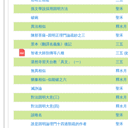
孫文學說採用因明方法
聖禾
破碗
聖禾
異法相似
釋水月
陳那菩薩--因明正理門論疏鈔之三
聖禾
景本《翻譯名義集》後記
三五
智者大師別傳等八種
三五 (鈔
湛然寺習天台教「具文」（一）
三五
無異相似
釋水月
猶豫相似--似能破之六
釋水月
滅諍論
聖禾
對法因明大意(三)
釋水月
對法因明大意(四)
釋水月
談唯名
聖禾
誰是因明論理門十四過類疏的作者
聖禾