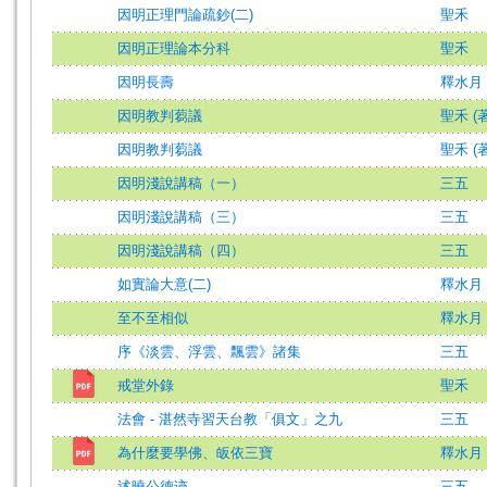
因明正理門論疏鈔(二)
聖禾
因明正理論本分科
聖禾
因明長壽
釋水月
因明教判蒭議
聖禾 (著
因明教判蒭議
聖禾 (著
因明淺說講稿（一）
三五
因明淺說講稿（三）
三五
因明淺說講稿（四）
三五
如實論大意(二)
釋水月
至不至相似
釋水月
序《淡雲、浮雲、飄雲》諸集
三五
戒堂外錄
聖禾
法會 - 湛然寺習天台教「俱文」之九
三五
為什麼要學佛、皈依三寶
釋水月
述曉公德迹
三五