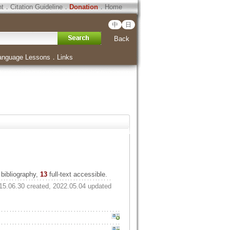
ht
．
Citation Guideline
．
Donation
．
Home
中
日
Back
anguage Lessons
．
Links
bibliography,
13
full-text accessible.
15.06.30 created, 2022.05.04 updated