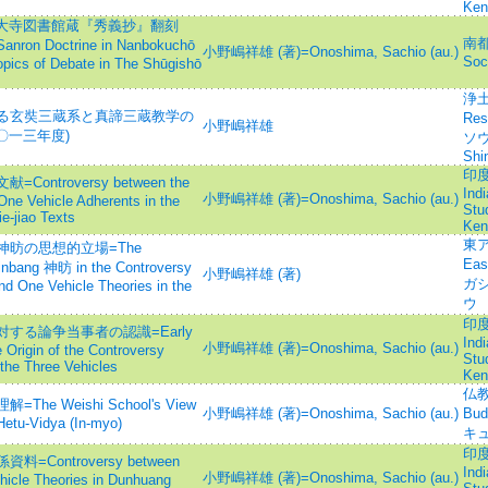
Ken
東大寺図書館葴『秀義抄』翻刻
南都仏
ron Doctrine in Nanbokuchō
小野嶋祥雄 (著)=Onoshima, Sachio (au.)
Soc
Topics of Debate in The Shūgishō
浄土
る玄奘三蔵系と真諦三蔵教学の
Re
小野嶋祥雄
〇一三年度)
ソウ
Shi
印度
troversy between the
Ind
小野嶋祥雄 (著)=Onoshima, Sachio (au.)
One Vehicle Adherents in the
Stu
e-jiao Texts
Ken
東ア
昉の思想的立場=The
Eas
Sinbang 神昉 in the Controversy
小野嶋祥雄 (著)
ガ
nd One Vehicle Theories in the
ウ
印度
する論争当事者の認識=Early
Ind
小野嶋祥雄 (著)=Onoshima, Sachio (au.)
 Origin of the Controversy
Stu
the Three Vehicles
Ken
仏教
 Weishi School's View
小野嶋祥雄 (著)=Onoshima, Sachio (au.)
Bu
Hetu-Vidya (In-myo)
キ
印度
ontroversy between
Ind
小野嶋祥雄 (著)=Onoshima, Sachio (au.)
hicle Theories in Dunhuang