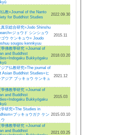
kyū
教=Journal of the Nanto
2022.09.30
iety for Buddhist Studies
真宗総合研究=Jodo Shinshu
search=ジョウド シンシュウ
2015.11
ゴウ ケンキュウ= Joudo
nshuu sougou kennkyuu
學佛教學研究 =Journal of
ian and Buddhist
2018.03.20
dies=Indogaku Bukkyōgaku
kyū
ジア仏教研究=The journal of
t Asian Buddhist Studies=ヒ
2021.12
シアジア ブッキョウ ケンキュ
學佛教學研究 =Journal of
ian and Buddhist
2015.03
dies=Indogaku Bukkyōgaku
kyū
学研究=The Studies in
ddhism=ブッキョウガク ケン
2015.03.10
ュウ
學佛教學研究 =Journal of
ian and Buddhist
2021.03.25