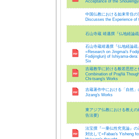
Acceptance of the Shoulengy
中国仏教における如来常住の実感=Ho
Discusses the Experience of t
石山寺蔵 靖邁撰『仏地経論疏
石山寺蔵靖邁撰『仏地経論疏』
=Research on Jingmai's Fodi
Fodijinglun) of Ishiyama-dera
Six
吉蔵教学に於ける般若思想と仏性思
Combination of Prajñā Though
Chi-tsang's Works
吉蔵著作中における「自然」の語の検討
Jizang's Works
東アジア仏教における教えの継
告法要)
法宝撰『一乗仏性究竟論』の基
対比して=Fabao's Yisheng foxing