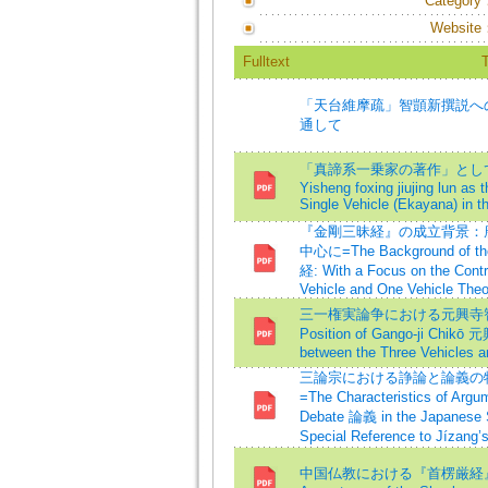
Category
Website
Fulltext
T
「天台維摩疏」智顗新撰説への
通して
「真諦系一乗家の著作」として
Yisheng foxing jiujing lun as 
Single Vehicle (Ekayana) in t
『金剛三昧経』の成立背景：
中心に=The Background of th
経: With a Focus on the Cont
Vehicle and One Vehicle Theo
三一権実論争における元興寺智光の位
Position of Gango-ji Chikō
between the Three Vehicles a
三論宗における諍論と論義の
=The Characteristics of Argu
Debate 論義 in the Japanese
Special Reference to Jízang’
中国仏教における『首楞厳経』の