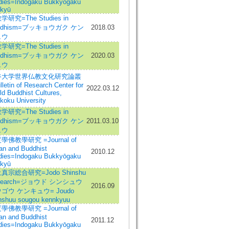
dies=Indogaku Bukkyōgaku
kyū
学研究=The Studies in
ddhism=ブッキョウガク ケン
2018.03
ュウ
学研究=The Studies in
ddhism=ブッキョウガク ケン
2020.03
ュウ
谷大学世界仏教文化研究論叢
letin of Research Center for
2022.03.12
ld Buddhist Cultures,
koku University
学研究=The Studies in
ddhism=ブッキョウガク ケン
2011.03.10
ュウ
學佛教學研究 =Journal of
ian and Buddhist
2010.12
dies=Indogaku Bukkyōgaku
kyū
真宗総合研究=Jodo Shinshu
search=ジョウド シンシュウ
2016.09
ゴウ ケンキュウ= Joudo
nshuu sougou kennkyuu
學佛教學研究 =Journal of
ian and Buddhist
2011.12
dies=Indogaku Bukkyōgaku