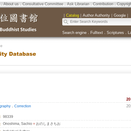
．
About us
．
Consultative Committee
．
Ask Librarian
．
Contribution
．
Copyrig
｜
Catalog
｜
Author Authority
｜
Google
｜
Search engine
．
Fulltext
．
Scriptures
．
L
se
20
．
20
ography
Correction
：
98339
：
Onoshima, Sachio
=
おのしまさちお