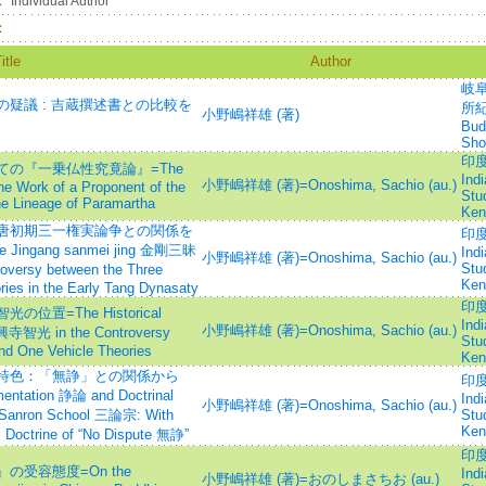
：
Individual Author
：
itle
Author
岐
疑議 : 吉蔵撰述書との比較を
所紀要
小野嶋祥雄 (著)
Budd
Sho
印度
の『一乗仏性究竟論』=The
Ind
小野嶋祥雄 (著)=Onoshima, Sachio (au.)
the Work of a Proponent of the
Stu
he Lineage of Paramartha
Ken
唐初期三一権実論争との関係を
印度
e Jingang sanmei jing 金剛三昧
Ind
小野嶋祥雄 (著)=Onoshima, Sachio (au.)
Stu
roversy between the Three
Ken
ries in the Early Tang Dynasaty
印度
置=The Historical
Ind
小野嶋祥雄 (著)=Onoshima, Sachio (au.)
 元興寺智光 in the Controversy
Stu
nd One Vehicle Theories
Ken
特色：「無諍」との関係から
印度
mentation 諍論 and Doctrinal
Ind
小野嶋祥雄 (著)=Onoshima, Sachio (au.)
 Sanron School 三論宗: With
Stu
Ken
s Doctrine of “No Dispute 無諍”
印度
受容態度=On the
Ind
小野嶋祥雄 (著)=おのしまさちお (au.)