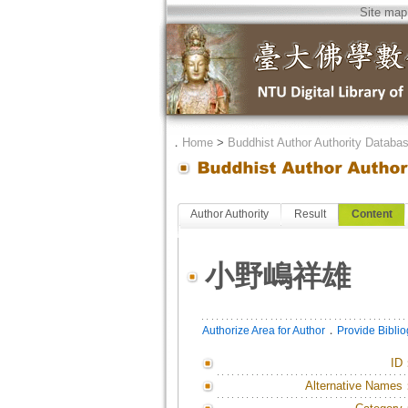
Site map
．
Home
>
Buddhist Author Authority Databa
Author Authority
Result
Content
小野嶋祥雄
．
Authorize Area for Author
Provide Bibli
ID
Alternative Names