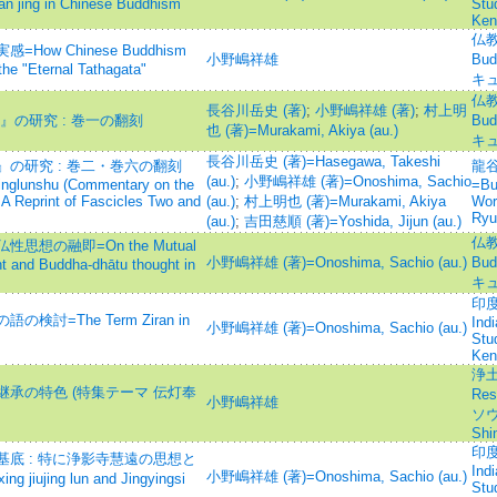
an jing in Chinese Buddhism
Stu
Ken
仏教
w Chinese Buddhism
小野嶋祥雄
Bu
he "Eternal Tathagata"
キ
仏教
長谷川岳史 (著)
;
小野嶋祥雄 (著)
;
村上明
』の研究 : 巻一の翻刻
Bu
也 (著)=Murakami, Akiya (au.)
キ
長谷川岳史 (著)=Hasegawa, Takeshi
の研究 : 巻二・巻六の翻刻
龍
(au.)
;
小野嶋祥雄 (著)=Onoshima, Sachio
jinglunshu (Commentary on the
=Bul
: A Reprint of Fascicles Two and
(au.)
;
村上明也 (著)=Murakami, Akiya
Wor
Ryu
(au.)
;
吉田慈順 (著)=Yoshida, Jijun (au.)
仏教
想の融即=On the Mutual
小野嶋祥雄 (著)=Onoshima, Sachio (au.)
Bu
t and Buddha-dhātu thought in
キ
印度
=The Term Ziran in
Ind
小野嶋祥雄 (著)=Onoshima, Sachio (au.)
Stu
Ken
浄土
承の特色 (特集テーマ 伝灯奉
Re
小野嶋祥雄
ソウ
Shi
印度
底 : 特に浄影寺慧遠の思想と
Ind
小野嶋祥雄 (著)=Onoshima, Sachio (au.)
 jiujing lun and Jingyingsi
Stu