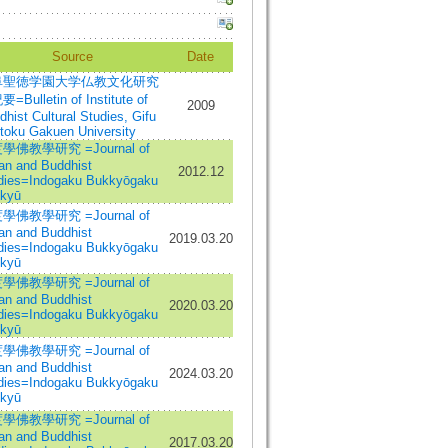
Source
Date
阜聖徳学園大学仏教文化研究
=Bulletin of Institute of
2009
hist Cultural Studies, Gifu
toku Gakuen University
學佛教學研究 =Journal of
ian and Buddhist
2012.12
dies=Indogaku Bukkyōgaku
kyū
學佛教學研究 =Journal of
ian and Buddhist
2019.03.20
dies=Indogaku Bukkyōgaku
kyū
學佛教學研究 =Journal of
ian and Buddhist
2020.03.20
dies=Indogaku Bukkyōgaku
kyū
學佛教學研究 =Journal of
ian and Buddhist
2024.03.20
dies=Indogaku Bukkyōgaku
kyū
學佛教學研究 =Journal of
ian and Buddhist
2017.03.20