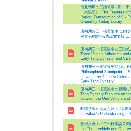
Huiyuan's thought
南北朝期の三論教学 : 附：
（六論題）=The Features of San
Period: Transcription of Six 
Owned by Tōdaiji Library
唐初期の三一権実論争におけ
対立 (研究生報告論文要旨 二
唐初期三一権実論争と三階教文献=Con
Three Vehicle Adherents and 
Early Tang Dynasty, and Sanji
唐初期三一権実論争における神
Philosophical Standpoint of 
between the Three Vehicles a
Early Tang Dynasty
唐初期三一権実論争の起因に対
Tang Dynasty Disputes on the
between the One Vehicle and 
唯識学派から見た法宝の因明理解=The
on Fabao's Understanding of 
敦煌文献中の三一権実論争関係資料=C
the Three Vehicle and One Ve