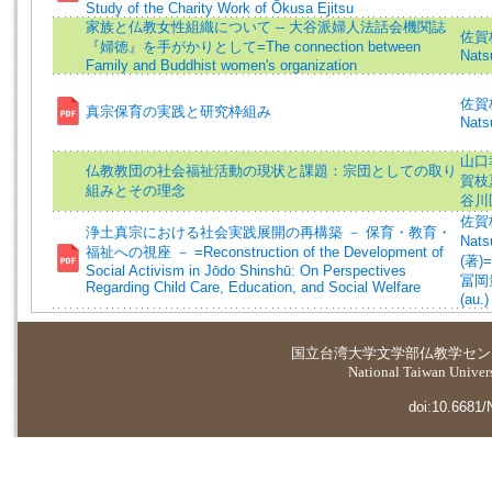
Study of the Charity Work of Ōkusa Ejitsu
家族と仏教女性組織について -- 大谷派婦人法話会機関誌
佐賀枝
『婦徳』を手がかりとして=The connection between
Nats
Family and Buddhist women's organization
佐賀枝
真宗保育の実践と研究枠組み
Nats
山口幸
仏教教団の社会福祉活動の現状と課題：宗団としての取り
賀枝夏
組みとその理念
谷川
佐賀枝
浄土真宗における社会実践展開の再構築 － 保育・教育・
Nats
福祉への視座 － =Reconstruction of the Development of
(著)=
Social Activism in Jōdo Shinshū: On Perspectives
冨岡量
Regarding Child Care, Education, and Social Welfare
(au.)
国立台湾大学
文学部仏教学セン
National Taiwan Universi
doi:10.6681