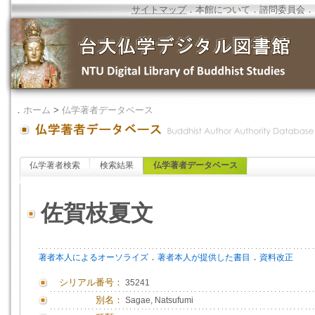
サイトマップ
．
本館について
．
諮問委員会
．
．
ホーム
>
仏学著者データベース
仏学著者検索
検索結果
仏学著者データベース
佐賀枝夏文
．
．
著者本人によるオーソライズ
著者本人が提供した書目
資料改正
シリアル番号：
35241
別名：
Sagae, Natsufumi