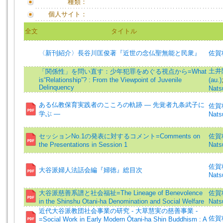
種類：
個人サイト：
全文
タイトル
〈新刊紹介〉長谷川匡俊著『近世の念仏聖無能と民衆』
佐賀
土井隆
「関係性」を問い直す：少年犯罪をめぐる視点から=What
is“Relationship”? : From the Viewpoint of Juvenile
(au.)
Delinquency
Natsu
ある仏教保育実践者のこころの軌跡 — 先覚者九条武子に
佐賀枝
学ぶ —
Nats
セッションNo.1の発表に対するコメント=Comments on
佐賀枝
the Presentations in Session 1
Nats
佐賀枝
大谷派婦人法話会編『婦徳』総目次
Nats
大谷派慈善系譜と社会福祉=The Lineage of Benevolence
佐賀枝
in the Shinshu Otani-ha Denomination and Social Welfare
Nats
近代大谷派教団社会事業の研究 - 大草慧実の慈善事業 -
佐賀
=Social Work in Early Modern Ōtani-ha Shin Buddhism : A