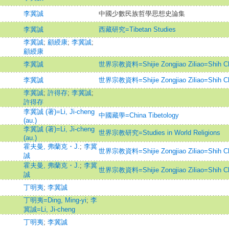
李冀誠
中國少數民族哲學思想史論集
李冀誠
西藏研究=Tibetan Studies
李冀誠
;
顧綬康
;
李冀誠
;
顧綬康
李冀誠
世界宗教資料=Shijie Zongjiao Ziliao=Shih Chi
李冀誠
世界宗教資料=Shijie Zongjiao Ziliao=Shih Chi
李冀誠
;
許得存
;
李冀誠
;
許得存
李冀誠 (著)=Li, Ji-cheng
中國藏學=China Tibetology
(au.)
李冀誠 (著)=Li, Ji-cheng
世界宗教研究=Studies in World Religions
(au.)
霍夫曼, 弗蘭克・J.
;
李冀
世界宗教資料=Shijie Zongjiao Ziliao=Shih Chi
誠
霍夫曼, 弗蘭克・J.
;
李冀
世界宗教資料=Shijie Zongjiao Ziliao=Shih Chi
誠
丁明夷
;
李冀誠
丁明夷=Ding, Ming-yi
;
李
冀誠=Li, Ji-cheng
丁明夷
;
李冀誠