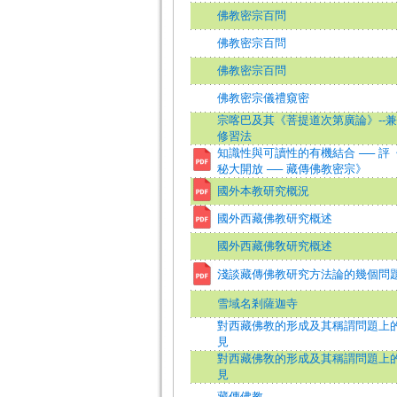
佛教密宗百問
佛教密宗百問
佛教密宗百問
佛教密宗儀禮窺密
宗喀巴及其《菩提道次第廣論》--
修習法
知識性與可讀性的有機結合 ── 評
秘大開放 ── 藏傳佛教密宗》
國外本教研究概況
國外西藏佛教研究概述
國外西藏佛敎研究概述
淺談藏傳佛教研究方法論的幾個問
雪域名剎薩迦寺
對西藏佛教的形成及其稱謂問題上
見
對西藏佛敎的形成及其稱謂問題上
見
藏傳佛教