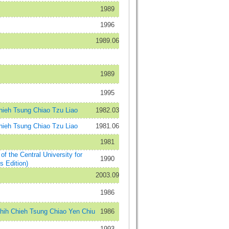
1989
1996
1989.06
1989
1995
eh Tsung Chiao Tzu Liao
1982.03
eh Tsung Chiao Tzu Liao
1981.06
1981
Central University for
1990
s Edition)
2003.09
1986
h Chieh Tsung Chiao Yen Chiu
1986
1993