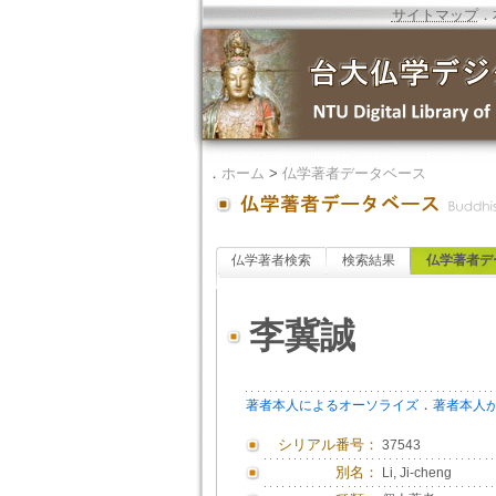
サイトマップ
．
．
ホーム
>
仏学著者データベース
仏学著者検索
検索結果
仏学著者デ
李冀誠
．
著者本人によるオーソライズ
著者本人
シリアル番号：
37543
別名：
Li, Ji-cheng