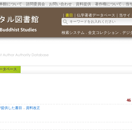
本館について
．
諮問委員会
．
お問い合わせ
．
資料提供
．
著作権について
．
当
｜
書目
｜
仏学著者データベース
｜
当サイ
検索システム
全文コレクション
デジ
．
．
ータベース
46
．
が提供した書目
資料改正