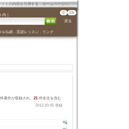
サイトの内容を引用する
．
ホームページへ
中
EN
ト内
｜
戻る
タル仏経
言語レッスン
リンク
．
．
件著作が収録され、
21
件全文を含む
2012.03.05 登録