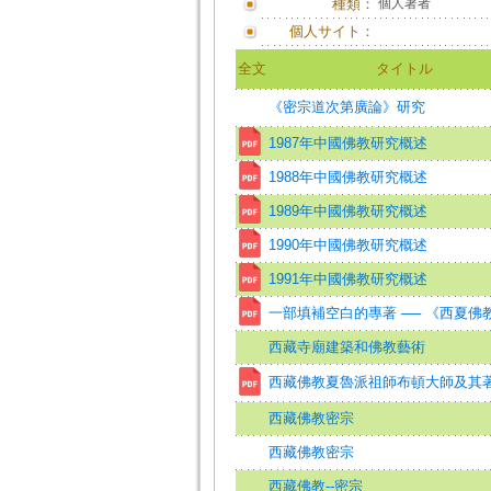
種類：
個人著者
個人サイト：
全文
タイトル
《密宗道次第廣論》研究
1987年中國佛教研究概述
1988年中國佛教研究概述
1989年中國佛教研究概述
1990年中國佛教研究概述
1991年中國佛教研究概述
一部填補空白的專著 ── 《西夏佛
西藏寺廟建築和佛教藝術
西藏佛教夏魯派祖師布頓大師及其
西藏佛教密宗
西藏佛教密宗
西藏佛教--密宗