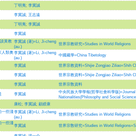
丁明夷
;
李冀誠
李冀誠
;
王志遠
丁明夷
;
李冀誠
李冀誠
兼談黃教
李冀誠 (著)=Li, Ji-cheng
世界宗教研究=Studies in World Religions
(au.)
《人類奧
李冀誠 (著)=Li, Ji-cheng
中國藏學=China Tibetology
(au.)
李冀誠
世界宗教資料=Shijie Zongjiao Ziliao=Shih Chi
李冀誠
世界宗教資料=Shijie Zongjiao Ziliao=Shih Chi
李冀誠
世界宗敎資料
中央民族大學學報(哲學社會科學版)=Journal of the 
題
李冀誠
Nationalities(Philosophy and Social Science
康松
;
李冀誠
;
顧綬康
的一些淺
李冀誠 (著)=Li, Ji-cheng
世界宗教研究=Studies in World Religions
(au.)
的一些淺
李冀誠
世界宗敎研究=Studies in World Religions=Shi
李冀誠
;
湯一介