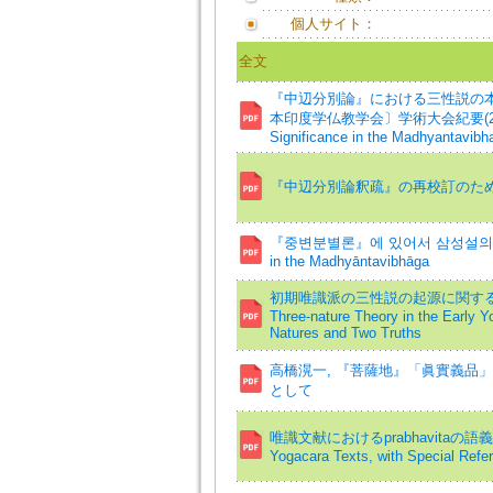
個人サイト：
全文
『中辺分別論』における三性説の本
本印度学仏教学会〕学術大会紀要(2))=The Esse
Significance in the Madhyantavibh
『中辺分別論釈疏』の再校訂のため
『중변분별론』에 있어서 삼성설의 구조적 특징=A
in the Madhyāntavibhāga
初期唯識派の三性説の起源に関する一考察 
Three-nature Theory in the Early Y
Natures and Two Truths
高橋滉一, 『菩薩地』「眞實義品」か
として
唯識文献におけるprabhavitaの語義 -
Yogacara Texts, with Special Refe