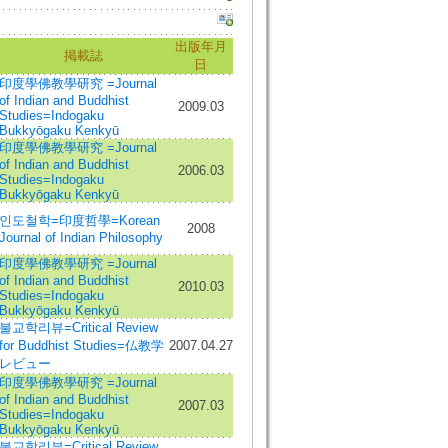
出版年月
掲載誌
日
印度學佛教學研究 =Journal
of Indian and Buddhist
2009.03
Studies=Indogaku
Bukkyōgaku Kenkyū
印度學佛教學研究 =Journal
of Indian and Buddhist
2006.03
Studies=Indogaku
Bukkyōgaku Kenkyū
인도철학=印度哲學=Korean
2008
Journal of Indian Philosophy
印度學佛教學研究 =Journal
of Indian and Buddhist
2010.03
Studies=Indogaku
Bukkyōgaku Kenkyū
불교학리뷰=Critical Review
for Buddhist Studies=仏教学
2007.04.27
レビュー
印度學佛教學研究 =Journal
of Indian and Buddhist
2007.03
Studies=Indogaku
Bukkyōgaku Kenkyū
불교학리뷰=Critical Review