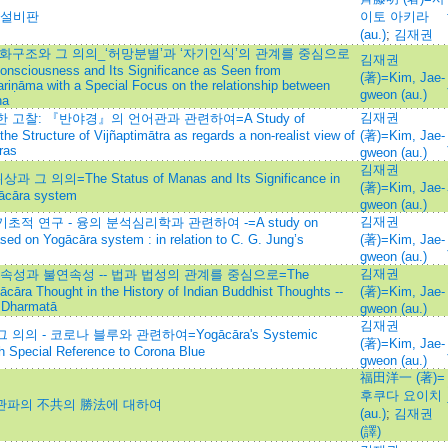
분설비판
이토 아키라
(au.)
;
김재권
화구조와 그 의의_‘허망분별’과 ‘자기인식’의 관계를 중심으로
김재권
onsciousness and Its Significance as Seen from
(著)=Kim, Jae-
riṇāma with a Special Focus on the relationship between
gweon (au.)
na
김재권
고찰: 『반야경』의 언어관과 관련하여=A Study of
e Structure of Vijñaptimātra as regards a non-realist view of
(著)=Kim, Jae-
ras
gweon (au.)
김재권
=The Status of Manas and Its Significance in
(著)=Kim, Jae-
gācāra system
gweon (au.)
김재권
 연구 - 융의 분석심리학과 관련하여 -=A study on
ed on Yogācāra system : in relation to C. G. Jung’s
(著)=Kim, Jae-
gweon (au.)
김재권
과 불연속성 -- 법과 법성의 관계를 중심으로=The
ācāra Thought in the History of Indian Buddhist Thoughts --
(著)=Kim, Jae-
 Dharmatā
gweon (au.)
김재권
 - 코로나 블루와 관련하여=Yogācāra's Systemic
(著)=Kim, Jae-
ith Special Reference to Corona Blue
gweon (au.)
福田洋一 (著)=
후쿠다 요이치
중관파의 不共의 勝法에 대하여
(au.)
;
김재권
(譯)