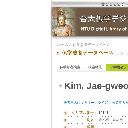
サイトマップ
．
．
ホーム
>
仏学著者データベース
仏学著者検索
検索結果
仏学著者デ
Kim, Jae-gwe
．
著者本人によるオーソライズ
著者本人
シリアル番号：
10141
別名：
金才權
=
김재권
種類：