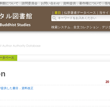
本館について
．
諮問委員会
．
お問い合わせ
．
資料提供
．
著作権について
．
当
｜
書目
｜
仏学著者データベース
｜
当サイ
検索システム
全文コレクション
デジ
．
．
ータベース
on
20
．
が提供した書目
資料改正