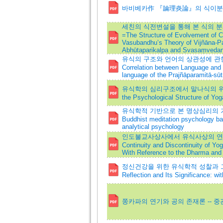
바비베카作 『論理炎論』의 식이
세친의 식전변설을 통해 본 식의 분
=The Structure of Evolvement of C
Vasubandhu’s Theory of Vijñāna-Pa
Abhūtaparikalpa and Svasaṃveda
유식의 구조와 언어의 상관성에 관한 
Correlation between Language and th
language of the Prajñāparamitā-sūt
유식학의 심리구조에서 말나식의 위상과 그 의의
the Psychological Structure of Yo
유식학적 기반으로 본 명상심리의 기초적
Buddhist meditation psychology bas
analytical psychology
인도불교사상사에서 유식사상의 연속성
Continuity and Discontinuity of Yog
With Reference to the Dharma and
정신건강을 위한 유식학적 성찰과 그 의의
Reflection and Its Significance: w
쫑카파의 연기와 공의 존재론 -- 