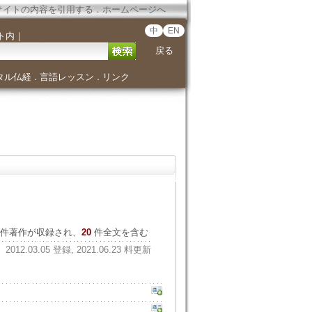
サイトの内容を引用する
．
ホームページへ
中
EN
ト内
｜
戻る
タル仏経
言語レッスン
リンク
．
．
件著作が収録され、
20
件全文を含む
2012.03.05 登録, 2021.06.23 料更新