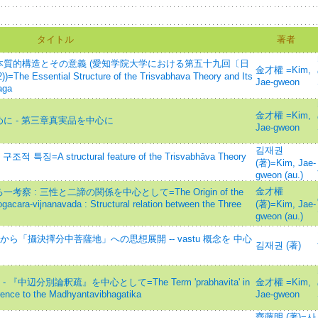
タイトル
著者
質的構造とその意義 (愛知学院大学における第五十九回〔日
金才權 =Kim,
ntial Structure of the Trisvabhava Theory and Its
Jae-gweon
aga
金才權 =Kim,
に - 第三章真実品を中心に
Jae-gweon
김재권
 structural feature of the Trisvabhāva Theory
(著)=Kim, Jae-
gweon (au.)
金才權
: 三性と二諦の関係を中心として=The Origin of the
ogacara-vijnanavada : Structural relation between the Three
(著)=Kim, Jae-
gweon (au.)
ら「攝決擇分中菩薩地」への思想展開 -- vastu 概念を 中心
김재권 (著)
 『中辺分別論釈疏』を中心として=The Term 'prabhavita' in
金才權 =Kim,
rence to the Madhyantavibhagatika
Jae-gweon
齊藤明 (著)=사