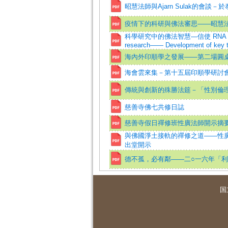
昭慧法師與Ajarn Sulak的會談－於泰國
疫情下的科研與佛法審思——昭慧
科學研究中的佛法智慧—信使 RNA 疫苗關鍵
research—— Development of key t
海內外印順學之發展——第二場圓
海會雲來集－第十五屆印順學研討
傳統與創新的殊勝法筵－「性別倫
慈善寺佛七共修日誌
慈善寺假日禪修班性廣法師開示摘
與佛國淨土接軌的禪修之道——性廣
出堂開示
德不孤，必有鄰——二○一六年「
国