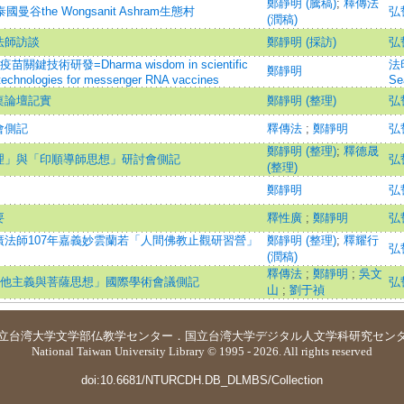
鄭靜明 (騰稿)
;
釋傳法
曼谷the Wongsanit Ashram生態村
弘
(潤稿)
法師訪談
鄭靜明 (採訪)
弘
技術研發=Dharma wisdom in scientific
法印
鄭靜明
echnologies for messenger RNA vaccines
Se
桌論壇記實
鄭靜明 (整理)
弘
會側記
釋傳法
;
鄭靜明
弘
鄭靜明 (整理)
;
釋德晟
理」與「印順導師思想」研討會側記
弘
(整理)
鄭靜明
弘
要
釋性廣
;
鄭靜明
弘
法師107年嘉義妙雲蘭若「人間佛教止觀研習營」
鄭靜明 (整理)
;
釋耀行
弘
(潤稿)
釋傳法
;
鄭靜明
;
吳文
利他主義與菩薩思想」國際學術會議側記
弘
山
;
劉于禎
立台湾大学
文学部仏教学センター
．
国立台湾大学デジタル人文学科研究セン
National Taiwan University Library © 1995 - 2026. All rights reserved
doi:10.6681/NTURCDH.DB_DLMBS/Collection