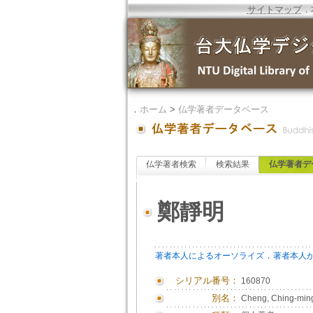
サイトマップ
．
．
ホーム
>
仏学著者データベース
仏学著者検索
検索結果
仏学著者デ
鄭靜明
．
著者本人によるオーソライズ
著者本人
シリアル番号：
160870
別名：
Cheng, Ching-min