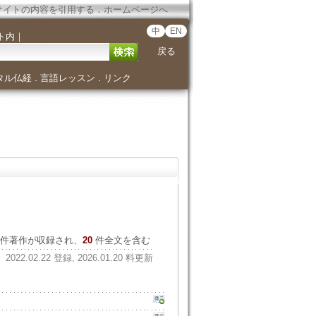
サイトの内容を引用する
．
ホームページへ
中
EN
ト内
｜
戻る
タル仏経
言語レッスン
リンク
．
．
件著作が収録され、
20
件全文を含む
2022.02.22 登録, 2026.01.20 料更新