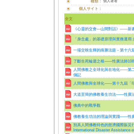
種類：
個人著者
個人サイト：
全文
《心靈的交會—山間對話》——新
「身念處」的基礎原理與實務運用:
一場交映生輝的殊勝法筵－第十六
了斷生死輪迴之根——性廣法師10
人間佛教之全球化與在地化——第
側記
人間佛教與全球化——第十九屆「
大道至簡的佛教養生功法——性廣法
佛典中的戰爭觀
佛教養生功法的理論與實踐——性廣
別具人間佛教特色的慈濟國際賑災行動=Humani
International Disaster Assistance o