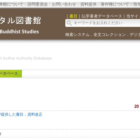
本館について
．
諮問委員会
．
お問い合わせ
．
資料提供
．
著作権について
．
当
｜
書目
｜
仏学著者データベース
｜
当サイ
検索システム
全文コレクション
デジ
．
．
ータベース
20
．
が提供した書目
資料改正
g