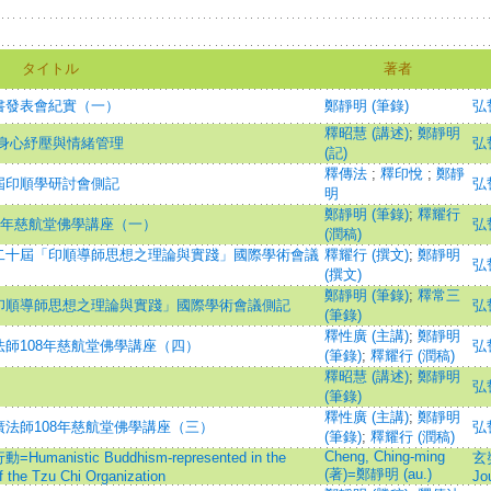
タイトル
著者
書發表會紀實（一）
鄭靜明 (筆錄)
弘
釋昭慧 (講述)
;
鄭靜明
身心紓壓與情緒管理
弘
(記)
釋傳法
;
釋印悅
;
鄭靜
屆印順學研討會側記
弘
明
鄭靜明 (筆錄)
;
釋耀行
8年慈航堂佛學講座（一）
弘
(潤稿)
二十屆「印順導師思想之理論與實踐」國際學術會議
釋耀行 (撰文)
;
鄭靜明
弘
(撰文)
鄭靜明 (筆錄)
;
釋常三
印順導師思想之理論與實踐」國際學術會議側記
弘
(筆錄)
釋性廣 (主講)
;
鄭靜明
師108年慈航堂佛學講座（四）
弘
(筆錄)
;
釋耀行 (潤稿)
釋昭慧 (講述)
;
鄭靜明
弘
(筆錄)
釋性廣 (主講)
;
鄭靜明
法師108年慈航堂佛學講座（三）
弘
(筆錄)
;
釋耀行 (潤稿)
Cheng, Ching-ming
stic Buddhism-represented in the
玄
(著)=鄭靜明 (au.)
f the Tzu Chi Organization
Jo