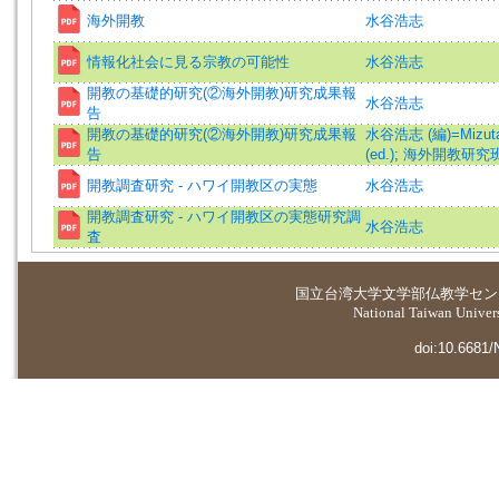
海外開教
水谷浩志
情報化社会に見る宗教の可能性
水谷浩志
開教の基礎的研究(②海外開教)研究成果報
水谷浩志
告
開教の基礎的研究(②海外開教)研究成果報
水谷浩志 (編)=Mizutani
告
(ed.)
;
海外開教研究
開教調査研究 - ハワイ開教区の実態
水谷浩志
開教調査研究 - ハワイ開教区の実態研究調
水谷浩志
査
国立台湾大学
文学部仏教学セン
National Taiwan Universi
doi:10.6681