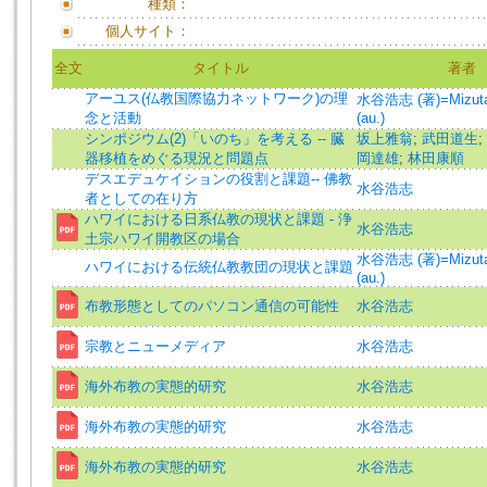
種類：
個人サイト：
全文
タイトル
著者
アーユス(仏教国際協力ネットワーク)の理
水谷浩志 (著)=Mizutani
念と活動
(au.)
シンポジウム(2)「いのち」を考える -- 臓
坂上雅翁
;
武田道生
;
器移植をめぐる現況と問題点
岡達雄
;
林田康順
デスエデュケイションの役割と課題-- 佛教
水谷浩志
者としての在り方
ハワイにおける日系仏教の現状と課題 - 浄
水谷浩志
土宗ハワイ開教区の場合
水谷浩志 (著)=Mizutani
ハワイにおける伝統仏教教団の現状と課題
(au.)
布教形態としてのパソコン通信の可能性
水谷浩志
宗教とニューメディア
水谷浩志
海外布教の実態的研究
水谷浩志
海外布教の実態的研究
水谷浩志
海外布教の実態的研究
水谷浩志