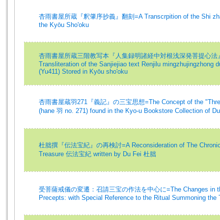
杏雨書屋所蔵『釈肇序抄義』翻刻=A Transcrpition of the Shi zhaoxu
the Kyōu Sho'oku
杏雨書屋所蔵三階教写本『人集録明諸経中対根浅深発菩提心法』一巻
Transliteration of the Sanjiejiao text Renjilu mingzhujingzhong d
(Yu411) Stored in Kyōu sho'oku
杏雨書屋蔵羽271『義記』の三宝思想=The Concept of the "Three Tre
(hane 羽 no. 271) found in the Kyo-u Bookstore Collection of D
杜朏撰『伝法宝紀』の再検討=A Reconsideration of The Chronicle o
Treasure 伝法宝紀 written by Du Fei 杜朏
受菩薩戒儀の変遷：召請三宝の作法を中心に=The Changes in the Ordin
Precepts: with Special Reference to the Ritual Summoning the