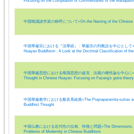
Focusing on the Compilation of Commentaries of the Maha
中国唯識諸学派の称呼について=On the Naming of the Chinese Yogā
中国華厳宗における『法華経』 : 華厳宗の判教説を中心として=The Lotu
Huayan Buddhism : A Look at the Doctrinal Classification of t
中国華厳思想における唯識思想の超克 : 法蔵の種性論を中心に=Overc
Thought in Chinese Huayan: Focusing on Fazang's gotra theory
中国華厳教学における般若系経典=The Prajnaparamita-sutras as Se
Buddhist Thought
中国仏教における近代性の位相、特徴と問題=The Dimensions, Charac
Problems of Modernity in Chinese Buddhism