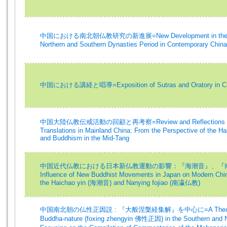
中国における南北朝仏教研究の新進展=New Development in the Study
Northern and Southern Dynasties Period in Contemporary China
中国における講経と唱導=Exposition of Sutras and Oratory in C
中国大陸仏教伝戒活動の回顧と再考察=Review and Reflections on B
Translations in Mainland China: From the Perspective of the H
and Buddhism in the Mid-Tang
中国近代仏教における日本新仏教運動の影響：『海潮音』、『南
Influence of New Buddhist Movements in Japan on Modern Chi
the Haichao yin (海潮音) and Nanying fojiao (南瀛仏教)
中国南北朝の仏性正因説 : 『大般涅槃経集解』を中心に=A Theory of th
Buddha-nature (foxing zhengyin 佛性正因) in the Southern and No