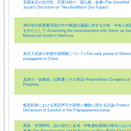
音調未定の近代性：巨賛法師の「新仏教」叙事=The Unsettled Tone of
Juzan's Discourse on "Neo-Buddhism (Xin Fojiao)"
海印寺白紙墨書写経の中の唯識の議論に対する分析 : 中有と
を中心として=Examining the consciousness-only theory as found
Manuscript found in Hae'in-sa
真宗大谷派の初期中国開教について=The early period of Shinshu Ot
propagation in China
真諦の『金剛経』註釈書とその周辺=Paramārtha's Exegesis of the D
Periphery
般若経典における梵語声字の形態と機能に関する試論=Poetics in the 
Declension of Sanskrit in the Prajnaparamita-sutras
馬祖「作用即性」説の流行と反省 : 中晩唐転換期の禅宗にお
再考=The Popularization and Reflection on Mazu馬祖's Chan Con