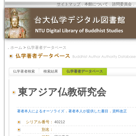
サイトマップ
．
本館について
．
諮問委員会
．
．
ホーム
>
仏学著者データベース
仏学著者検索
検索結果
仏学著者データベース
東アジア仏教研究会
．
．
著者本人によるオーソライズ
著者本人が提供した書目
資料改正
シリアル番号：
40212
別名：