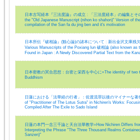
日本古写経本『三法度論』の成立 : 「三法度経本」の編集とその動機=Th
the "Old Japanese Manuscript (nihon ko shahon)" Version of the
compilation of the San fa du jing ben and it's motivation
日本所伝『破相論』(観心論)の諸本について : 新出金沢文庫残欠本を中
Various Manuscripts of the Poxiang lun 破相論 (also known as
Found in Japan : A Newly Discovered Partial Text from the Ka
日本密教の冥合思想：台密と栄西を中心に=The identity of two truths 
Buddhism
日蓮における「法華経の行者」：佐渡流罪以後のマイナーな著作を中心に
of "Practitioner of The Lotus Sutra" in Nichiren's Works: Focus
Compiled After The Exile to Sado Island
日蓮の本門一念三千論と天台法華教学=How Nichiren Differs from the
Interpreting the Phrase "The Three Thousand Realms Contained
Sanzen)"