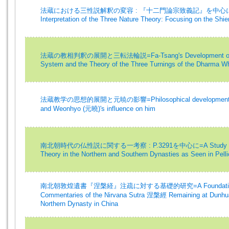
法蔵における三性説解釈の変容 : 『十二門論宗致義記』を中心に=The Var
Interpretation of the Three Nature Theory: Focusing on the Shi
法蔵の教相判釈の展開と三転法輪説=Fa-Tsang's Development of the Do
System and the Theory of the Three Turnings of the Dharma W
法蔵教学の思想的展開と元暁の影響=Philosophical development of F
and Weonhyo (元曉)'s influence on him
南北朝時代の仏性説に関する一考察 : P.3291を中心に=A Study of fox
Theory in the Northern and Southern Dynasties as Seen in Pell
南北朝敦煌遺書『涅槃経』注疏に対する基礎的研究=A Foundational 
Commentaries of the Nirvana Sutra 涅槃經 Remaining at Dunhu
Northern Dynasty in China