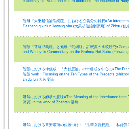
especially his Sutra and Sastra doctrines: the influence of Hu
智旭『大乗起信論裂網疏』における立義分の解釈=An interpretation of
Dasheng qixinlun liewang shu (大乗起信論裂網疏) of Zhixu (智旭
智顗『菩薩戒義疏』と元暁『梵網経』註釈書の比較研究=Comparing Zhiy
and Wonhyo's Commentary on the Brahma-Net Sutra (Fanwang 
智顗における律儀戒 : 『大智度論』の十種戒を中心に=The Disciplinary 
智顗 work : Focusing on the Ten Types of the Precepts (shizh
zhidu lun 大智度論
湛然における師承の意味=The Meaning of the Inheritance from Teach
師質) in the work of Zhanran 湛然
湛然における章安灌頂の位置づけ：『法華玄義釈籖』「私録異