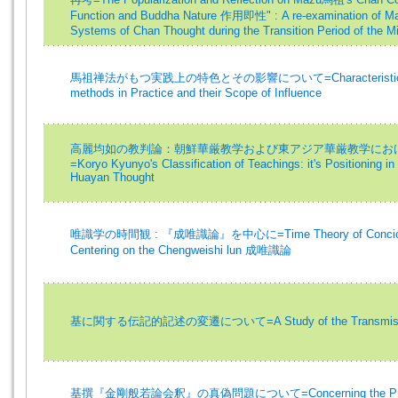
Function and Buddha Nature 作用即性" : A re-examination of 
Systems of Chan Thought during the Transition Period of the M
馬祖禅法がもつ実践上の特色とその影響について=Characteristics of
methods in Practice and their Scope of Influence
高麗均如の教判論：朝鮮華厳教学および東アジア華厳教学にお
=Koryo Kyunyo's Classification of Teachings: it's Positioning i
Huayan Thought
唯識学の時間観 : 『成唯識論』を中心に=Time Theory of Conciousne
Centering on the Chengweishi lun 成唯識論
基に関する伝記的記述の変遷について=A Study of the Transmission o
基撰『金剛般若論会釈』の真偽問題について=Concerning the Problem o