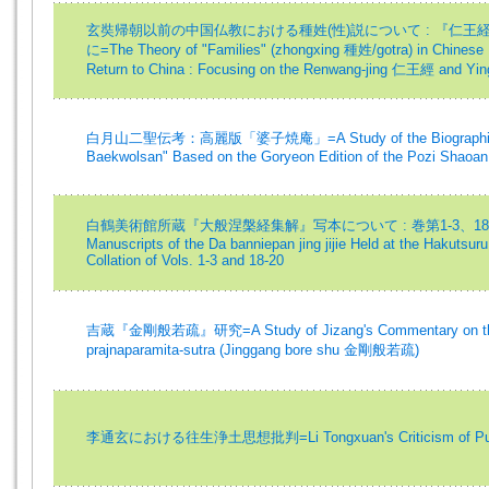
玄奘帰朝以前の中国仏教における種姓(性)説について : 『仁
に=The Theory of "Families" (zhongxing 種姓/gotra) in Chinese
Return to China : Focusing on the Renwang-jing 仁王經 and 
白月山二聖伝考：高麗版「婆子焼庵」=A Study of the Biographies of
Baekwolsan" Based on the Goryeon Edition of the Pozi Shaoan
白鶴美術館所蔵『大般涅槃経集解』写本について : 巻第1-3、18-20の校
Manuscripts of the Da banniepan jing jijie Held at the Hakutsur
Collation of Vols. 1-3 and 18-20
吉蔵『金剛般若疏』研究=A Study of Jizang's Commentary on the 
prajnaparamita-sutra (Jinggang bore shu 金剛般若疏)
李通玄における往生浄土思想批判=Li Tongxuan's Criticism of Pure