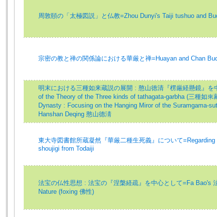
周敦頤の「太極図説」と仏教=Zhou Dunyi's Taiji tushuo and Bu
宗密の教と禅の関係論における華厳と禅=Huayan and Chan Buddhi
明末における三種如来蔵説の展開 : 憨山徳清『楞厳経懸鏡』を中心とし
of the Theory of the Three kinds of tathagata-garbha (三種如來藏
Dynasty : Focusing on the Hanging Miror of the Suramgama-
Hanshan Deqing 憨山德淸
東大寺図書館所蔵凝然『華厳二種生死義』について=Regarding Gyōne
shoujigi from Todaiji
法宝の仏性思想 : 法宝の『涅槃経疏』を中心として=Fa Bao's 法寶 Id
Nature (foxing 佛性)