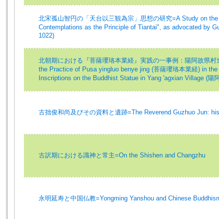
北宋孤山智円の「天台以三観為宗」思想の研究=A Study on the Notion 
Contemplations as the Principle of Tiantai", as advocated 
1022)
北朝期における『菩薩瓔珞本業経』実践の一事例：陽阿故県村造像記
the Practice of Pusa yingluo benye jing (菩薩瓔珞本業経) in the N
Inscriptions on the Buddhist Statue in Yang 'agxian Village
古拙俊和尚及びその資料と遺跡=The Reverend Guzhuo Jun: his Do
古訳期における識神と常主=On the Shishen and Changzhu
永明延寿と中国仏教=Yongming Yanshou and Chinese Buddhis