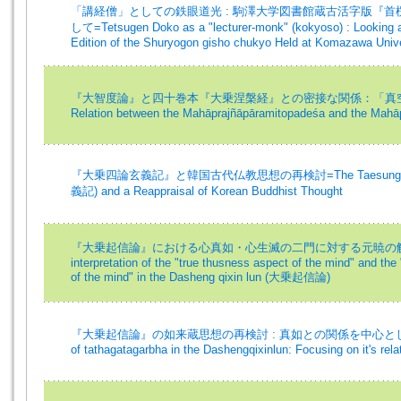
「講経僧」としての鉄眼道光 : 駒澤大学図書館蔵古活字版『
して=Tetsugen Doko as a "lecturer-monk" (kokyoso) : Looking 
Edition of the Shuryogon gisho chukyo Held at Komazawa Unive
『大智度論』と四十巻本『大乗涅槃経』との密接な関係：「真空
Relation between the Mahāprajñāpāramitopadeśa and the Mahāp
『大乗四論玄義記』と韓国古代仏教思想の再検討=The Taesung saro
義記) and a Reappraisal of Korean Buddhist Thought
『大乗起信論』における心真如・心生滅の二門に対する元暁の解釈=We
interpretation of the "true thusness aspect of the mind" and the
of the mind" in the Dasheng qixin lun (大乗起信論)
『大乗起信論』の如来蔵思想の再検討 : 真如との関係を中心として=Re-th
of tathagatagarbha in the Dashengqixinlun: Focusing on it's relat