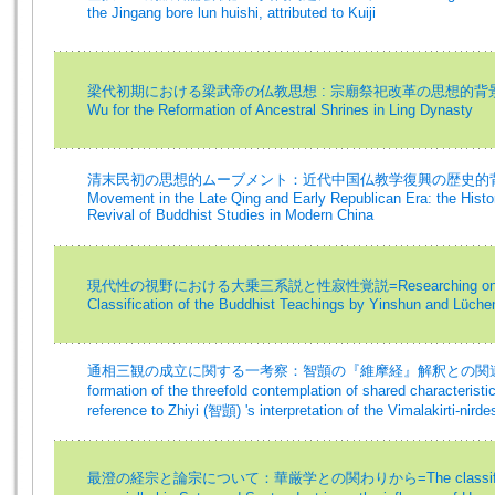
the Jingang bore lun huishi, attributed to Kuiji
梁代初期における梁武帝の仏教思想 : 宗廟祭祀改革の思想的背景=Motive
Wu for the Reformation of Ancestral Shrines in Ling Dynasty
清末民初の思想的ムーブメント：近代中国仏教学復興の歴史的背景=The
Movement in the Late Qing and Early Republican Era: the Histo
Revival of Buddhist Studies in Modern China
現代性の視野における大乗三系説と性寂性覚説=Researching on the 
Classification of the Buddhist Teachings by Yinshun and Lüchen
通相三観の成立に関する一考察：智顗の『維摩経』解釈との関連から=A 
formation of the threefold contemplation of shared characteris
reference to Zhiyi (智顗) 's interpretation of the Vimalakirti-ni
最澄の経宗と論宗について：華厳学との関わりから=The classification o