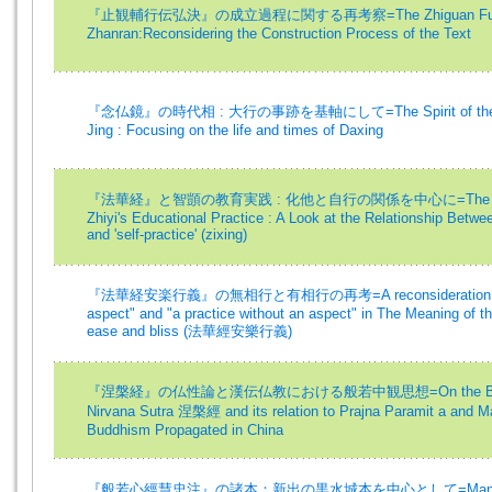
『止観輔行伝弘決』の成立過程に関する再考察=The Zhiguan Fuxing 
Zhanran:Reconsidering the Construction Process of the Text
『念仏鏡』の時代相 : 大行の事跡を基軸にして=The Spirit of the Time
Jing : Focusing on the life and times of Daxing
『法華経』と智顗の教育実践 : 化他と自行の関係を中心に=The Lotus S
Zhiyi's Educational Practice : A Look at the Relationship Betwee
and 'self-practice' (zixing)
『法華経安楽行義』の無相行と有相行の再考=A reconsideration of "a 
aspect" and "a practice without an aspect" in The Meaning of th
ease and bliss (法華經安樂行義)
『涅槃経』の仏性論と漢伝仏教における般若中観思想=On the Buddha Na
Nirvana Sutra 涅槃經 and its relation to Prajna Paramit a and 
Buddhism Propagated in China
『般若心經慧忠注』の諸本：新出の黒水城本を中心として=Manuscripts