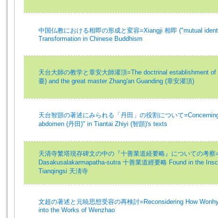
中国仏教における相即の形成と変容=Xiangji 相即 ("mutual identificat
Transformation in Chinese Buddhism
天台大師の教学と章安大師灌頂=The doctrinal establishment of the g
臺) and the great master Zhang'an Guanding (章安灌頂)
天台智顗の著述にみられる「丹田」の役割について=Concerning the role 
abdomen (丹田)" in Tiantai Zhiyi (智顗)'s texts
天清寺繁塔現存碑文の中の『十善業道経要略』についての考察=A Study 
Dasakusalakarmapatha-sutra 十善業道經要略 Found in the Inscri
Tianqingsi 天淸寺
文超の著述と元暁思想受容の再検討=Reconsidering How Wonhyo's Th
into the Works of Wenzhao