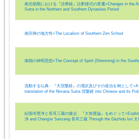
南北朝期における『法華経』註釈様式の変遷=Changes in the Annotatio
Sutra in the Northern and Southern Dynasties Period
南宗禅の地方性=The Localism of Southern Zen School
南朝の神明思想=The Concept of Spirit (Shenming) in the Southe
流動する仏典 : 『大涅槃経』の漢訳及びその改治を例として=A Fluid Bud
translation of the Nirvana Sutra 涅槃經 into Chinese and its Poli
紀国寺慧浄と長耳三蔵の接点 : 『大智度論』をめぐって=Exploring a Li
浄 and Chang'er Sanzang 長耳三蔵 Through the Dazhidu lun