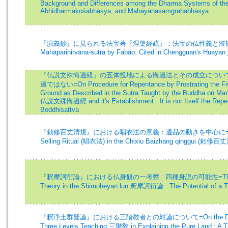
Background and Differences among the Dharma Systems of th
Abhidharmakośabhāṣya, and Mahāyānasaṃgrahabhāṣya
『演義鈔』に見られる法宝著『涅槃経疏』：法宝の仏性義と澄観の批判=T
Mahāparinirvāna-sutra by Fabao: Cited in Chengguan's Huayan 
『仏説文殊悔過経』の五体投地による悔過法とその成立について
過ではない=On Procedure for Repentance by Prostrating the Five
Ground as Described in the Sutra Taught by the Buddha on Man
仏説文殊悔過經 and it's Establishment : It is not Itself the Repen
Boddhisattva
『勅修百丈清規』における唱衣法の意義：遺品の動きを中心に=Interpreta
Selling Ritual (唱衣法) in the Chixiu Baizhang qinggui (勅修
『釈摩訶衍論』における仏身観の一考察 : 四種身説の可能性=Thoughts 
Theory in the Shimoheyan lun 釈摩訶衍論 : The Potential of a T
『釈浄土群疑論』における三階教者との対論について=On the Debates w
Three Levels Teaching 三階敎 in Explaining the Pure Land : A T