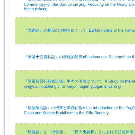
Commentary on the Banruo xin jing: Focusing on the Newly Di
Heishuicheng
『梵網経』の初期の形態をめぐって=Earlier Forms of the Fanwan
『華厳十玄義私記』の基礎的研究=Fundamental Research on the Keg
『華厳普賢行願修証儀』甲本の著者について=A Study on the Author o
xingyuan xiuzheng yi or Kegon hugen gyogan shusho gi
『瑜伽師地論』の伝来と新羅仏教=The Introduction of the Yogācā
China and Korean Buddhism in the Silla Dynasty
『瑜伽論』と『倶舎論』・『摂大乗論釈』とにおける法蘊体系の