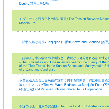
Doubts 釋淨土群疑論
モダニティと現代仏教の間の緊張=The Tension Between Modernity 
Modern Era
三階教文献と善導=Sanjiejiao (三階教) texts and Shandao (善導
三論学派と中観学派の中道説と二諦説から発見される類似性と差
=The Similarities and Dissimilarities Seen in the Theory of the
of the "Two-Truths" in the San-lun School and Madhyamaka Sch
of Ji-Zang and Candrakirti
不空三蔵の五台山文殊信仰宣布に関する諸問題：特に中田美絵
論を中心として=The Mt. Wutai Bodhisattva Mañjuśrī Faith (
(不空三蔵) and Various Problems related to its Propagation
不退の浄土：普寂の実践観=The Pure Land of No-Retrogression: Fuj