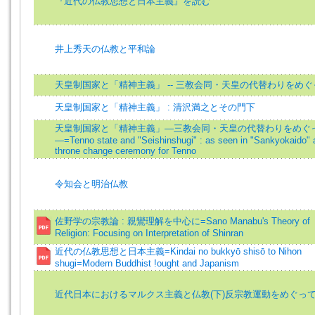
『近代の仏教思想と日本主義』を読む
井上秀天の仏教と平和論
天皇制国家と「精神主義」 -- 三教会同・天皇の代替わりをめぐ
天皇制国家と「精神主義」 : 清沢満之とその門下
天皇制国家と「精神主義」―三教会同・天皇の代替わりをめぐ
―=Tenno state and "Seishinshugi" : as seen in "Sankyokaido" 
throne change ceremony for Tenno
令知会と明治仏教
佐野学の宗教論 : 親鸞理解を中心に=Sano Manabu's Theory of
Religion: Focusing on Interpretation of Shinran
近代の仏教思想と日本主義=Kindai no bukkyō shisō to Nihon
shugi=Modern Buddhist !ought and Japanism
近代日本におけるマルクス主義と仏教(下)反宗教運動をめぐっ