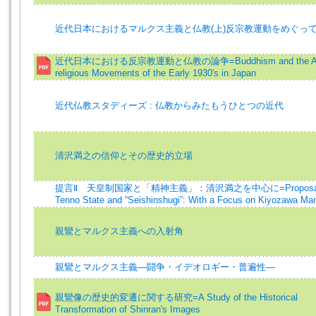
近代日本におけるマルクス主義と仏教(上)反宗教運動をめぐっ
近代日本における反宗教運動と仏教の論争=Buddhism and the An
religious Movements of the Early 1930's in Japan
近代仏教スタディーズ : 仏教からみたもうひとつの近代
清沢満之の信仰とその歴史的立場
提言Ⅱ 天皇制国家と「精神主義」：清沢満之を中心に=Proposal
Tenno State and “Seishinshugi”: With a Focus on Kiyozawa Ma
親鸞とマルクス主義への入射角
親鸞とマルクス主義―闘争・イデオロギー・普遍性―
親鸞像の歴史的変遷に関する研究=A Study of the Historical
Transformation of Shinran's Images