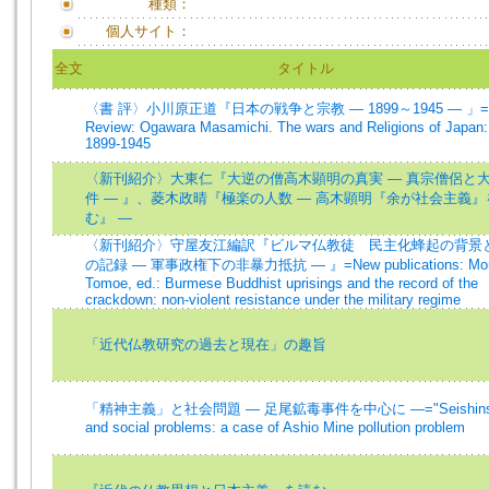
種類：
個人サイト：
全文
タイトル
〈書 評〉小川原正道『日本の戦争と宗教 ― 1899～1945 ― 」=B
Review: Ogawara Masamichi. The wars and Religions of Japan:
1899-1945
〈新刊紹介〉大東仁『大逆の僧高木顕明の真実 ― 真宗僧侶と
件 ― 』、菱木政晴『極楽の人数 ― 高木顕明『余が社会主義』
む』 ―
〈新刊紹介〉守屋友江編訳『ビルマ仏教徒 民主化蜂起の背景
の記録 ― 軍事政権下の非暴力抵抗 ― 』=New publications: Mor
Tomoe, ed.: Burmese Buddhist uprisings and the record of the
crackdown: non-violent resistance under the military regime
「近代仏教研究の過去と現在」の趣旨
「精神主義」と社会問題 ― 足尾鉱毒事件を中心に ―="Seishinsh
and social problems: a case of Ashio Mine pollution problem