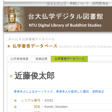
サイトマップ
．
本館について
．
諮問委員会
．
．
ホーム
>
仏学著者データベース
仏学著者検索
検索結果
仏学著者データベース
近藤俊太郎
．
．
著者本人によるオーソライズ
著者本人が提供した書目
資料改正
シリアル番号：
42161
別名：
Kondo, Shuntaro