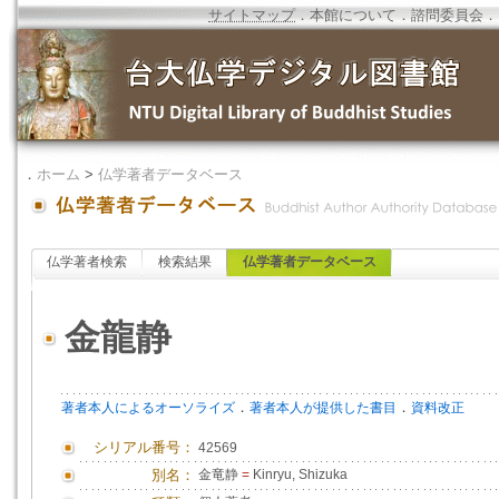
サイトマップ
．
本館について
．
諮問委員会
．
．
ホーム
>
仏学著者データベース
仏学著者検索
検索結果
仏学著者データベース
金龍静
．
．
著者本人によるオーソライズ
著者本人が提供した書目
資料改正
シリアル番号：
42569
別名：
金竜静
=
Kinryu, Shizuka