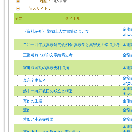
種類：
個人著者
個人サイト：
全文
タイトル
金龍静 
〈資料紹介〉 顕如上人文書纂について
Shizu
二〇一四年度真宗研究会例会 真宗学と真宗史の接点少考
金龍
三従考および御文章編纂史考
金龍
室町戦国期の真宗史料点描
金龍
金龍静 
真宗全史私考
Shizu
金龍静 
越中一向宗教団の成立と構造
Shizu
實如の生涯
金龍
蓮如
金龍
蓮如と本願寺教団
金龍
金龍
蓮如上人 : その教えと生涯に学ぶ
光超