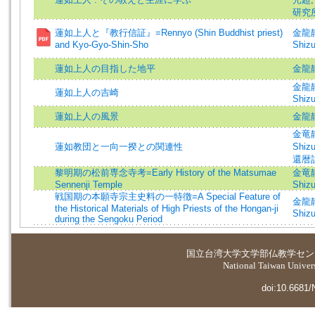
研究
蓮如上人と『教行信証』=Rennyo (Shin Buddhist priest)
金龍静 
and Kyo-Gyo-Shin-Sho
Shizu
蓮如上人の目指した地平
金龍
金龍静 
蓮如上人の吉崎
Shizu
蓮如上人の風景
金龍
金竜静=
蓮如教団と一向一揆との関連性
Shiz
還暦
黎明期の松前専念寺考=Early History of the Matsumae
金竜静 
Sennenji Temple
Shizu
戦国期の本願寺宗主史料の一特徴=A Special Feature of
金龍静 
the Historical Materials of High Priests of the Hongan-ji
Shizu
during the Sengoku Period
国立台湾大学
文学部仏教学セン
National Taiwan Universi
doi:10.6681