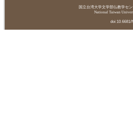
国立台湾大学
文学部仏教学セン
National Taiwan Universi
doi:10.6681