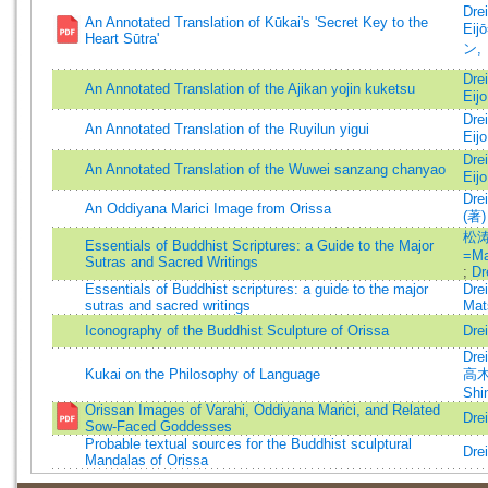
Dre
An Annotated Translation of Kūkai's 'Secret Key to the
Ei
Heart Sūtra'
ン,
Dre
An Annotated Translation of the Ajikan yojin kuketsu
Eij
Dre
An Annotated Translation of the Ruyilun yigui
Eij
Dre
An Annotated Translation of the Wuwei sanzang chanyao
Eij
Dre
An Oddiyana Marici Image from Orissa
(著)
松
Essentials of Buddhist Scriptures: a Guide to the Major
=Ma
Sutras and Sacred Writings
;
Dr
Essentials of Buddhist scriptures: a guide to the major
Dre
sutras and sacred writings
Mat
Iconography of the Buddhist Sculpture of Orissa
Dre
Dre
Kukai on the Philosophy of Language
高木
Shi
Orissan Images of Varahi, Oddiyana Marici, and Related
Dre
Sow-Faced Goddesses
Probable textual sources for the Buddhist sculptural
Dre
Mandalas of Orissa