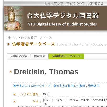
サイトマップ
．
本館について
．
諮問委員会
．
．
ホーム
>
仏学著者データベース
仏学著者検索
検索結果
仏学著者データベース
Dreitlein, Thomas
．
．
著者本人によるオーソライズ
著者本人が提供した書目
資料改正
シリアル番号：
4951
ドライトライン, トーマス
=
Dreitlein, Thomas Eij
別名：
Eijo