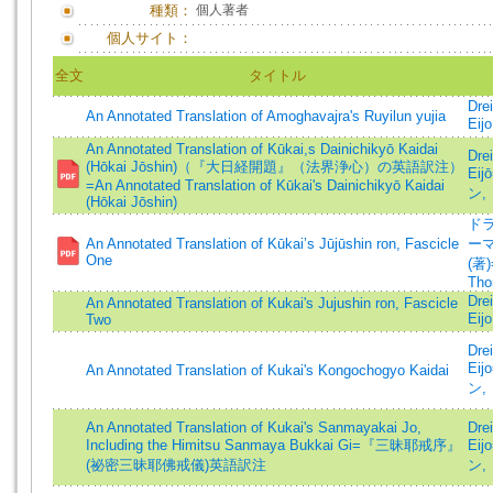
種類：
個人著者
個人サイト：
全文
タイトル
Dre
An Annotated Translation of Amoghavajra's Ruyilun yujia
Eij
An Annotated Translation of Kūkai,s Dainichikyō Kaidai
Dre
(Hōkai Jōshin)（『大日経開題』（法界浄心）の英語訳注）
Ei
=An Annotated Translation of Kūkai's Dainichikyō Kaidai
ン,
(Hōkai Jōshin)
ドラ
An Annotated Translation of Kūkai’s Jūjūshin ron, Fascicle
ー
One
(著)=
Tho
Dre
An Annotated Translation of Kukai's Jujushin ron, Fascicle
Eij
Two
Dre
Ei
An Annotated Translation of Kukai's Kongochogyo Kaidai
ン,
An Annotated Translation of Kukai's Sanmayakai Jo,
Dre
Including the Himitsu Sanmaya Bukkai Gi=『三昧耶戒序』
Ei
(祕密三昧耶佛戒儀)英語訳注
ン,