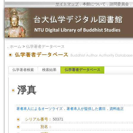
サイトマップ
．
本館について
．
諮問委員会
．
．
ホーム
>
仏学著者データベース
仏学著者検索
検索結果
仏学著者データベース
淨真
．
．
著者本人によるオーソライズ
著者本人が提供した書目
資料改正
シリアル番号：
50371
別名：