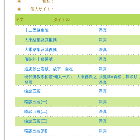
種類：
個人サイト：
全文
タイトル
十二因緣集論
淨真
大乘結集及其復興
淨真
大乘結集及其復興
淨真
佛陀的十種通號
淨真
追思倓公看破、放下、自在
淨真
現代佛教學術叢刊(九十八) -- 大乘佛教之
張曼濤=青松
;
釋印順
發展
淨真
略談五蘊
淨真
略談五蘊(一)
淨真
略談五蘊(二)
淨真
略談五蘊(三)
淨真
略談五蘊(四)
淨真