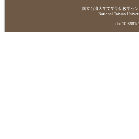
国立台湾大学
文学部仏教学セン
National Taiwan Universi
doi:10.6681