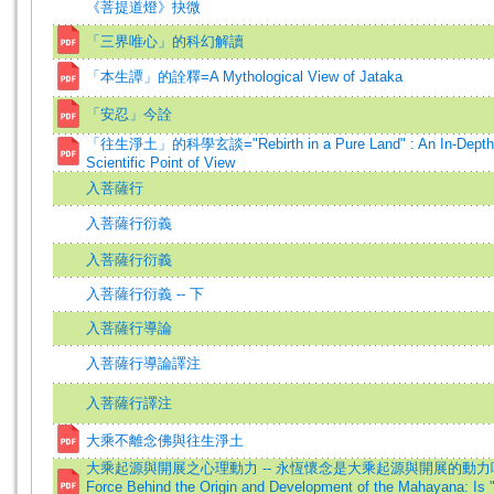
《菩提道燈》抉微
「三界唯心」的科幻解讀
「本生譚」的詮釋=A Mythological View of Jataka
「安忍」今詮
「往生淨土」的科學玄談="Rebirth in a Pure Land" : An In-Depth D
Scientific Point of View
入菩薩行
入菩薩行衍義
入菩薩行衍義
入菩薩行衍義 -- 下
入菩薩行導論
入菩薩行導論譯注
入菩薩行譯注
大乘不離念佛與往生淨土
大乘起源與開展之心理動力 -- 永恆懷念是大乘起源與開展的動力嗎? =The
Force Behind the Origin and Development of the Mahayana: Is