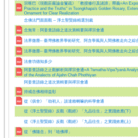
宗喀巴《現觀莊嚴論金鬘疏》「教授修行及諸諦」釋義=An Exposition of
Practice and the Truths" in Tsongkhapa's Golden Rosary, Exten
Ornament for Clear Realization
念佛法門面面觀 -- 淨土聖賢錄精選別裁
念無常：阿姜查語錄之道次第輯要與禪宗會通
法界微塵-- 臺灣佛教界學術研究、阿含學風與人間佛教走向之綜合
法界微塵-- 臺灣佛教界學術研究、阿含學風與人間佛教走向之綜合
法會功德知多少
阿姜查語錄之止觀解析與禪宗會通=A ?amatha-Vipa?yanā Analysis wi
of the Analects of Ajahn Chah Phothiyan
阿姜查語錄之道次第輯要與禪宗會通
持戒念佛相得益彰
從《俱舍》「劫初人」談達賴喇嘛的科學會通
從《淨土聖賢錄》反觀《觀經》「九品往生」之實踐效應(下)
從《淨土聖賢錄》反觀《觀經》「九品往生」之實踐效應(上)
從「佛隨念」到「唸佛禪」