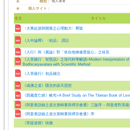
種類：
個人著者
個人サイト：
全文
タイトル
〈大乘起源與開展之心理動力〉釋疑
《入中論釋》〈初品〉 譯註
《入行》與《廣論》對「依自他換修普提心」之歧見
《入菩薩行．智慧品》之現代科學解讀=Modern Interpretation of "Pra
Bodhicaryavatara with Scientific Method
《入菩薩行》初品補注
《成佛之道》隱含的寂天思想
《西藏度亡經》略究=A Brief Study on The Tibetan Book of Livin
《阿姜查語錄之道次第輯要與禪宗會通》三版序 -- 阿姜查對菩
《阿姜查語錄之道次第輯要與禪宗會通》序
《菩提道燈》抉微