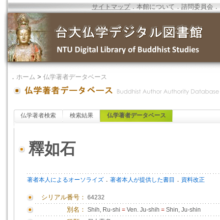
サイトマップ
．
本館について
．
諮問委員会
．
．
ホーム
>
仏学著者データベース
仏学著者検索
検索結果
仏学著者データベース
釋如石
．
．
著者本人によるオーソライズ
著者本人が提供した書目
資料改正
シリアル番号：
64232
別名：
Shih, Ru-shi
=
Ven. Ju-shih
=
Shin, Ju-shin