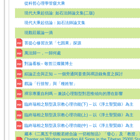
從科哲心理學管窺大乘
現代大乘起信論: 如石法師論文集(二版)
現代大乘起信論：如石法師論文集
現觀莊嚴論一滴
菩提心修習次第「七因果」探源
萬法歸一，一歸何處
對論看板-- 敬答江燦騰博士
綜論正念與正知 -- 一個旁通阿姜查與禪語錄角度之探討
戲論「行捨智」與「種姓智」
禪宗專重自利嗎 -- 兼談心理類型對思惟傾向的潛在影響
臨終瑞相之類型及宗教心理功能(下) -- 以《淨土聖賢錄》為主
臨終瑞相之類型及宗教心理功能(上) -- 以《淨土聖賢錄》為主
臨終瑞相之類型及宗教心理功能(中) -- 以《淨土聖賢錄》為主
藏本《二萬五千頌般若經合論 一切相智品》「發心」及「教授」前
Chapter on Wisdom regarding All Signs in the Tibetan 25000 S