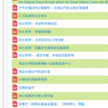
the Original Force through which the Great Vehicle Came into 
才市念佛詩的止觀解析 -- 念佛法門的止觀次第擬構
仁王點婿與法王招生
世出世間 -- 穿皮鞋與修安忍
世出世間 -- 野鵝與馴鵝
世出世間 ─ 念死與存在心理治療
世出世間：惡趣眾生會續造惡趣業嗎
世出世間--「避苦求樂」本能的宗教昇華
再談台灣的西藏佛教--以格魯派為中心
再談念佛法門與易行道
行腳頭陀與數學遊俠
災難的啟示
奇幻感應的宗教心理功能
宗喀巴《現觀莊嚴論金鬘疏》「四抉擇分」釋義