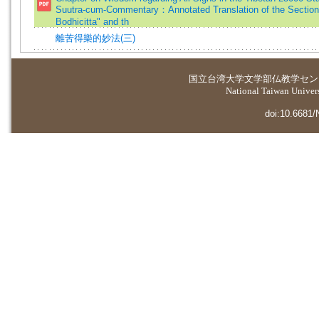
Suutra-cum-Commentary：Annotated Translation of the Section
Bodhicitta" and th
離苦得樂的妙法(三)
国立台湾大学
文学部仏教学セン
National Taiwan Universi
doi:10.6681