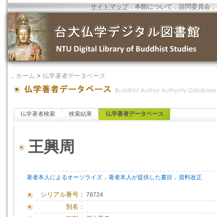
サイトマップ
．
本館について
．
諮問委員会
．
．
ホーム
>
仏学著者データベース
仏学著者検索
検索結果
仏学著者データベース
王興周
．
．
著者本人によるオーソライズ
著者本人が提供した書目
資料改正
シリアル番号：
78724
別名：