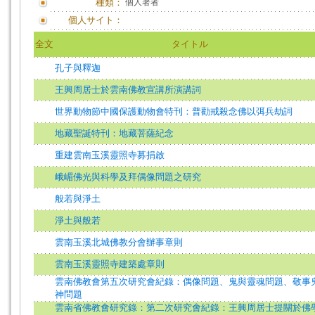
種類：
個人著者
個人サイト：
全文
タイトル
孔子與釋迦
王興周居士於雲南佛教宣講所演講詞
世界動物節中國保護動物會特刊：普勸戒殺念佛以弭兵劫詞
地藏聖誕特刊：地藏菩薩紀念
重建雲南玉溪靈照寺募捐啟
峨嵋佛光與科學及拜偶像問題之研究
般若與淨土
淨土與般若
雲南玉溪北城佛教分會辦事章則
雲南玉溪靈照寺建築處章則
雲南佛教會第五次研究會紀錄：偶像問題、鬼與靈魂問題、敬事
神問題
雲南省佛教會研究錄：第二次研究會紀錄：王興周居士提關於佛