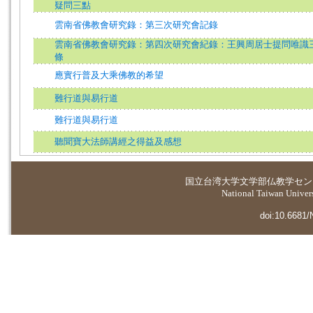
疑問三點
雲南省佛教會研究錄：第三次研究會記錄
雲南省佛教會研究錄：第四次研究會紀錄：王興周居士提問唯識
條
應實行普及大乘佛教的希望
難行道與易行道
難行道與易行道
聽聞寶大法師講經之得益及感想
国立台湾大学
文学部仏教学セン
National Taiwan Universi
doi:10.6681