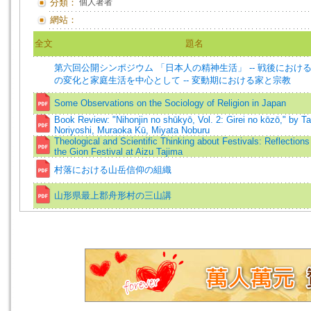
分類：
個人著者
網站：
全文
題名
第六回公開シンポジウム 「日本人の精神生活」 -- 戦後におけ
の変化と家庭生活を中心として -- 変動期における家と宗教
Some Observations on the Sociology of Religion in Japan
Book Review: "Nihonjin no shūkyō, Vol. 2: Girei no kōzō," by T
Noriyoshi, Muraoka Kū, Miyata Noburu
Theological and Scientific Thinking about Festivals: Reflections
the Gion Festival at Aizu Tajima
村落における山岳信仰の組織
山形県最上郡舟形村の三山講