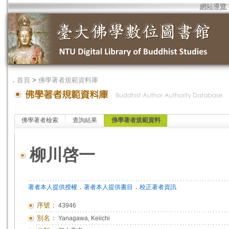
網站導覽
．
首頁
>
佛學著者規範資料庫
佛學著者檢索
查詢結果
佛學著者規範資料
柳川啓一
．
．
著者本人提供授權
著者本人提供書目
校正著者資訊
序號：
43946
別名：
Yanagawa, Keiichi