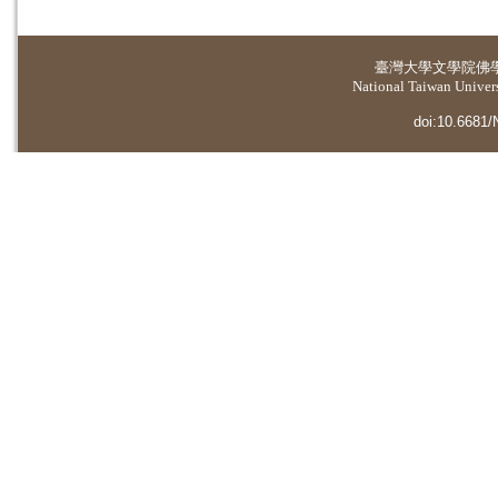
臺灣大學
文學院佛
National Taiwan Universi
doi:10.6681