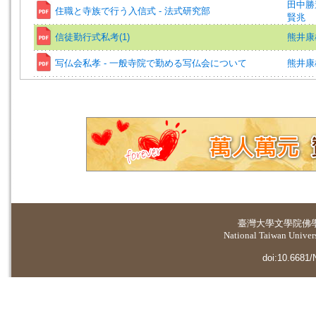
田中勝
住職と寺族で行う入信式 - 法式研究部
賢兆
信徒勤行式私考(1)
熊井康
写仏会私孝 - 一般寺院で勤める写仏会について
熊井康
臺灣大學
文學院佛
National Taiwan Universi
doi:10.6681