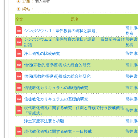
分類：
個人著者
網站：
全文
題名
熊井康
シンポジウム 1「宗侶教育の現状と課題」
見宥
シンポジウム 2「宗侶教育の現状と課題」 質疑応答及び
熊井康
討議
見宥
浄土儀礼の比較研究
熊井康
僧侶(宗教的指導者)養成の総合的研究
熊井康
僧侶(宗教的指導者)養成の総合的研究
熊井康
信徒教化カリキュラムの基礎的研究
熊井康
信徒教化カリキュラムの基礎的研究
熊井康
現代教化儀礼に関する研究 - 住職と寺族で行う授戒儀礼
熊井康
「誓戒式」
浄土宗慶事法要と祈願
熊井康
現代教化儀礼に関する研究 - 一日授戒
熊井康