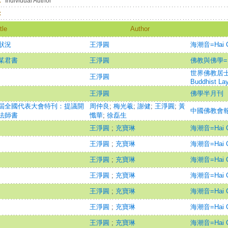
：
Individual Author
：
tle
Author
狀況
王淨圓
海潮音=Hai Ch
某君書
王淨圓
佛教與佛學=Bud
世界佛教居士林林刊
王淨圓
Buddhist Lay
王淨圓
佛學半月刊
屆全國代表大會特刊：提議開
周仲良
;
梅光羲
;
謝健
;
王淨圓
;
黃
中國佛教會
法師書
懺華
;
徐磊生
王淨圓
;
充寶琳
海潮音=Hai Ch
王淨圓
;
充寶琳
海潮音=Hai Ch
王淨圓
;
充寶琳
海潮音=Hai Ch
王淨圓
;
充寶琳
海潮音=Hai Ch
王淨圓
;
充寶琳
海潮音=Hai Ch
王淨圓
;
充寶琳
海潮音=Hai Ch
王淨圓
;
充寶琳
海潮音=Hai Ch