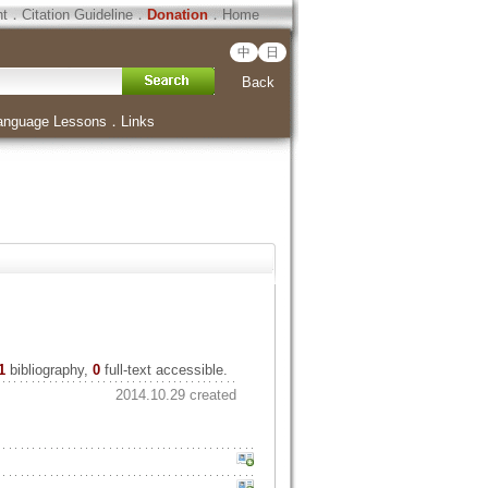
ht
．
Citation Guideline
．
Donation
．
Home
中
日
Back
anguage Lessons
．
Links
1
bibliography,
0
full-text accessible.
2014.10.29 created