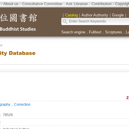
．
About us
．
Consultative Committee
．
Ask Librarian
．
Contribution
．
Copyrig
｜
Catalog
｜
Author Authority
｜
Google
｜
Search engine
．
Fulltext
．
Scriptures
．
L
se
2
．
ography
Correction
：
78526
：