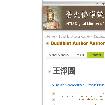
Site map
．
Home
>
Buddhist Author Authority Databa
Author Authority
Result
Content
王淨圓
．
Authorize Area for Author
Provide Bibli
ID
Alternative Names