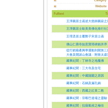
Category
Website
Fulltext
Ti
王淨圓居士函述大慈師圓寂之
王淨圓居士歐美美佛化推行社
王理丞居士覆鄭子宋居士函
佛山仁壽寺如意寶塔碑銘并序
從打銷廟產興學運動到開第三
大會及開諸山會議：附致太虛
藏事紀聞：丁林寺之地魔佛
藏事紀聞：三大寺及住宅
藏事紀聞：中藏隔閡之原因
藏事紀聞：石鍋及漏孔鍋
藏事紀聞：西藏之紅黃二教
藏事紀聞：宗喀巴道場之靈驗
藏事紀聞：拉薩氣候之極佳