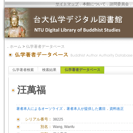
サイトマップ
．
本館について
．
諮問委員会
．
．
ホーム
>
仏学著者データベース
仏学著者検索
検索結果
仏学著者データベース
汪萬福
．
．
著者本人によるオーソライズ
著者本人が提供した書目
資料改正
シリアル番号：
38225
別名：
Wang, Wanfu