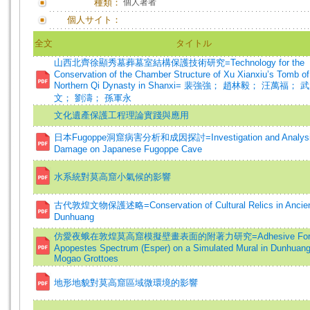
種類：
個人著者
個人サイト：
全文
タイトル
山西北齊徐顯秀墓葬墓室結構保護技術研究=Technology for the
Conservation of the Chamber Structure of Xu Xianxiu’s Tomb of
Northern Qi Dynasty in Shanxi= 裴強強； 趙林毅； 汪萬福； 
文； 劉濤； 孫軍永
文化遺產保護工程理論實踐與應用
日本Fugoppe洞窟病害分析和成因探討=Investigation and Analysi
Damage on Japanese Fugoppe Cave
水系統對莫高窟小氣候的影響
古代敦煌文物保護述略=Conservation of Cultural Relics in Ancie
Dunhuang
仿愛夜蛾在敦煌莫高窟模擬壁畫表面的附著力研究=Adhesive Force
Apopestes Spectrum (Esper) on a Simulated Mural in Dunhuan
Mogao Grottoes
地形地貌對莫高窟區域微環境的影響