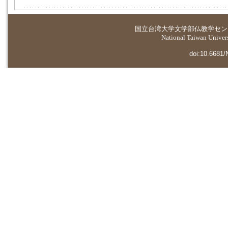
国立台湾大学
文学部仏教学セン
National Taiwan Universi
doi:10.6681