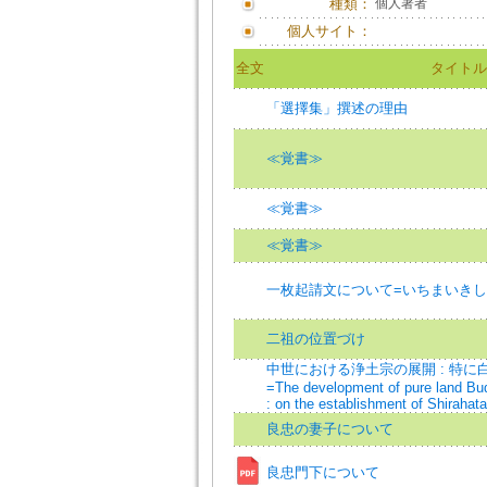
種類：
個人著者
個人サイト：
全文
タイトル
「選擇集」撰述の理由
≪覚書≫
≪覚書≫
≪覚書≫
一枚起請文について=いちまいき
二祖の位置づけ
中世における浄土宗の展開 : 特
=The development of pure land Bu
: on the establishment of Shirahata
良忠の妻子について
良忠門下について