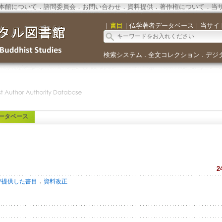
本館について
．
諮問委員会
．
お問い合わせ
．
資料提供
．
著作権について
．
当
｜
書目
｜
仏学著者データベース
｜
当サイ
検索システム
全文コレクション
デジ
．
．
ータベース
2
．
が提供した書目
資料改正