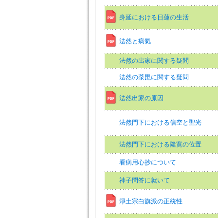
身延における日蓮の生活
法然と病氣
法然の出家に関する疑問
法然の荼毘に関する疑問
法然出家の原因
法然門下における信空と聖光
法然門下における隆寛の位置
看病用心抄について
神子問答に就いて
淨土宗白旗派の正統性