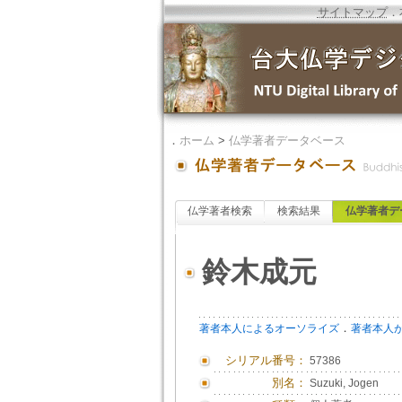
サイトマップ
．
．
ホーム
>
仏学著者データベース
仏学著者検索
検索結果
仏学著者デ
鈴木成元
．
著者本人によるオーソライズ
著者本人
シリアル番号：
57386
別名：
Suzuki, Jogen