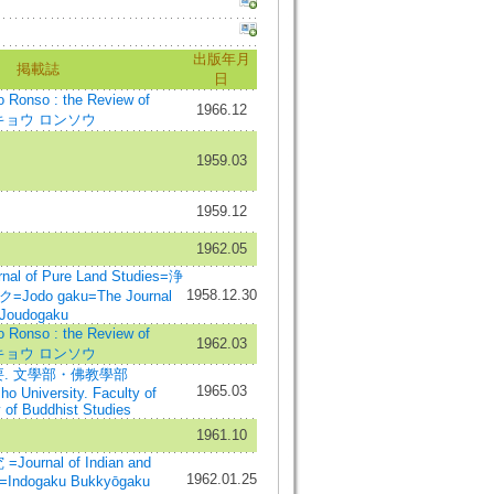
出版年月
掲載誌
日
nso : the Review of
1966.12
ッキョウ ロンソウ
1959.03
1959.12
1962.05
al of Pure Land Studies=浄
1958.12.30
do gaku=The Journal
=Joudogaku
nso : the Review of
1962.03
ッキョウ ロンソウ
. 文學部・佛教學部
1965.03
o University. Faculty of
y of Buddhist Studies
1961.10
rnal of Indian and
1962.01.25
s=Indogaku Bukkyōgaku