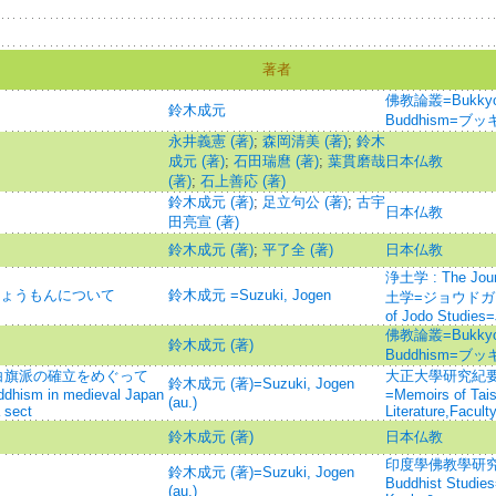
著者
佛教論叢=Bukkyo Ro
鈴木成元
Buddhism=ブ
永井義憲 (著)
;
森岡清美 (著)
;
鈴木
成元 (著)
;
石田瑞麿 (著)
;
葉貫磨哉
日本仏教
(著)
;
石上善応 (著)
鈴木成元 (著)
;
足立句公 (著)
;
古宇
日本仏教
田亮宣 (著)
鈴木成元 (著)
;
平了全 (著)
日本仏教
浄土学 : The Journ
しょうもんについて
鈴木成元 =Suzuki, Jogen
土学=ジョウドガク=Jo
of Jodo Studies
佛教論叢=Bukkyo Ro
鈴木成元 (著)
Buddhism=ブ
に白旗派の確立をめぐって
大正大學研究紀要
鈴木成元 (著)=Suzuki, Jogen
ddhism in medieval Japan
=Memoirs of Taish
(au.)
 sect
Literature,Facult
鈴木成元 (著)
日本仏教
印度學佛教學研究 =Jou
鈴木成元 (著)=Suzuki, Jogen
Buddhist Studie
(au.)