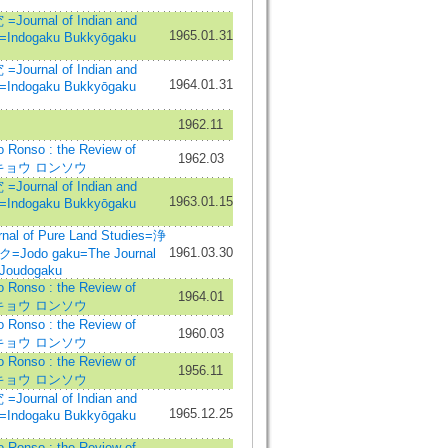
rnal of Indian and
1965.01.31
s=Indogaku Bukkyōgaku
rnal of Indian and
1964.01.31
s=Indogaku Bukkyōgaku
1962.11
nso : the Review of
1962.03
ッキョウ ロンソウ
rnal of Indian and
1963.01.15
s=Indogaku Bukkyōgaku
al of Pure Land Studies=浄
1961.03.30
do gaku=The Journal
=Joudogaku
nso : the Review of
1964.01
ッキョウ ロンソウ
nso : the Review of
1960.03
ッキョウ ロンソウ
nso : the Review of
1956.11
ッキョウ ロンソウ
rnal of Indian and
1965.12.25
s=Indogaku Bukkyōgaku
nso : the Review of