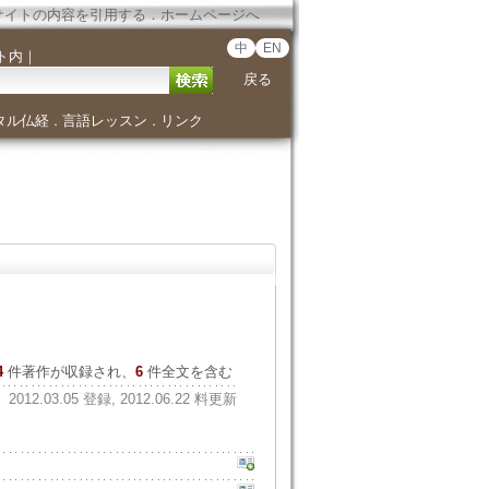
サイトの内容を引用する
．
ホームページへ
中
EN
ト内
｜
戻る
タル仏経
言語レッスン
リンク
．
．
4
件著作が収録され、
6
件全文を含む
2012.03.05 登録, 2012.06.22 料更新