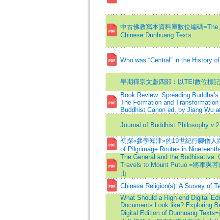
中古佛教寫本資料庫數位編碼=The Datab
Chinese Dunhuang Texts
Who was “Central” in the History 
早期禪宗文獻四部：以TEI數位標
Book Review: Spreading Buddha’s 
The Formation and Transformation 
Buddhist Canon ed. by Jiang Wu an
Journal of Buddhist Philosophy v.2
初探«參學知津»的19世紀行腳僧人路線網
of Pilgrimage Routes in Nineteenth
The General and the Bodhisattva
Travels to Mount Putuo 
山
Chinese Religion(s): A Survey of T
What Should a High-end Digital Ed
Documents Look like? Exploring Be
Digital Edition of Dunhuang