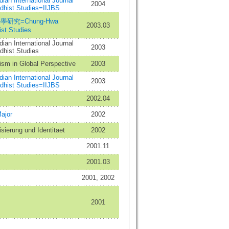
dian International Journal
2004
dhist Studies=IIJBS
研究=Chung-Hwa
2003.03
st Studies
dian International Journal
2003
dhist Studies
sm in Global Perspective
2003
dian International Journal
2003
dhist Studies=IIJBS
2002.04
ajor
2002
isierung und Identitaet
2002
2001.11
2001.03
2001, 2002
2001