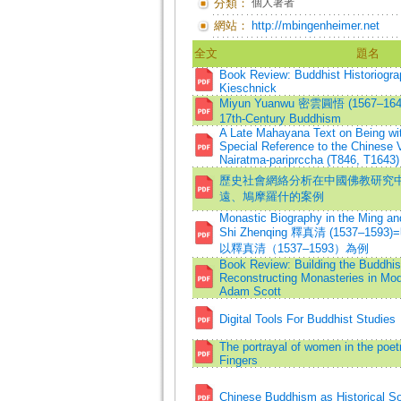
分類：
個人著者
網站：
http://mbingenheimer.net
全文
題名
Book Review: Buddhist Historiogra
Kieschnick
Miyun Yuanwu 密雲圓悟 (1567–1642)
17th-Century Buddhism
A Late Mahayana Text on Being wi
Special Reference to the Chinese V
Nairatma-pariprccha (T846, T1643)
歷史社會網絡分析在中國佛教研究
遠、鳩摩羅什的案例
Monastic Biography in the Ming an
Shi Zhenqing 釋真清 (1537–
以釋真清（1537–1593）為例
Book Review: Building the Buddhis
Reconstructing Monasteries in Mo
Adam Scott
Digital Tools For Buddhist Studies
The portrayal of women in the poetr
Fingers
Chinese Buddhism as Historical So