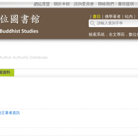
網站導覽
．
關於本館
．
諮詢委員會
．
聯絡我們
．
書目提供
．
｜
書目
｜
佛學著者
｜
站內
｜
檢索系統
．
全文專區
．
數位
範資料
校正著者資訊