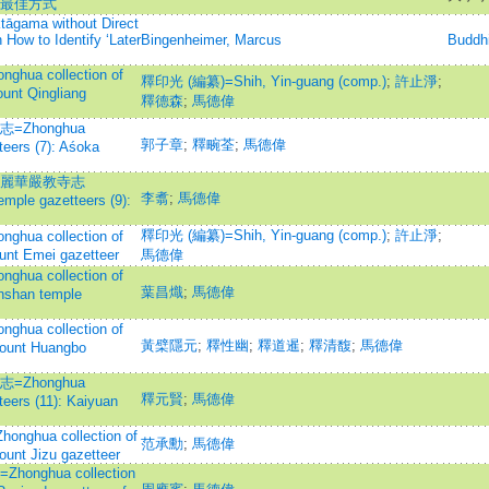
的最佳方式
tāgama without Direct
How to Identify ‘Later
Bingenheimer, Marcus
Buddhi
 collection of
釋印光 (編纂)=Shih, Yin-guang (comp.)
;
許止淨
;
ount Qingliang
釋德森
;
馬德偉
Zhonghua
郭子章
;
釋畹荃
;
馬德偉
teers (7): Aśoka
高麗華嚴教寺志
李翥
;
馬德偉
emple gazetteers (9):
釋印光 (編纂)=Shih, Yin-guang (comp.)
;
許止淨
;
 collection of
ount Emei gazetteer
馬德偉
 collection of
葉昌熾
;
馬德偉
anshan temple
 collection of
黃檗隱元
;
釋性幽
;
釋道暹
;
釋清馥
;
馬德偉
Mount Huangbo
Zhonghua
釋元賢
;
馬德偉
teers (11): Kaiyuan
a collection of
范承勳
;
馬德偉
ount Jizu gazetteer
hua collection