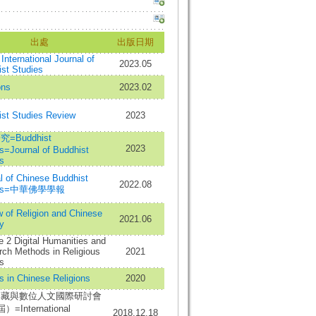
出處
出版日期
 International Journal of
2023.05
st Studies
ons
2023.02
st Studies Review
2023
=Buddhist
2023
s=Journal of Buddhist
s
l of Chinese Buddhist
2022.08
ies=中華佛學學報
 of Religion and Chinese
2021.06
y
 2 Digital Humanities and
ch Methods in Religious
2021
s
s in Chinese Religions
2020
典藏與數位人文國際研討會
=International
2018.12.18