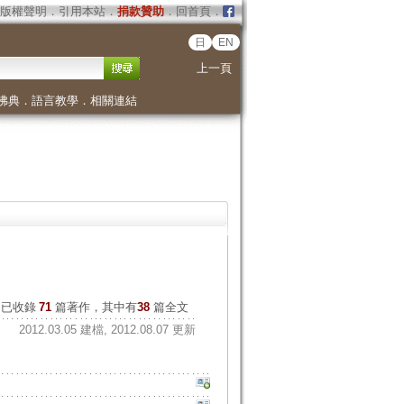
版權聲明
．
引用本站
．
捐款贊助
．
回首頁
．
日
EN
上一頁
佛典
．
語言教學
．
相關連結
已收錄
71
篇著作，其中有
38
篇全文
2012.03.05 建檔, 2012.08.07 更新