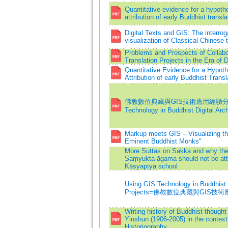
Quantitative evidence for a hypothe
attribution of early Buddhist transla
Digital Texts and GIS: The interrog
visualization of Classical Chinese 
Problems and Prospects of Collabo
Translation Projects in the Era of D
Quantitative Evidence for a Hypoth
Attribution of early Buddhist Transl
佛教數位典藏與GIS技術應用經驗分享=A
Technology in Buddhist Digital Arc
Markup meets GIS – Visualizing th
Eminent Buddhist Monks"
More Suttas on Sakka and why the
Saṃyukta-āgama should not be attr
Kāsyapīya school
Using GIS Technology in Buddhist D
Projects=佛教數位典藏與GIS技
Writing history of Buddhist thought
Yinshun (1906-2005) in the context
Historiography