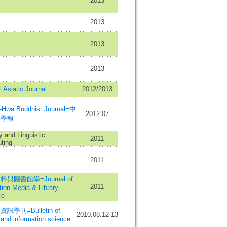
2013
2013
2013
2013
l Asiatic Journal
2012/2013
-Hwa Buddhist Journal=中
2012.07
學學報
ry and Linguistic
2011
ting
2011
與圖書館學=Journal of
2011
ion Media & Library
ce
訊學刊=Bulletin of
2010.08.12-13
y and information science