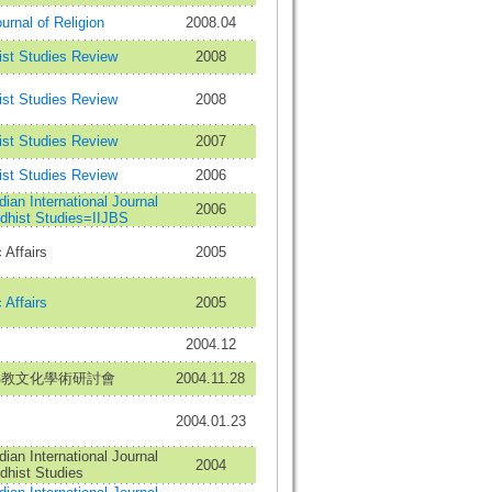
urnal of Religion
2008.04
st Studies Review
2008
st Studies Review
2008
st Studies Review
2007
st Studies Review
2006
dian International Journal
2006
dhist Studies=IIJBS
 Affairs
2005
 Affairs
2005
2004.12
佛教文化學術研討會
2004.11.28
2004.01.23
dian International Journal
2004
dhist Studies