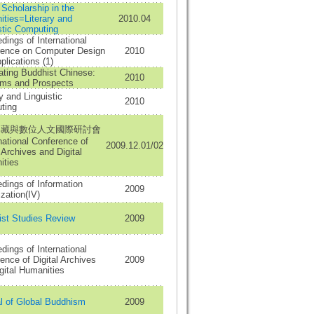
l Scholarship in the
ties=Literary and
2010.04
stic Computing
dings of International
rence on Computer Design
2010
plications (1)
ating Buddhist Chinese:
2010
ems and Prospects
ry and Linguistic
2010
ting
典藏與數位人文國際研討會
national Conference of
2009.12.01/02
l Archives and Digital
ities
dings of Information
2009
ization(IV)
st Studies Review
2009
dings of International
ence of Digital Archives
2009
gital Humanities
l of Global Buddhism
2009