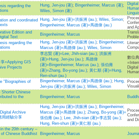
Digita
Hung, Jen-jou (著)
;
Bingenheimer, Marcus (著)
;
sis regarding the
Humani
tions
Wiles, Simon (著)
Lingui
Procee
Hung, Jen-jou (著)=洪振洲 (au.)
;
Wiles, Simon
;
ation and coordinated
Confe
texts
Bingenheimer, Marcus (著)=馬德偉 (au.)
and Ap
rative Edition and
Transl
Bingenheimer, Marcus
igital Text
Probl
Hung, Jen-jou (著)=洪振洲 (au.)
;
Bingenheimer,
esis regarding the
Litera
ations
Compu
Marcus (著)=馬德偉 (au.)
;
Wiles, Simon
李志賢 (著)=Lee, Jhih-sian (au.)
;
洪振洲
數位
(著)=Hung, Jen-jou (au.)
;
馬德偉
pplying GIS
=Inter
(著)=Bingenheimer, Marcus (au.)
;
張伯雍
hive Projects
Digita
(著)=Zhang, Bo-yong (au.)
;
黃仁順 (著)=Hung,
Human
Ren-shun (au.)
Bingenheimer, Marcus (著)=馬德偉 (au.)
;
Hung,
e "Biographies of
Procee
Visual
Jen-jou (著)=洪振洲 (au.)
;
Wiles, Simon
 Shorter Chinese
ibuted to the
Bingenheimer, Marcus
Buddhi
Hung, Jen-jou (著)=洪振洲 (au.)
;
Bingenheimer,
Procee
igital Archive
Marcus (著)=馬德偉 (au.)
;
Zhang, Bo-yong (著)=
Confer
術應用經驗分享
張伯雍 (au.)
;
Lee, Jhih-sian (著)=李志賢 (au.)
;
and Di
Hung, Ren-shun (著)=黃仁順 (au.)
 in the 20th century –
 of Chinese Buddhist
Bingenheimer, Marcus
Journa