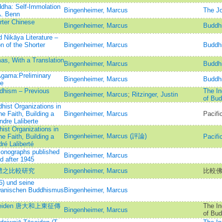
dha: Self-Immolation
Bingenheimer, Marcus
The Jo
A. Benn
rter Chinese
Bingenheimer, Marcus
Buddhi
Nikāya Literature –
n of the Shorter
Bingenheimer, Marcus
Buddhi
s, With a Translation
Bingenheimer, Marcus
Buddhi
Agama:Preliminary
Bingenheimer, Marcus
Buddhi
le
dhism – Previous
The In
Bingenheimer, Marcus
;
Ritzinger, Justin
of Bud
hist Organizations in
e Faith, Building a
Bingenheimer, Marcus
Pacific
ndre Laliberte
ist Organizations in
Bingenheimer, Marcus (評論)
e Faith, Building a
Pacific
ré Laliberté
Monographs published
Bingenheimer, Marcus
d after 1945
體之比較研究
Bingenheimer, Marcus
比較
6) und seine
iwanischen Buddhismus
Bingenheimer, Marcus
o Toseiden 唐大和上東征傳
The In
Bingenheimer, Marcus
of Bud