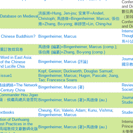
Confer
and Di
數位
洪振洲=Hung, Jen-jou
;
安東平=Anderl,
ase on Medieval
（第9屆）
Christoph
;
馬德偉=Bingenheimer, Marcus
;
張伯
Confer
雍=Zhang, Bo-yong
;
林靜慧=Lin, Ching-hui
and Di
Intern
Thou
of Chinese Buddhism?
Bingenheimer, Marcus
화사
馬德偉 (編纂)=Bingenheimer, Marcus (comp.)
;
記重訂敦煌寫卷
張伯雍 (編纂)=Zhang, Bo-yong (comp.)
Word in East Asia:
Journa
Bingenheimer, Marcus (評論)
of the Chinese
國宗
d Lucille Chia
Kopf, Gereon
;
Duckworth, Douglas Samuel
;
 issue1
Bingenheimer, Marcus
;
Hugon, Pascale
;
Jiang,
Tao
;
Francesca Soans
絡=The Network
Review
Bingenheimer, Marcus (著)
Societ
-Century China
: Commander Hou Jigao
Journa
=將軍與菩薩：侯繼高總兵遊普陀
Bingenheimer, Marcus (著)=馬德偉 (au.)
Stud
Cheung, Kin
;
Valerio, Adam
;
Kunu, Vishma
;
extbooks
Studie
Bingenheimer, Marcus
ition of Dunhuang
Intern
st Practices in the
Princ
Bingenheimer, Marcus (著)=馬德偉 (au.)
 Texts=高端敦煌文獻數碼化版
大學