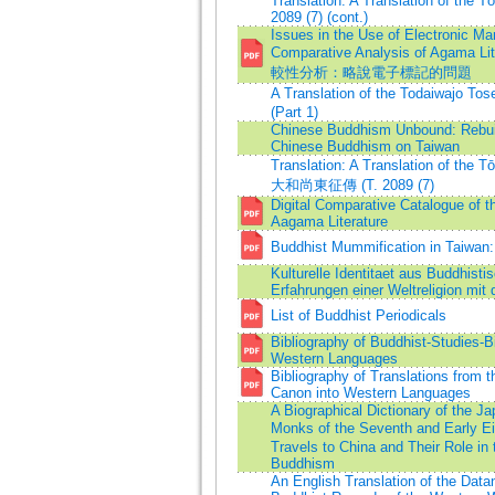
Translation: A Translation of the T
2089 (7) (cont.)
Issues in the Use of Electronic Mar
Comparative Analysis of Agama
較性分析：略說電子標記的問題
A Translation of the Todaiwaj
(Part 1)
Chinese Buddhism Unbound: Rebuil
Chinese Buddhism on Taiwan
Translation: A Translation of the 
大和尚東征傳 (T. 2089 (7)
Digital Comparative Catalogue of t
Aagama Literature
Buddhist Mummification in Taiwan
Kulturelle Identitaet aus Buddhistis
Erfahrungen einer Weltreligion mit
List of Buddhist Periodicals
Bibliography of Buddhist-Studies-Bi
Western Languages
Bibliography of Translations from 
Canon into Western Languages
A Biographical Dictionary of the J
Monks of the Seventh and Early E
Travels to China and Their Role in
Buddhism
An English Translation of the Datang