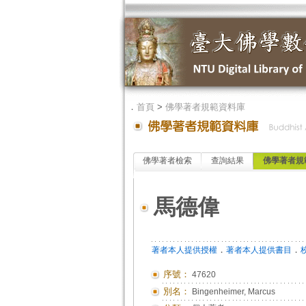
．
首頁
>
佛學著者規範資料庫
佛學著者檢索
查詢結果
佛學著者規
馬德偉
．
．
著者本人提供授權
著者本人提供書目
序號：
47620
別名：
Bingenheimer, Marcus