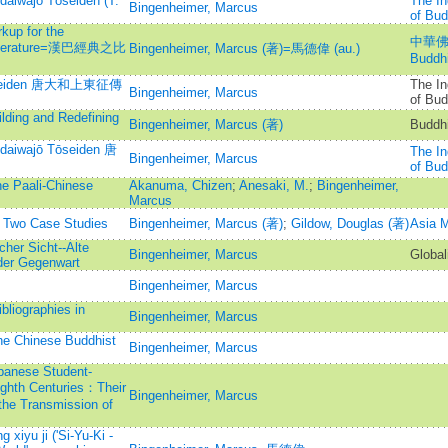
ōdaiwajō Tōseiden (T.
The In
Bingenheimer, Marcus
of Bud
kup for the
中華佛學
 Literature=漢巴經典之比
Bingenheimer, Marcus (著)=馬德偉 (au.)
Buddhi
o Toseiden 唐大和上東征傳
The In
Bingenheimer, Marcus
of Bud
ding and Redefining
Bingenheimer, Marcus (著)
Buddhi
Tōdaiwajō Tōseiden 唐
The In
Bingenheimer, Marcus
of Bud
he Paali-Chinese
Akanuma, Chizen
;
Anesaki, M.
;
Bingenheimer,
Marcus
: Two Case Studies
Bingenheimer, Marcus (著)
;
Gildow, Douglas (著)
Asia M
cher Sicht--Alte
Bingenheimer, Marcus
Global
 der Gegenwart
Bingenheimer, Marcus
bliographies in
Bingenheimer, Marcus
the Chinese Buddhist
Bingenheimer, Marcus
apanese Student-
ighth Centuries：Their
Bingenheimer, Marcus
 the Transmission of
 xiyu ji ('Si-Yu-Ki -