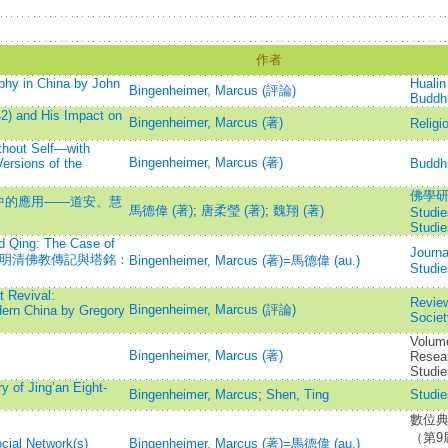
作者
phy in China by John
Hualin
Bingenheimer, Marcus (評論)
Buddhi
 and His Impact on
Bingenheimer, Marcus (著)
Religi
thout Self—with
Bingenheimer, Marcus (著)
ersions of the
Buddhi
佛學研究
中的應用——道安、慧
馬德偉 (著)
;
唐柔瑩 (著)
;
魏翔 (著)
Studie
Studie
d Qing: The Case of
Journa
1593)=明清佛教傳記與塔銘：
Bingenheimer, Marcus (著)=馬德偉 (au.)
Stud
t Revival:
Review
Bingenheimer, Marcus (評論)
dern China by Gregory
Societ
Volume
Bingenheimer, Marcus (著)
Resear
Studie
y of Jing’an Eight-
Bingenheimer, Marcus
;
Shen, Ting
Studie
數位
（第9屆）
cial Network(s)
Bingenheimer, Marcus (著)=馬德偉 (au.)