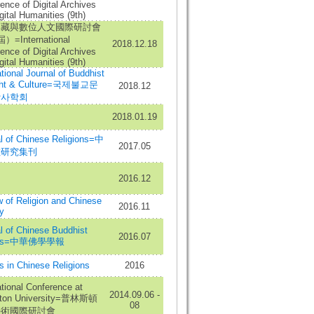
ence of Digital Archives
gital Humanities (9th)
典藏與數位人文國際研討會
=International
2018.12.18
ence of Digital Archives
gital Humanities (9th)
ational Journal of Buddhist
ght & Culture=국제불교문
2018.12
상사학회
2018.01.19
l of Chinese Religions=中
2017.05
教研究集刊
2016.12
 of Religion and Chinese
2016.11
y
l of Chinese Buddhist
2016.07
ies=中華佛學學報
s in Chinese Religions
2016
ational Conference at
2014.09.06 -
eton University=普林斯頓
08
學術國際研討會