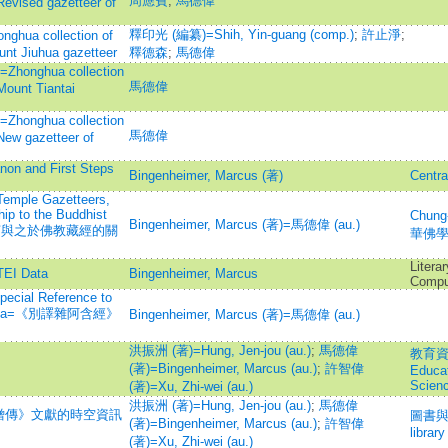
周應賓
;
馬德偉
Revised gazetteer of
釋印光 (編纂)=Shih, Yin-guang (comp.)
;
許止淨
;
 collection of
unt Jiuhua gazetteer
釋德森
;
馬德偉
hua collection
馬德偉
Mount Tiantai
hua collection
馬德偉
 New gazetteer of
non and First Steps
Bingenheimer, Marcus (著)
Centra
 Temple Gazetteers,
hip to the Buddhist
Chung
Bingenheimer, Marcus (著)=馬德偉 (au.)
序言與之於佛教藏經的關
華佛
Litera
TEI Data
Bingenheimer, Marcus
Compu
Special Reference to
ktagama=《別譯雜阿含經》
Bingenheimer, Marcus (著)=馬德偉 (au.)
洪振洲 (著)=Hung, Jen-jou (au.)
;
馬德偉
教育資料
(著)=Bingenheimer, Marcus (au.)
;
許智偉
Educat
Scien
(著)=Xu, Zhi-wei (au.)
洪振洲 (著)=Hung, Jen-jou (au.)
;
馬德偉
僧傳》文獻的時空資訊
圖書與資
(著)=Bingenheimer, Marcus (au.)
;
許智偉
librar
(著)=Xu, Zhi-wei (au.)