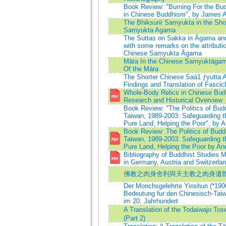
Book Review: "Burning For the Bud
in Chinese Buddhism", by James 
The Bhiksunī Saṃyukta in the Sho
Saṃyukta Agama
The Suttas on Sakka in Āgama and 
with some remarks on the attributio
Chinese Saṃyukta Āgama
Māra In the Chinese Samyuktāgama
Of the Māra
The Shorter Chinese Saá1 ƒyutta 
Findings and Translation of Fascic
Whole-Body Relics in Chinese Bud
Research and Historical Overview
Book Review: "The Politics of Budd
Taiwan, 1989-2003: Safeguarding th
Pure Land, Helping the Poor", by A
Book Review: The Politics of Buddh
Taiwan, 1989-2003: Safeguarding th
Pure Land, Helping the Poor by And
Bibliography of Buddhist Studies 
in Germany, Austria and Switzerlan
佛教之肉身舍利與天主教之肉身遺
Der Monchsgelehrte Yinshun (*190
Bedeutung fur den Chinesisch-Ta
im 20. Jahrhundert
A Translation of the Todaiwaj
(Part 2)