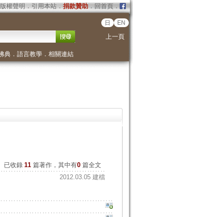
版權聲明
．
引用本站
．
捐款贊助
．
回首頁
．
日
EN
上一頁
佛典
．
語言教學
．
相關連結
已收錄
11
篇著作，其中有
0
篇全文
2012.03.05 建檔