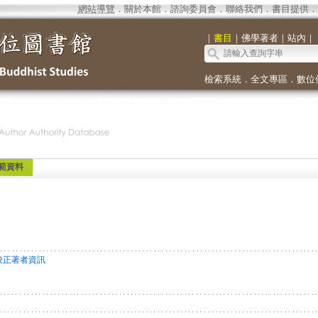
網站導覽
．
關於本館
．
諮詢委員會
．
聯絡我們
．
書目提供
．
｜
書目
｜
佛學著者
｜
站內
｜
檢索系統
．
全文專區
．
數位
範資料
校正著者資訊