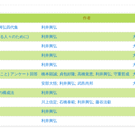
作者
・興弘四代集
利井興弘
る人々のために)
利井興弘
利井興弘
利井興弘
利井興弘
こと) アンケート回答
橋本顕誠
;
貞包好隆
;
高橋覚恵
;
利井興弘
;
守重哲成
安部大悟
;
利井興弘
;
武邑尚邦
話の構成法
利井興弘
川上信定
;
石橋泰範
;
利井興弘
;
藤谷法叡
利井興弘
利井興弘