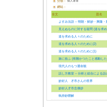
分類：
個人著者
網站：
全文
題名
よすみ法語 -- 明朗・鮮妙・興隆
見えぬものに対する疑問 (道を求め
道を求める人々のために
道を求める人々のために(2)
道を求める人々のために(1)
旅に拾ふ (有難かつたこと感動した
現代人のもつ運命観
話し方教室 -- 分析と綜合による
妙好人 才市さんの世界
妙好人才市念佛抄
執持鈔體解