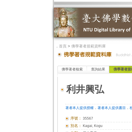
．
首頁
>
佛學著者規範資料庫
佛學著者檢索
查詢結果
佛學著者規
利井興弘
．
．
著者本人提供授權
著者本人提供書目
序號：
35567
別名：
Kagai, Kogu