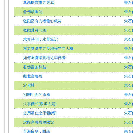
李高橋求雨之靈感
朱石
念佛放賑記
朱石
敬勸富有力者發心救災
朱石
敬勸受災同胞
朱石
水災特刊：水災筆記
朱石
水災救濟中之災地保牛之大概
朱石
如何為腳踏實地之學佛者
朱石
看佛書的利益
朱石
觀世音菩薩
朱石
宏化社
朱石
別開生面的送禮
朱石
法事儀式(敷坐入定)
朱石
盜用常住之果報(續)
朱石
念觀音菩薩脫險記
朱石
苦海良藥：附識
朱石