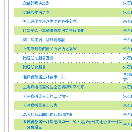
念佛與唱佛之別
朱石
信佛與學佛之別
朱石
無上道場在淨念中勿在心外妄求
朱石
時勢墮落已罪難逃勸友努力推行佛化
朱石
戴生達老居士臨終情形記
朱石
上海潮州會館難民收容所之講演
朱石
贈送弘法新書五種
朱石
贈送弘化新書
朱石
李經
世界佛教居士林啟事二則
有生
上海廣播電臺報告全國祈禱和平情形
朱石
天津廣播電台上第二次報告
朱石
天津廣播電臺上報告
朱石
為各地監獄同胞們代為請求事
朱石
世界佛教居士林消息欄第十二號：定課念佛同志會居士林第
朱石
一分會通告