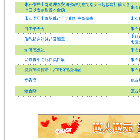
朱石僧居士為總理奉安期佛教徒應於秦安日起啟建祈禱大會
朱石
七日以表恭敬致本會函
朱石僧居士賀親戚得子力勸利生益壽書
朱石
自由平等說
朱石
李經
佛教精進社緣起及簡章
念萱
念佛感應記
朱石
普勸青年同胞切莫自殺
朱石
慶賀劉達儒居士哲嗣婚禮演講記
朱石
燒香辯
范古
燒香辯
范古