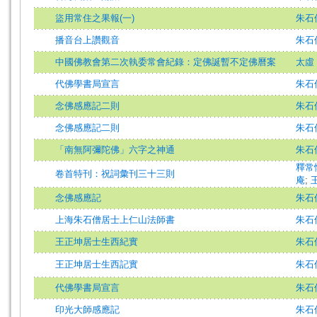
盜用常住之果報(一)
朱石
播音台上讚觀音
朱石
中國佛教會第二次執委常會紀錄：定佛誕暫不定佛曆案
太虛
代佛學書局宣言
朱石
念佛感應記二則
朱石
念佛感應記二則
朱石
「南無阿彌陀佛」六字之神通
朱石
釋常
卷首特刊：祝詞彙刊三十三則
庵
;
念佛感應記
朱石
上海朱石僧居士上仁山法師書
朱石
王正坤居士生西紀實
朱石
王正坤居士生西記實
朱石
代佛學書局宣言
朱石
印光大師感應記
朱石