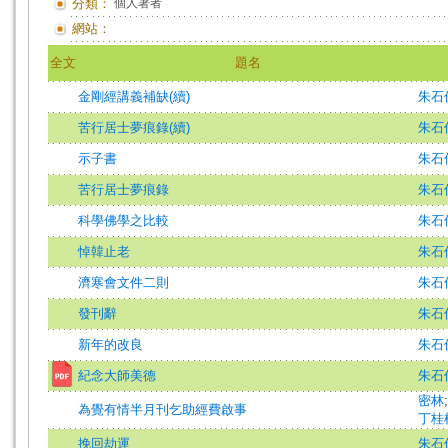
分類：
個人著者
網站：
全文
題名
金剛經講義補缺(續)
朱石
苦行居士夢痕錄(續)
朱石
示子書
朱石
苦行居士夢痕錄
朱石
科學佛學之比較
朱石
悼韓止老
朱石
濟寒會文件二則
朱石
發刊辭
朱石
新年的改良
朱石
紀念大師美德
朱石
密林
為覺有情半月刊乞助經費啟事
丁桂
挽回劫運
朱石