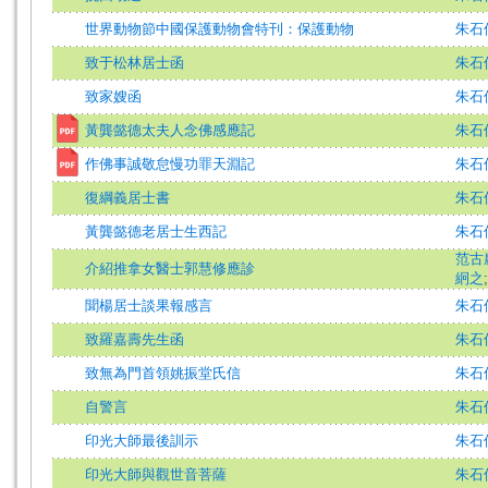
世界動物節中國保護動物會特刊：保護動物
朱石
致于松林居士函
朱石
致家嫂函
朱石
黃龔懿德太夫人念佛感應記
朱石
作佛事誠敬怠慢功罪天淵記
朱石
復綱義居士書
朱石
黃龔懿德老居士生西記
朱石
范古
介紹推拿女醫士郭慧修應診
絅之
聞楊居士談果報感言
朱石
致羅嘉壽先生函
朱石
致無為門首領姚振堂氏信
朱石
自警言
朱石
印光大師最後訓示
朱石
印光大師與觀世音菩薩
朱石