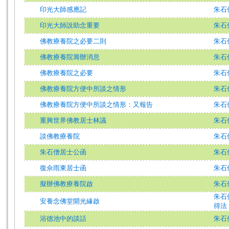
印光大師感應記
朱石
印光大師說助念重要
朱石
佛教療養院之必要二則
朱石
佛教療養院籌辦消息
朱石
佛教療養院之必要
朱石
佛教療養院方便中所談之情形
朱石
佛教療養院方便中所談之情形：又報告
朱石
重興世界佛教居士林議
朱石
談佛教療養院
朱石
朱石僧居士公函
朱石
復佘雨東居士函
朱石
擬辦佛教療養院啟
朱石
朱石
安養念佛堂開光緣啟
得法
浴德池中的談話
朱石