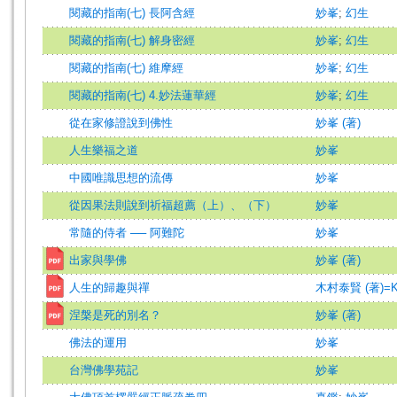
閱藏的指南(七) 長阿含經
妙峯
;
幻生
閱藏的指南(七) 解身密經
妙峯
;
幻生
閱藏的指南(七) 維摩經
妙峯
;
幻生
閱藏的指南(七) 4.妙法蓮華經
妙峯
;
幻生
從在家修證說到佛性
妙峯 (著)
人生樂福之道
妙峯
中國唯識思想的流傳
妙峯
從因果法則說到祈福超薦（上）、（下）
妙峯
常隨的侍者 ── 阿難陀
妙峯
出家與學佛
妙峯 (著)
人生的歸趣與禪
木村泰賢 (著)=Kimu
涅槃是死的別名？
妙峯 (著)
佛法的運用
妙峯
台灣佛學苑記
妙峯