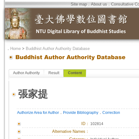
Site map
．
About us
．
Consultative C
．
Home
>
Buddhist Author Authority Database
Author Authority
Result
Content
張家提
．
．
Authorize Area for Author
Provide Bibliography
Correction
ID
：
102814
Alternative Names：