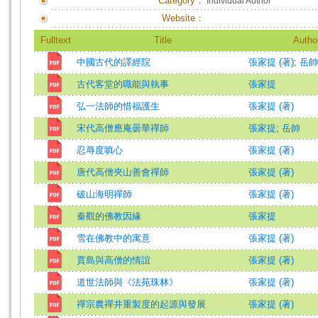
Category：
Individual Author
Website：
Fulltext
Title
Autho
中國古代的譯經院
張家提 (著)
;
岳帥 
古代客堂的職能與執事
張家提
弘一法師的惜福護生
張家提 (著)
宋代高僧應庵曇華禪師
張家提
;
岳帥
忍辱度嗔心
張家提 (著)
唐代高僧夾山善會禪師
張家提 (著)
破山海明禪師
張家提 (著)
秦觀的佛教因緣
張家提
雪在佛教中的寓意
張家提 (著)
賈島與高僧的情誼
張家提 (著)
道世法師與《法苑珠林》
張家提 (著)
禪宗農禪井重製度的起源與發展
張家提 (著)