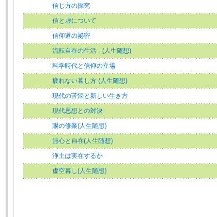
信じ方の探究
信と虚について
信仰道の祕密
流転自在の生活 - (人生随想)
科学時代と信仰の立場
疲れない暮し方 (人生随想)
現代の苦悩と新しい生き方
現代思想との対決
眼の修業(人生随想)
無心と自在(人生随想)
浄土は実在するか
虚空暮し(人生随想)