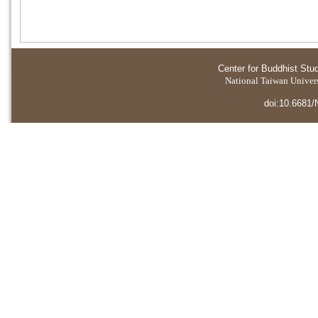
Center for Buddhist Stu
National Taiwan Universi
doi:10.6681