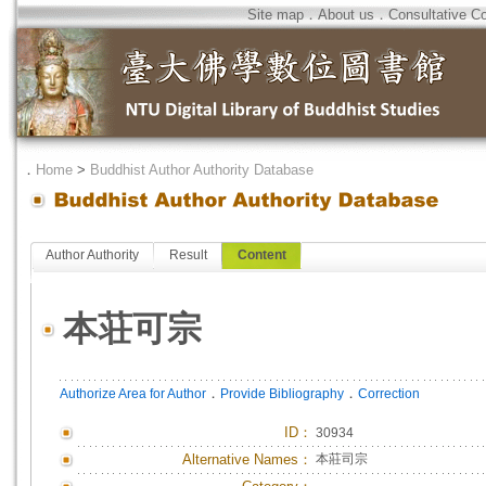
Site map
．
About us
．
Consultative C
．
Home
>
Buddhist Author Authority Database
Author Authority
Result
Content
本荘可宗
．
．
Authorize Area for Author
Provide Bibliography
Correction
ID
：
30934
Alternative Names：
本莊司宗