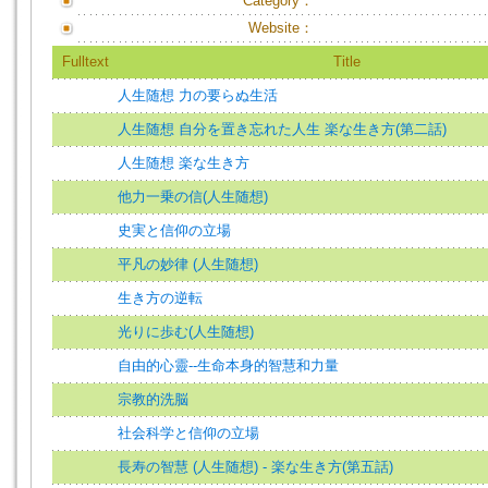
Category：
Website：
Fulltext
Title
人生随想 力の要らぬ生活
人生随想 自分を置き忘れた人生 楽な生き方(第二話)
人生随想 楽な生き方
他力一乗の信(人生随想)
史実と信仰の立場
平凡の妙律 (人生随想)
生き方の逆転
光りに歩む(人生随想)
自由的心靈--生命本身的智慧和力量
宗教的洗脳
社会科学と信仰の立場
長寿の智慧 (人生随想) - 楽な生き方(第五話)