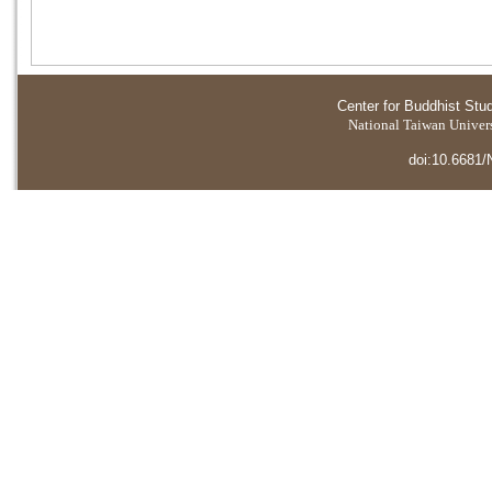
Center for Buddhist Stu
National Taiwan Universi
doi:10.6681