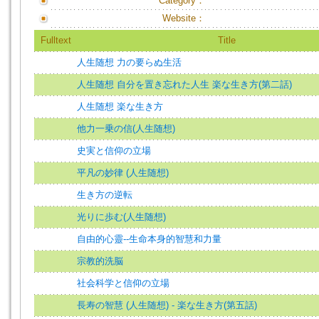
Category：
Website：
Fulltext
Title
人生随想 力の要らぬ生活
人生随想 自分を置き忘れた人生 楽な生き方(第二話)
人生随想 楽な生き方
他力一乗の信(人生随想)
史実と信仰の立場
平凡の妙律 (人生随想)
生き方の逆転
光りに歩む(人生随想)
自由的心靈--生命本身的智慧和力量
宗教的洗脳
社会科学と信仰の立場
長寿の智慧 (人生随想) - 楽な生き方(第五話)