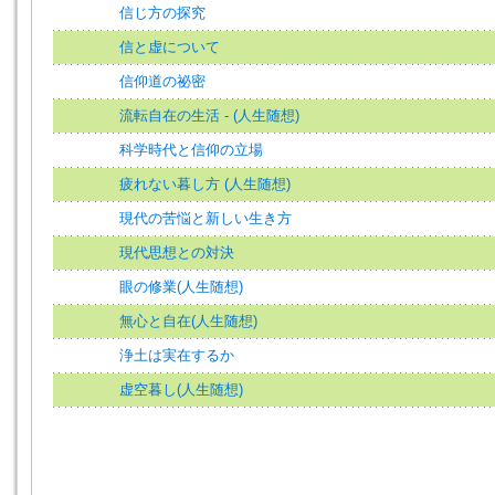
信じ方の探究
信と虚について
信仰道の祕密
流転自在の生活 - (人生随想)
科学時代と信仰の立場
疲れない暮し方 (人生随想)
現代の苦悩と新しい生き方
現代思想との対決
眼の修業(人生随想)
無心と自在(人生随想)
浄土は実在するか
虚空暮し(人生随想)