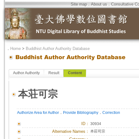
Site map
．
About us
．
Consultative C
．
Home
>
Buddhist Author Authority Database
Author Authority
Result
Content
本荘可宗
．
．
Authorize Area for Author
Provide Bibliography
Correction
ID
：
30934
Alternative Names：
本莊司宗