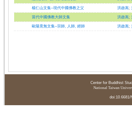
楊仁山文集--現代中國佛教之父
洪啟嵩
;
當代中國佛教大師文集
洪啟嵩
;
歐陽竟無文集--宗師, 人師, 經師
洪啟嵩
;
Center for Buddhist Stu
National Taiwan Universi
doi:10.6681