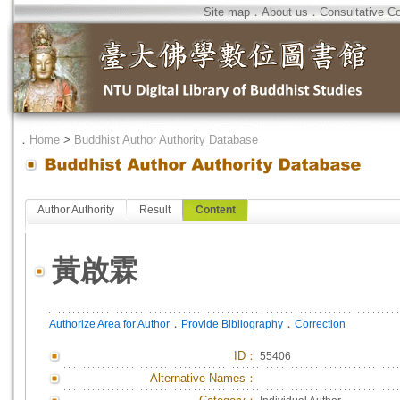
Site map
．
About us
．
Consultative C
．
Home
>
Buddhist Author Authority Database
Author Authority
Result
Content
黃啟霖
．
．
Authorize Area for Author
Provide Bibliography
Correction
ID
：
55406
Alternative Names：