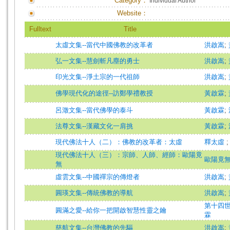
Category：
Individual Author
Website：
Fulltext
Title
太虛文集--當代中國佛教的改革者
洪啟嵩
;
弘一文集--慧劍斬凡塵的勇士
洪啟嵩
;
印光文集--淨土宗的一代祖師
洪啟嵩
;
佛學現代化的途徑--訪鄭學禮教授
黃啟霖
;
呂澂文集--當代佛學的泰斗
黃啟霖
;
法尊文集--漢藏文化一肩挑
黃啟霖
;
現代佛法十人（二）：佛教的改革者：太虛
釋太虛
現代佛法十人（三）：宗師、人師、經師：歐陽竟
歐陽竟
無
虛雲文集--中國禪宗的傳燈者
洪啟嵩
;
圓瑛文集--傳統佛教的導航
洪啟嵩
;
第十四世達賴
圓滿之愛--給你一把開啟智慧性靈之鑰
霖
慈航文集--台灣佛教的先驅
洪啟嵩
;