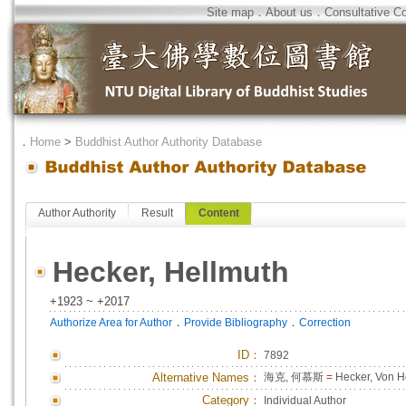
Site map
．
About us
．
Consultative C
．
Home
>
Buddhist Author Authority Database
Author Authority
Result
Content
Hecker, Hellmuth
+1923 ~ +2017
．
．
Authorize Area for Author
Provide Bibliography
Correction
ID
：
7892
Alternative Names：
海克, 何慕斯
=
Hecker, Von H
Category：
Individual Author