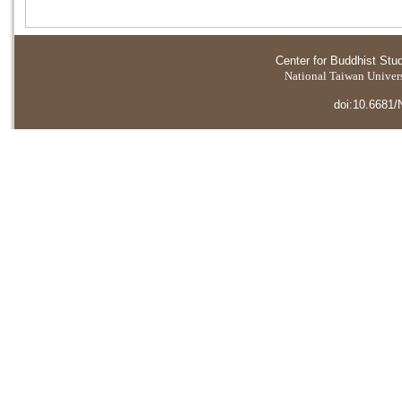
Center for Buddhist Stu
National Taiwan Universi
doi:10.6681