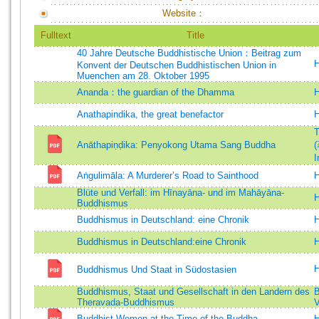
Website：
Fulltext
Title
40 Jahre Deutsche Buddhistische Union：Beitrag zum
H
Konvent der Deutschen Buddhistischen Union in
Muenchen am 28. Oktober 1995
Ananda：the guardian of the Dhamma
H
Anathapindika, the great benefactor
H
T
Anāthapiṇḍika: Penyokong Utama Sang Buddha
(
I
Aṅgulimāla: A Murderer’s Road to Sainthood
H
Blüte und Verfall: im Hīnayāna- und im Mahāyāna-
H
Buddhismus
Buddhismus in Deutschland: eine Chronik
H
Buddhismus in Deutschland:eine Chronik
H
H
Buddhismus Und Staat in Südostasien
Buddhismus, Staat und Gesellschaft in den Landern des
B
Theravada-Buddhismus
Buddhist Women at the Time of the Buddha
H