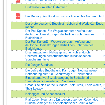
Buddhisten im alten Österreich
H
H
Der Beitrag Des Buddhismus Zur Frage Des Naturrechts
Der erste deutsche Buddhist - Leben und Werk Karl Euge
H
manns
Der Pali-Kanon: Ein Wegweiser durch Aufbau und
deutsche Übersetzungen der heiligen Schriften des
H
Buddhismus
Der Pali-KanonEin Wegweiser durch Aufbau und
deutsche Ubersetzungen derheiligen Schriften des
H
Buddhismus
Dhammapadaein bibliographischer Fuhrer durch
Ubersetzungen derberuhmtesten buddhistischen
H
Spruchsammlung
Die Jünger Buddhas
H
Die Lehre des Buddha und Karl Eugen Neumanneine
H
Betrachtung zum 90. Geburtstag K.E. Neumanns
Eine alternative Sozialbewegung in Sudasien:die
H
Sarvodaya Shramadana in Sri Lanka
Great Disciples of the Buddha: Their Lives, Their Works,
B
Their Legacy
N
Heidegger und Schopenhauer
H
Karl Eugen Neumann, Erstuebersetzer der Reden des
H
Buddha: Anreger zu abendlaendischer Spiritualitaet