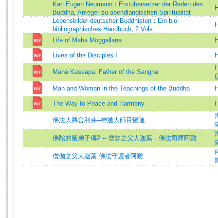
Karl Eugen Neumann：Erstubersetzer der Reden des
H
Buddha, Anreger zu abendlandischen Spiritualitat
Lebensbilder deutscher Buddhisten：Ein bio-
H
bibliographisches Handbuch, 2 Vols.
Life of Maha Moggallana
H
Lives of the Disciples I
H
H
Mahā Kassapa: Father of the Sangha
(
Man and Woman in the Teachings of the Buddha
H
The Way to Peace and Harmony
H
佛法大將舍利弗--神通大師目犍連
佛陀的聖弟子傳2 -- 僧伽之父大迦葉．佛法司庫阿難
僧伽之父大迦葉.佛法守護者阿難
斯