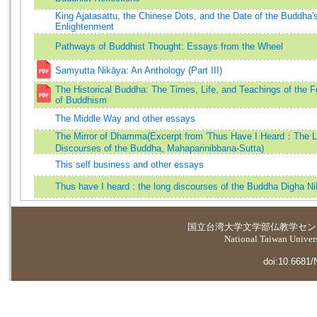
King Ajatasattu, the Chinese Dots, and the Date of the Buddha'
Enlightenment
Pathways of Buddhist Thought: Essays from the Wheel
Saṃyutta Nikāya: An Anthology (Part III)
The Historical Buddha: The Times, Life, and Teachings of the 
of Buddhism
The Middle Way and other essays
The Mirror of Dhamma(Excerpt from 'Thus Have I Heard：The 
Discourses of the Buddha, Mahaparinibbana-Sutta)
This self business and other essays
Thus have I heard : the long discourses of the Buddha Digha N
国立台湾大学
文学部仏教学セン
National Taiwan Universi
doi:10.6681