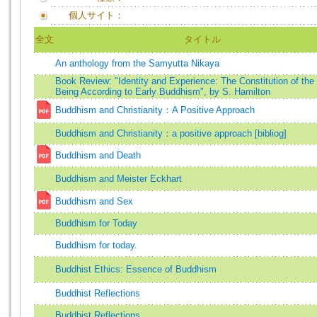
個人サイト：
全文
タイトル
An anthology from the Samyutta Nikaya
Book Review: "Identity and Experience: The Constitution of th
Being According to Early Buddhism", by S. Hamilton
Buddhism and Christianity：A Positive Approach
Buddhism and Christianity：a positive approach [bibliog]
Buddhism and Death
Buddhism and Meister Eckhart
Buddhism and Sex
Buddhism for Today
Buddhism for today.
Buddhist Ethics: Essence of Buddhism
Buddhist Reflections
Buddhist Reflections