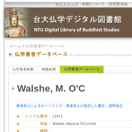
サイトマップ
．
本館について
．
諮問委員会
．
．
ホーム
>
仏学著者データベース
仏学著者検索
検索結果
仏学著者データベース
Walshe, M. O'C
．
．
著者本人によるオーソライズ
著者本人が提供した書目
資料改正
シリアル番号：
21671
別名：
Walshe, Maurice O'Connell
種類：