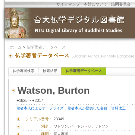
サイトマップ
．
本館について
．
諮問委員会
．
．
ホーム
>
仏学著者データベース
仏学著者検索
検索結果
仏学著者データベース
Watson, Burton
+1925 ~ +2017
．
．
著者本人によるオーソライズ
著者本人が提供した書目
資料改正
シリアル番号：
23349
別名：
ワトソン, バートン
=
B．ワトソン
種類：
個人著者