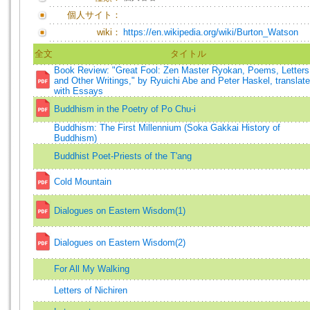
個人サイト：
wiki：
https://en.wikipedia.org/wiki/Burton_Watson
全文
タイトル
Book Review: "Great Fool: Zen Master Ryokan, Poems, Letters
and Other Writings," by Ryuichi Abe and Peter Haskel, translat
with Essays
Buddhism in the Poetry of Po Chu-i
Buddhism: The First Millennium (Soka Gakkai History of
Buddhism)
Buddhist Poet-Priests of the T'ang
Cold Mountain
Dialogues on Eastern Wisdom(1)
Dialogues on Eastern Wisdom(2)
For All My Walking
Letters of Nichiren