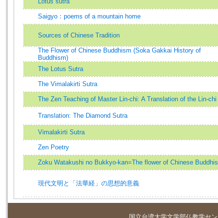
Lotus sutra
Saigyo：poems of a mountain home
Sources of Chinese Tradition
The Flower of Chinese Buddhism (Soka Gakkai History of
Buddhism)
The Lotus Sutra
The Vimalakirti Sutra
The Zen Teaching of Master Lin-chi: A Translation of the Lin-chi 
Translation: The Diamond Sutra
Vimalakirti Sutra
Zen Poetry
Zoku Watakushi no Bukkyo-kan=The flower of Chinese Buddhi
現代文明と「法華経」の思想的意義
国立台湾大学
文学部仏教学セン