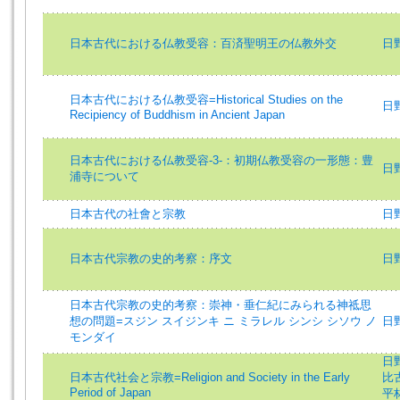
日本古代における仏教受容：百済聖明王の仏教外交
日野昭
日本古代における仏教受容=Historical Studies on the
日野昭
Recipiency of Buddhism in Ancient Japan
日本古代における仏教受容-3-：初期仏教受容の一形態：豊
日野昭
浦寺について
日本古代の社會と宗教
日野
日本古代宗教の史的考察：序文
日野昭
日本古代宗教の史的考察：崇神・垂仁紀にみられる神祗思
想の問題=スジン スイジンキ ニ ミラレル シンシ シソウ ノ
日野昭
モンダイ
日野昭
日本古代社会と宗教=Religion and Society in the Early
比古 
Period of Japan
平林