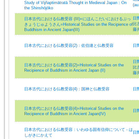
Study of Vijñaptimātratā Thought in Medieval Japan：On
(au
the Shinshōjōko
日野昭
日本古代における仏教受容 (III)=にほんこだいにおけるぶっ
比古 
きょうじゅようさん=Historical Studies on the Recipience of
藤井
Buddhism in Ancient Japan(III)
日本古代における仏教受容(2)：佐伯連と仏教受容
日野昭
日野昭
日本古代における仏教受容(2)=Historical Studies on the
比古 
Recipience of Buddhism in Ancient Japan (II)
藤井
日本古代における仏教受容(4)：国神と仏教受容
日野昭
日本古代における仏教受容(4)=Historical Studies on the
日野昭
Recipience of Buddhism in Ancient Japan(IV)
日本古代における仏教受容：いわゆる固有信仰について - は
日野昭
しがきにかえて