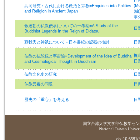
(Mo
共同研究：古代における政治と宗教=Enquiries into Politics
and Religion in Ancient Japan
(編)
事久 
敏達朝の仏教伝承についての一考察=A Study of the
日野昭
Buddhist Legends in the Reign of Didatsu
蘇我氏と神祇について - 日本書紀の記載の検討
日野昭
梶山
仏教の仏陀観と宇宙論=Development of the Idea of Buddha
日野昭
and Cosmological Thought in Buddhism
仏教文化史の研究
日
仏教受容の問題
日野
歴史の「重心」を考える
日野昭
国立台湾大学
文学部仏教学セン
National Taiwan Universi
doi:10.6681