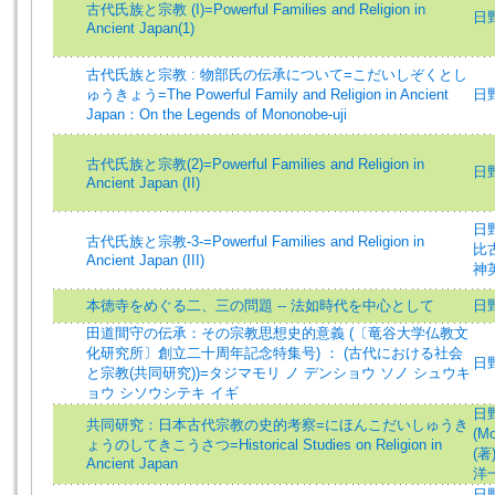
古代氏族と宗教 (I)=Powerful Families and Religion in
日野昭
Ancient Japan(1)
古代氏族と宗教 : 物部氏の伝承について=こだいしぞくとし
ゅうきょう=The Powerful Family and Religion in Ancient
日野昭
Japan：On the Legends of Mononobe-uji
古代氏族と宗教(2)=Powerful Families and Religion in
日野昭
Ancient Japan (II)
日野昭
古代氏族と宗教-3-=Powerful Families and Religion in
比古 
Ancient Japan (III)
神英雄
本徳寺をめぐる二、三の問題 -- 法如時代を中心として
日野昭
田道間守の伝承：その宗教思想史的意義 (〔竜谷大学仏教文
化研究所〕創立二十周年記念特集号) ： (古代における社会
日野昭
と宗教(共同研究))=タジマモリ ノ デンショウ ソノ シュウキ
ョウ シソウシテキ イギ
日野
共同研究：日本古代宗教の史的考察=にほんこだいしゅうき
(Mo
ょうのしてきこうさつ=Historical Studies on Religion in
(著)
Ancient Japan
洋一郎
日野