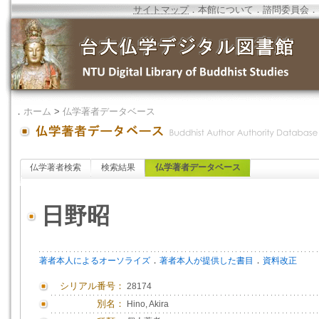
サイトマップ
．
本館について
．
諮問委員会
．
．
ホーム
>
仏学著者データベース
仏学著者検索
検索結果
仏学著者データベース
日野昭
．
．
著者本人によるオーソライズ
著者本人が提供した書目
資料改正
シリアル番号：
28174
別名：
Hino, Akira