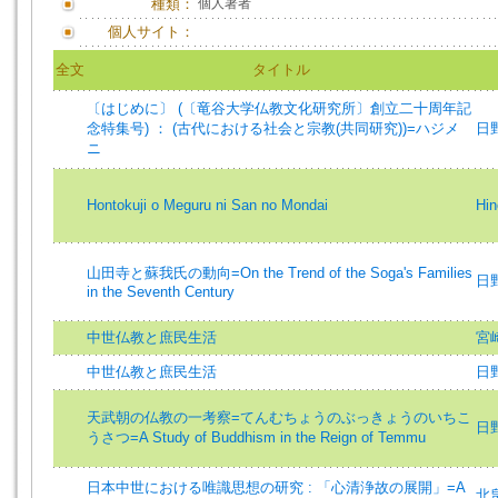
種類：
個人著者
個人サイト：
全文
タイトル
〔はじめに〕 (〔竜谷大学仏教文化研究所〕創立二十周年記
念特集号) ： (古代における社会と宗教(共同研究))=ハジメ
日野昭
ニ
Hontokuji o Meguru ni San no Mondai
Hin
山田寺と蘇我氏の動向=On the Trend of the Soga's Families
日野昭
in the Seventh Century
中世仏教と庶民生活
宮
中世仏教と庶民生活
日
天武朝の仏教の一考察=てんむちょうのぶっきょうのいちこ
日野昭
うさつ=A Study of Buddhism in the Reign of Temmu
日本中世における唯識思想の研究 : 「心清浄故の展開」=A
北畠