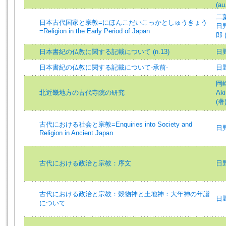
(au
二葉
日本古代国家と宗教=にほんこだいこっかとしゅうきょう
日野
=Religion in the Early Period of Japan
郎 
日本書紀の仏教に関する記載について (n.13)
日野昭
日本書紀の仏教に関する記載について-承前-
日野昭
岡崎
北近畿地方の古代寺院の研究
Aki
(著)
古代における社会と宗教=Enquiries into Society and
日野昭
Religion in Ancient Japan
古代における政治と宗教：序文
日野昭
古代における政治と宗教：穀物神と土地神：大年神の年譜
日野昭
について