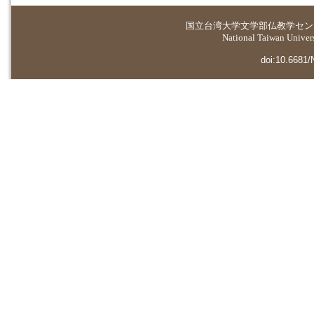
国立台湾大学
文学部仏教学セン
National Taiwan Universi
doi:10.6681