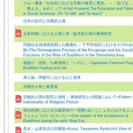
小山一乘著『社会科における宗教の教育と寛容』 -- 「告げる」
「教える」をめぐって=Ichijō Koyama,The Education and Toler
in Social Sciences: On "to talk" and "to teach"
日本の近代と宗教的人格
北条時敬における人間と禅 : 臨済居士禅の事例研究
同族社会崩壊過程期と仏教儀礼 -- 下平田地区におけるその社会
能=The Disintegrative Process of the Kin-groups and the Social
Functions of the Rites of Buddhism in the Shimoheita Area
我国の「庶民」仏教感情と「いのち」=Japanese Common Peopl
Buddhist Feeling and Life
身心論 - 禅修行における心と身体
宗教的人格と教育者
宗教的人間の類型と個性 -- 事例研究との関連において=Pattern a
Individuality of Religious Person
明治初期における仏教受容の一形態=めいじしょきにおけるぶ
うじゅようのいちけいたい=One aspect of the acceptance of
Buddhism during the early Meiji Era
晃水・山本良吉の宗教観=Kosui, Yamamoto Ryokichi's View of