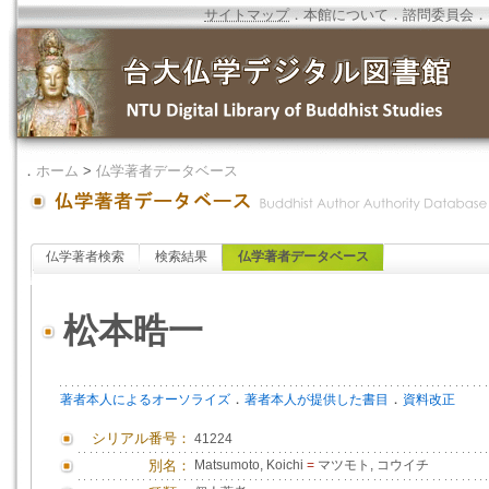
サイトマップ
．
本館について
．
諮問委員会
．
．
ホーム
>
仏学著者データベース
仏学著者検索
検索結果
仏学著者データベース
松本晧一
．
．
著者本人によるオーソライズ
著者本人が提供した書目
資料改正
シリアル番号：
41224
別名：
Matsumoto, Koichi
=
マツモト, コウイチ