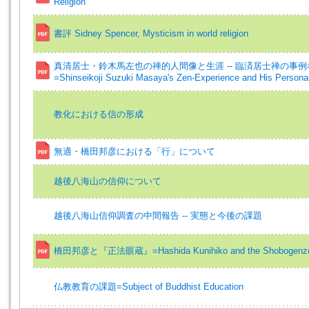
Religion
書評 Sidney Spencer, Mysticism in world religion
真清居士・鈴木馬左也の禅的人間像と生涯 -- 臨済居士禅の事例
=Shinseikoji Suzuki Masaya's Zen-Experience and His Personal
教化における信の形成
無適・橋田邦彦における「行」について
越後八海山の信仰について
越後八海山信仰調査の中間報告 -- 実態と今後の課題
橋田邦彦と『正法眼蔵』=Hashida Kunihiko and the Shobogenz
仏教教育の課題=Subject of Buddhist Education