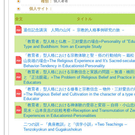
種類：
個人著者
個人サイト：
全文
タイトル
退任記念講演 人間の山河 － 宗教的人格事例研究の旅 －
「教育者」型人格と仏教 -- 三好愛吉の場合=Personality of "Educ
Type and Buddhism: from an Example Study
「教育者」型人格における宗教体験と聖・俗の行動傾向 -- 栽松
山良雄の場合=The Religious Experience and It's Sacred-secula
Behavior-Tendency in Educationist-Personality
「教育者」型人格における宗教信念と実践の問題 -- 無適・橋田
と『正法眼蔵』=The Problem of Religious Belief and Practice i
Educators
「教育者」型人格における修養と宗教信念 -- 物外・三好愛吉の
=The Religious Belief and Cultivation in the character of a type 
Educator
「教育者」型人格における禅体験の受容と変容 -- 自得・小山忠
晃水・山本良吉の比較考察=Reception and Transmutation of Ze
Experiences in Educationist-Personalities
二つの訓 -- 『典座教訓』と『倶学小訓』=Two Teachings --
Tenzokyokun and Gugakushokun