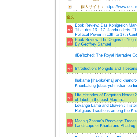
個人サイト：
https://www.socan
全文
Book Review: Das Königreich Mang
Tibet des 13.- 17. Jahrhunderts [
Political Power in 13th to 17th Cen
Book Review: The Origins of Yoga a
By Geoffrey Samuel
dBa’bzhed: The Royal Narrative Con
Introduction: Mongols and Tibetans
lhakama [lha-bka'-ma] and khandr
Khenbalung [sbas-yul-mkhan-pa-lu
Life Histories of Forgotten Heroes
of Tibet in the post-Mao Era
Lovanga Lama and Lhaven：Historic
Religious Traditions among the K
Machig Zhama's Recovery: Traces o
Landscape of Kharta and Phadrug