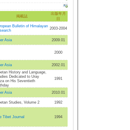
出版年月
掲載誌
日
ropean Bulletin of Himalayan
2003-2004
search
er Asia
2009.01
2000
er Asia
2002.01
betan History and Language,
udies Dedicated to Uray
1991
za on His Seventieth
rthday
er Asia
2010.01
betan Studies, Volume 2
1992
e Tibet Journal
1994