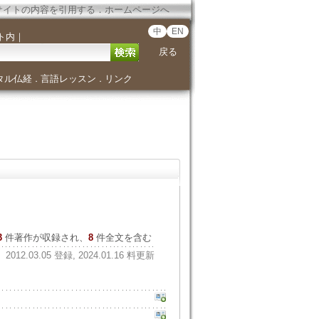
サイトの内容を引用する
．
ホームページへ
中
EN
ト内
｜
戻る
タル仏経
言語レッスン
リンク
．
．
3
件著作が収録され、
8
件全文を含む
2012.03.05 登録, 2024.01.16 料更新