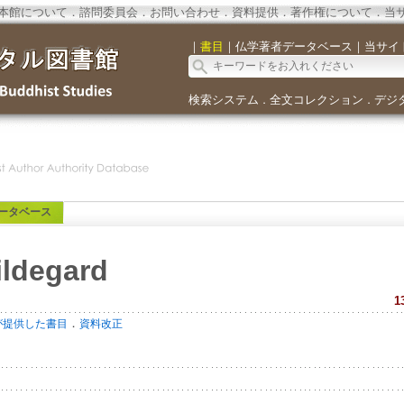
本館について
．
諮問委員会
．
お問い合わせ
．
資料提供
．
著作権について
．
当
｜
書目
｜
仏学著者データベース
｜
当サイ
検索システム
全文コレクション
デジ
．
．
ータベース
ildegard
1
．
が提供した書目
資料改正