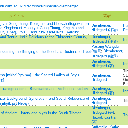
th.cam.ac.uk/directory/dr-hildegard-diemberger
タイトル
著者
 yul Gung thang, Königtum und Herrschaftsgewalt im
Diemberger,
Eu
The Kingdom of Mang yul Gung Thang, Kingship and
Hildegard (評論)
Re
tury Tibet], Vols. 1 and 2 by Karl-Heinz Everding
Diemberger,
nd Tantra: Indic Religions to the Thirteenth Century,
Inn
Hildegard (評論)
Pasang Wangdu
(編譯)
;
Diemberger,
cerning the Bringing of the Buddha’s Doctrine to Tibet
Hildegard (編譯)
Diemberger,
...
Inn
Hildegard (著)
Ti
oma [mkha'-'gro-ma]：the Sacred Ladies of Beyul
Diemberger,
St
Hildegard
Ge
ng]
Bi
Diemberger,
? Transgression of Boundaries and the Reconstruction
Inn
Hildegard (著)
al Background, Syncretism and Social Relevance of
Diemberger,
Ti
Hildegard
humbo(East Nepal)
Diemberger,
Hildegard (著)
;
f Ancient History and Myth in the South Tibetan
Th
Hazod, Guntram
(著)
Buffetrille, Katia
;