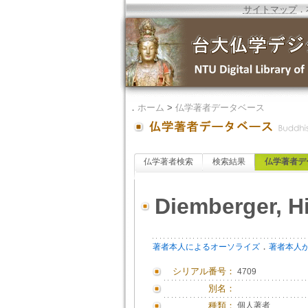
サイトマップ
．
．
ホーム
>
仏学著者データベース
仏学著者検索
検索結果
仏学著者デ
Diemberger, H
．
著者本人によるオーソライズ
著者本人
シリアル番号：
4709
別名：
種類：
個人著者