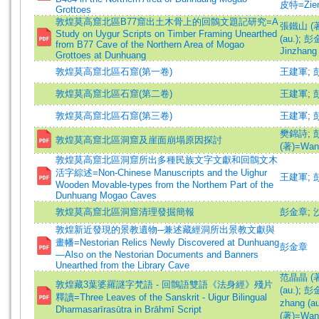
皮特=Ziem
Grottoes
敦煌莫高窟北區B77窟出土木骨上的回鶻文題記研究=A
張鐵山 (著)
Study on Uygur Scripts on Timber Framing Unearthed
(au.)
;
彭金
from B77 Cave of the Northern Area of Mogao
Jinzhang 
Grottoes at Dunhuang
敦煌莫高窟北區石窟(第一卷)
王建軍
;
敦煌莫高窟北區石窟(第二卷)
王建軍
;
敦煌莫高窟北區石窟(第三卷)
王建軍
;
樊錦詩
;
敦煌莫高窟北區洞窟及崖面崩塌原因探討
(著)=Wang
敦煌莫高窟北區洞窟所出多種民族文字文獻和回鶻文木
活字綜述=Non-Chinese Manuscripts and the Uighur
王建軍
;
Wooden Movable-types from the Northem Part of the
Dunhuang Mogao Caves
敦煌莫高窟北區洞窟清理發掘簡報
彭金章
;
敦煌新近發現的景教遺物─兼述藏經洞所出景教文獻與
畫幡=Nestorian Relics Newly Discovered at Dunhuang
彭金章
—Also on the Nestorian Documents and Banners
Unearthed from the Library Cave
范晶晶 (著)=
敦煌藏3葉婆羅謎字梵語 - 回鶻語雙語《法身經》殘片
(au.)
;
彭金
釋讀=Three Leaves of the Sanskrit - Uigur Bilingual
zhang (au
Dharmasarīrasūtra in Brāhmī Script
(著)=Wang