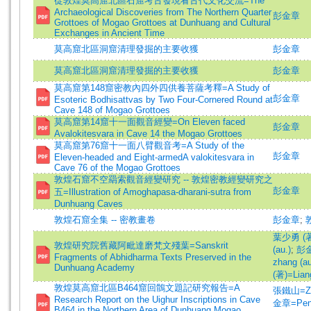
從敦煌莫高窟北區石窟考古發現看古代文化交流=The
Archaeological Discoveries from The Northern Quarter
彭金章
Grottoes of Mogao Grottoes at Dunhuang and Cultural
Exchanges in Ancient Time
莫高窟北區洞窟清理發掘的主要收獲
彭金章
莫高窟北區洞窟清理發掘的主要收獲
彭金章
莫高窟第148窟密教內四外四供養菩薩考釋=A Study of
彭金章
Esoteric Bodhisattvas by Two Four-Cornered Round at
Cave 148 of Mogao Grottoes
莫高窟第14窟十一面觀音經變=On Eleven faced
彭金章
Avalokitesvara in Cave 14 the Mogao Grottoes
莫高窟第76窟十一面八臂觀音考=A Study of the
彭金章
Eleven-headed and Eight-armedA valokitesvara in
Cave 76 of the Mogao Grottoes
敦煌石窟不空羂索觀音經變研究 -- 敦煌密教經變研究之
彭金章
五=Illustration of Amoghapasa-dharani-sutra from
Dunhuang Caves
敦煌石窟全集 -- 密教畫卷
彭金章
;
葉少勇 (著)
敦煌研究院舊藏阿毗達磨梵文殘葉=Sanskrit
(au.)
;
彭金
Fragments of Abhidharma Texts Preserved in the
zhang (au
Dunhuang Academy
(著)=Liang
敦煌莫高窟北區B464窟回鶻文題記研究報告=A
張鐵山=Zha
Research Report on the Uighur Inscriptions in Cave
金章=Peng
B464 in the Northern Area of Dunhuang Mogao