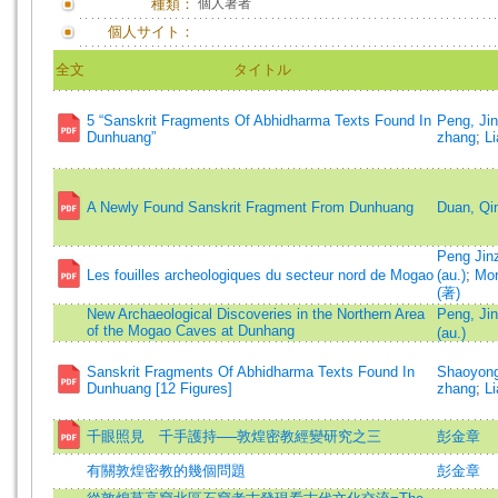
種類：
個人著者
個人サイト：
全文
タイトル
5 “Sanskrit Fragments Of Abhidharma Texts Found In
Peng, Ji
Dunhuang”
zhang
;
L
A Newly Found Sanskrit Fragment From Dunhuang
Duan, Qi
Peng Ji
Les fouilles archeologiques du secteur nord de Mogao
(au.)
;
Mor
(著)
New Archaeological Discoveries in the Northern Area
Peng, J
of the Mogao Caves at Dunhang
(au.)
Sanskrit Fragments Of Abhidharma Texts Found In
Shaoyong
Dunhuang [12 Figures]
zhang
;
L
千眼照見 千手護持──敦煌密教經變研究之三
彭金章
有關敦煌密教的幾個問題
彭金章