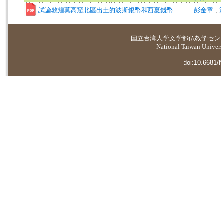
試論敦煌莫高窟北區出土的波斯銀幣和西夏錢幣
彭金章
;
国立台湾大学
文学部仏教学セン
National Taiwan Universi
doi:10.6681