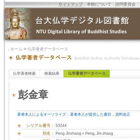
サイトマップ
．
本館について
．
諮問委員会
．
．
ホーム
>
仏学著者データベース
仏学著者検索
検索結果
仏学著者データベース
彭金章
．
．
著者本人によるオーソライズ
著者本人が提供した書目
資料改正
シリアル番号：
53244
別名：
Peng Jinzhang
=
Peng, Jin-zhang