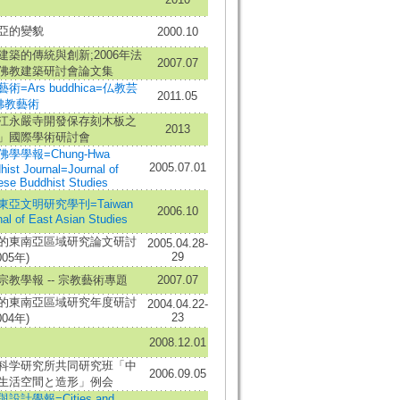
亞的變貌
2000.10
建築的傳統與創新;2006年法
2007.07
佛教建築研討會論文集
術=Ars buddhica=仏教芸
2011.05
佛教藝術
江永嚴寺開發保存刻木板之
2013
」國際學術研討會
學學報=Chung-Hwa
2005.07.01
hist Journal=Journal of
ese Buddhist Studies
東亞文明研究學刊=Taiwan
2006.10
nal of East Asian Studies
的東南亞區域研究論文研討
2005.04.28-
29
005年)
宗教學報 -- 宗教藝術專題
2007.07
的東南亞區域研究年度研討
2004.04.22-
23
004年)
2008.12.01
科学研究所共同研究班「中
2006.09.05
生活空間と造形」例会
設計學報=Cities and