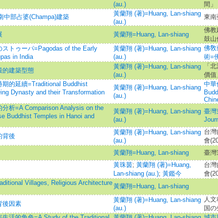
(au.)
間」
黃蘭翔 (著)=Huang, Lan-shiang
中部占婆(Champa)建築
東南
(au.)
佛教
展
黃蘭翔=Huang, Lan-shiang
鼓山
佛敎藝
=Pagodas of the Early
黃蘭翔 (著)=Huang, Lan-shiang
pas in India
(au.)
術=
「北
黃蘭翔 (著)=Huang, Lan-shiang
殿的建築型態
(au.)
價值
Traditional Buddhist
中華佛
黃蘭翔 (著)=Huang, Lan-shiang
ing Dynasty and their Transformation
Budd
(au.)
Chin
omparison Analysis on the
黃蘭翔 (著)=Huang, Lan-shiang
臺灣
se Buddhist Temples in Hanoi and
(au.)
Jour
台灣
黃蘭翔 (著)=Huang, Lan-shiang
的背後
(au.)
會(2
黃蘭翔=Huang, Lan-shiang
臺灣
黃珠茵
;
黃蘭翔 (著)=Huang,
台灣
Lan-shiang (au.)
;
黃鑑今
會(2
Villages, Religious Architecture
黃蘭翔=Huang, Lan-shiang
人文
黃蘭翔 (著)=Huang, Lan-shiang
背後因素
(au.)
国の
A Study of the Traditional
黃蘭翔 (著)=Huang, Lan-shiang
城市與