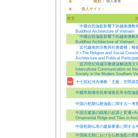
種類：
個人著者
個人サイト：
全文
「中國合院伽藍影響下的越南佛教傳統建
Buddhist Architecture of Vietnam
「中國合院伽藍影響下的越南佛教傳統建築
Buddhist Architecture of Vietnam
「近代越南的宗教與社會建構：雕
介=The Religion and Social Constru
Architecture and Political Participa
「從20世紀南越宗教建築解讀異文化間
Intercultural Communication on the 
Society in the Modern Southern V
十七世紀河內佛教「主殿」空間原
中國早期佛寺與柬埔寨吳哥寺院伽
中国の初期仏教伽藍に関する一考
中国古建築の鴟尾の起源と変遷=An Origin
Ornamental Ridge-end Tiles in Anci
中国初期仏塔の建築要素に関する
中国南北朝における仏教伽藍の変