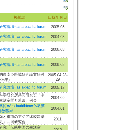
掲載誌
出版年月日
究論壇=asia-pacific forum
2005.03
究論壇=asia-pacific forum
2004.03
究論壇=asia-pacific forum
2008.03
究論壇=asia-pacific forum
2009.03
的東南亞區域研究論文研討
2005.04.28-
29
005年)
究論壇=asia-pacific forum
2005.12
科学研究所共同研究班「中
2004.09
生活空間と造形」例会
術=Ars buddhica=仏教芸
2004.01
佛教藝術
築と都市のアジア比較建築
2011
史」共同研究會
研究「伝統中国の生活空
2010