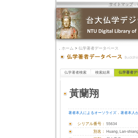
サイトマップ
．
．
ホーム
>
仏学著者データベース
仏学著者検索
検索結果
仏学著者デ
黃蘭翔
．
著者本人によるオーソライズ
著者本人
シリアル番号：
55634
別名：
Huang, Lan-shian