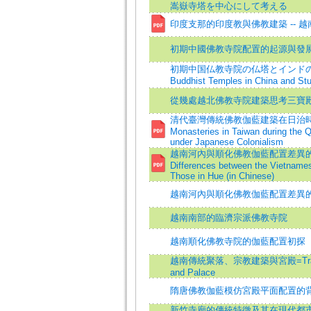
嵩嶽寺塔を中心にして考える
印度支那的印度教與佛教建築 -- 越南
初期中國佛教寺院配置的起源與發
初期中国仏教寺院の仏塔とインドのストゥーパ
Buddhist Temples in China and Stu
從幾處越北佛教寺院建築思考三寶
清代臺灣傳統佛教伽藍建築在日治時期的延續=
Monasteries in Taiwan during the Q
under Japanese Colonialism
越南河內與順化佛教伽藍配置差異的分析=A C
Differences between the Vietname
Those in Hue (in Chinese)
越南河內與順化佛教伽藍配置差異
越南南部的臨濟宗派佛教寺院
越南順化佛教寺院的伽藍配置初探
越南傳統聚落、宗教建築與宮殿=Traditional 
and Palace
隋唐佛教伽藍模仿宮殿平面配置的
新竹寺廟的傳統特徵及其在現代都市生活的角色=