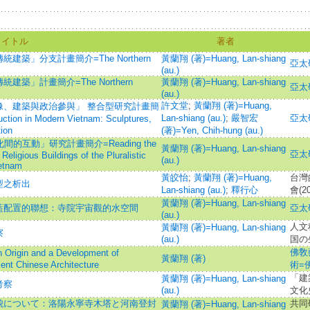
タイトル
著者
築」分支計畫簡介=The Northern
黃蘭翔 (著)=Huang, Lan-shiang
亞太研
(au.)
」計畫簡介=The Northern
黃蘭翔 (著)=Huang, Lan-shiang
亞太研
(au.)
許文堂
;
黃蘭翔 (著)=Huang,
像、建築與政治參與」 整合型研究計畫簡
Lan-shiang (au.)
;
嚴智宏
亞太研
ction in Modern Vietnam: Sculptures,
tion
(著)=Yen, Chih-hung (au.)
的互動」研究計畫簡介=Reading the
黃蘭翔 (著)=Huang, Lan-shiang
亞太研
Religious Buildings of the Pluralistic
(au.)
ietnam
黃皎怡
;
黃蘭翔 (著)=Huang,
台灣
型之析出
Lan-shiang (au.)
;
釋行心
會(2
黃蘭翔 (著)=Huang, Lan-shiang
藍配置的聯想：寺院宇宙觀的水空間
亞太研
(au.)
人文
黃蘭翔 (著)=Huang, Lan-shiang
察
(au.)
国の
佛敎藝
 and a Development of
黃蘭翔 (著)
ent Chinese Architecture
術=
「建
黃蘭翔 (著)=Huang, Lan-shiang
考察
(au.)
文化
貌について：洛陽永寧寺木塔と河南登封
共同
黃蘭翔 (著)=Huang, Lan-shiang