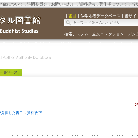
本館について
．
諮問委員会
．
お問い合わせ
．
資料提供
．
著作権について
．
当
｜
書目
｜
仏学著者データベース
｜
当サイ
検索システム
全文コレクション
デジ
．
．
ータベース
2
．
が提供した書目
資料改正
g