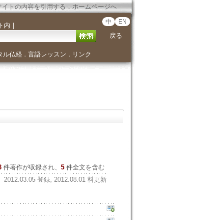
サイトの内容を引用する
．
ホームページへ
中
EN
ト内
｜
戻る
タル仏経
言語レッスン
リンク
．
．
3
件著作が収録され、
5
件全文を含む
2012.03.05 登録, 2012.08.01 料更新