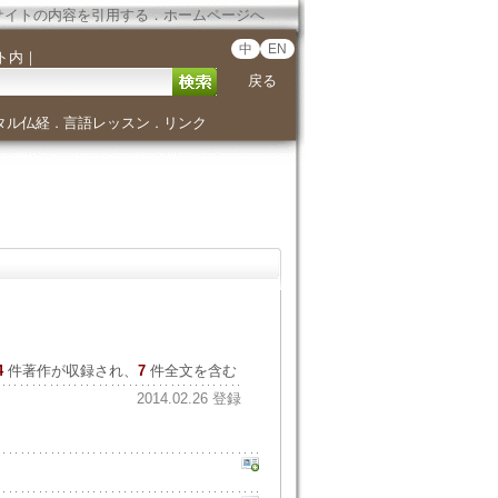
サイトの内容を引用する
．
ホームページへ
中
EN
ト内
｜
戻る
タル仏経
言語レッスン
リンク
．
．
4
件著作が収録され、
7
件全文を含む
2014.02.26 登録