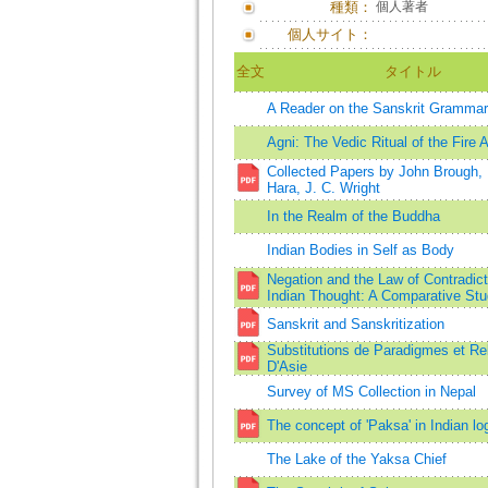
種類：
個人著者
個人サイト：
全文
タイトル
A Reader on the Sanskrit Grammar
Agni: The Vedic Ritual of the Fire A
Collected Papers by John Brough,
Hara, J. C. Wright
In the Realm of the Buddha
Indian Bodies in Self as Body
Negation and the Law of Contradict
Indian Thought: A Comparative St
Sanskrit and Sanskritization
Substitutions de Paradigmes et Rel
D'Asie
Survey of MS Collection in Nepal
The concept of 'Paksa' in Indian lo
The Lake of the Yaksa Chief