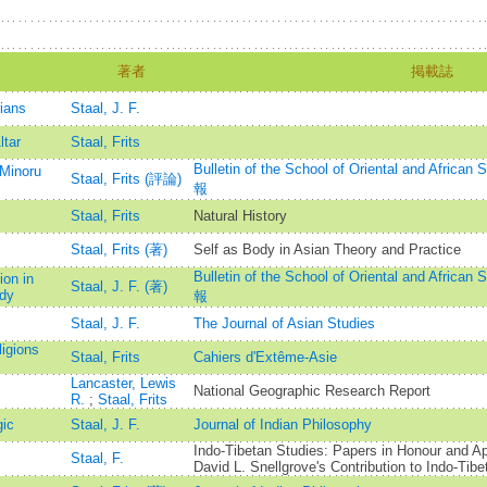
著者
掲載誌
ians
Staal, J. F.
ltar
Staal, Frits
Bulletin of the School of Oriental and A
 Minoru
Staal, Frits (評論)
報
Staal, Frits
Natural History
Staal, Frits (著)
Self as Body in Asian Theory and Practice
Bulletin of the School of Oriental and A
ion in
Staal, J. F. (著)
udy
報
Staal, J. F.
The Journal of Asian Studies
igions
Staal, Frits
Cahiers d'Extême-Asie
Lancaster, Lewis
National Geographic Research Report
R.
;
Staal, Frits
gic
Staal, J. F.
Journal of Indian Philosophy
Indo-Tibetan Studies: Papers in Honour and Ap
Staal, F.
David L. Snellgrove's Contribution to Indo-Tib