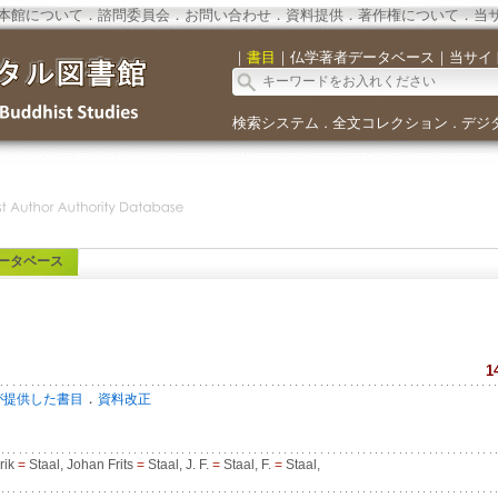
本館について
．
諮問委員会
．
お問い合わせ
．
資料提供
．
著作権について
．
当
｜
書目
｜
仏学著者データベース
｜
当サイ
検索システム
全文コレクション
デジ
．
．
ータベース
1
．
が提供した書目
資料改正
rik
=
Staal, Johan Frits
=
Staal, J. F.
=
Staal, F.
=
Staal,