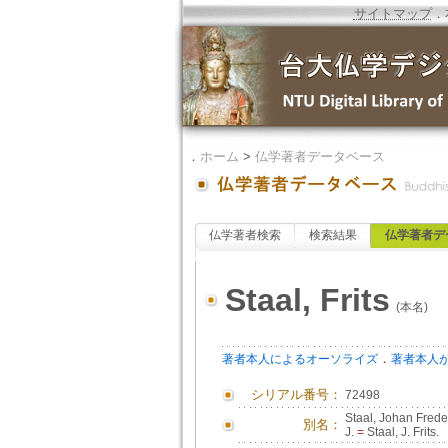
サイトマップ
．
．
ホーム
>
仏学著者データベース
仏学著者検索
検索結果
仏学著者デ
Staal, Frits
(本名)
．
著者本人によるオーソライズ
著者本人
シリアル番号：
72498
Staal, Johan Frede
別名：
J.
=
Staal, J. Frits.