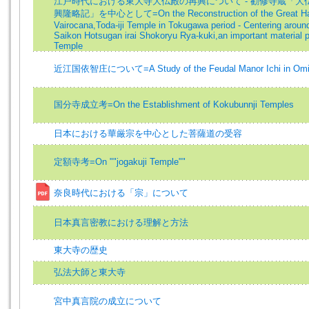
江戸時代における東大寺大仏殿の再興について - 勧修寺蔵「大
興隆略記」を中心として=On the Reconstruction of the Great Hall
Vairocana,Toda-iji Temple in Tokugawa period - Centering aroun
Saikon Hotsugan irai Shokoryu Rya-kuki,an important material p
Temple
近江国依智庄について=A Study of the Feudal Manor Ichi in Omi 
国分寺成立考=On the Establishment of Kokubunnji Temples
日本における華厳宗を中心とした菩薩道の受容
定額寺考=On ""jogakuji Temple""
奈良時代における「宗」について
日本真言密教における理解と方法
東大寺の歴史
弘法大師と東大寺
宮中真言院の成立について