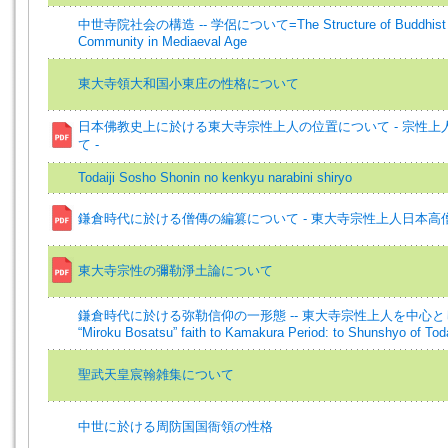
中世寺院社会の構造 -- 学侶について=The Structure of Buddhist M
Community in Mediaeval Age
東大寺領大和国小東庄の性格について
日本佛教史上に於ける東大寺宗性上人の位置について - 宗性上
て -
Todaiji Sosho Shonin no kenkyu narabini shiryo
鎌倉時代に於ける僧傳の編篡について - 東大寺宗性上人日本高僧
東大寺宗性の彌勒淨土論について
鎌倉時代に於ける弥勒信仰の一形態 -- 東大寺宗性上人を中心として=On
“Miroku Bosatsu” faith to Kamakura Period: to Shunshyo of Tod
聖武天皇宸翰雑集について
中世に於ける周防国国衙領の性格