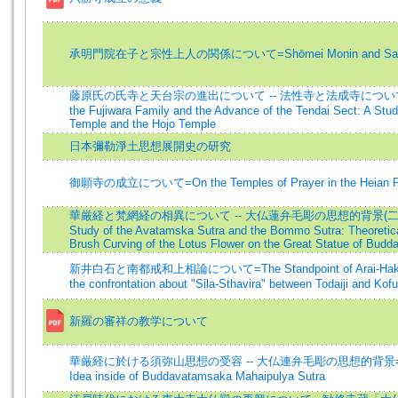
承明門院在子と宗性上人の関係について=Shōmei Monin and Sain
藤原氏の氏寺と天台宗の進出について -- 法性寺と法成寺について=The "
the Fujiwara Family and the Advance of the Tendai Sect: A Stu
Temple and the Hojo Temple
日本彌勒淨土思想展開史の研究
御願寺の成立について=On the Temples of Prayer in the Heian P
華厳経と梵網経の相異について -- 大仏蓮弁毛彫の思想的背景(二)=A C
Study of the Avatamska Sutra and the Bommo Sutra: Theoretic
Brush Curving of the Lotus Flower on the Great Statue of Budda
新井白石と南都戒和上相論について=The Standpoint of Arai-Hakusek
the confrontation about "Sila-Sthavira" between Todaiji and Kofu
新羅の審祥の教学について
華厳経に於ける須弥山思想の受容 -- 大仏連弁毛彫の思想的背景=The 
Idea inside of Buddavatamsaka Mahaipulya Sutra