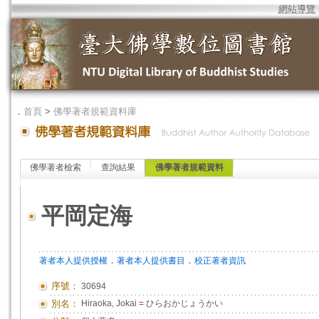
網站導覽
．
首頁
>
佛學著者規範資料庫
佛學著者檢索
查詢結果
佛學著者規範資料
平岡定海
．
．
著者本人提供授權
著者本人提供書目
校正著者資訊
序號：
30694
別名：
Hiraoka, Jokai
=
ひらおかじょうかい