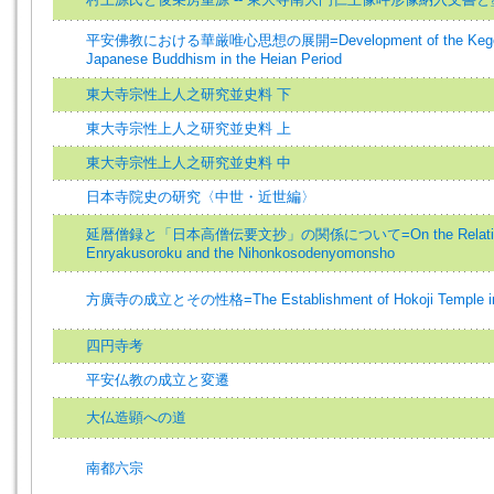
平安佛教における華厳唯心思想の展開=Development of the Kegon I
Japanese Buddhism in the Heian Period
東大寺宗性上人之研究並史料 下
東大寺宗性上人之研究並史料 上
東大寺宗性上人之研究並史料 中
日本寺院史の研究〈中世・近世編〉
延暦僧録と「日本高僧伝要文抄」の関係について=On the Relationshi
Enryakusoroku and the Nihonkosodenyomonsho
方廣寺の成立とその性格=The Establishment of Hokoji Temple in
四円寺考
平安仏教の成立と変遷
大仏造顕への道
南都六宗