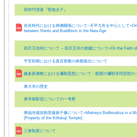
田村円澄著『聖徳太子』
奈良時代における神佛關係について--天平九年を中心として=On the 
between Shinto and Buddhism in the Nara Age
四天王信仰について -- 四天王寺の創建について=On the Faith of C
平安初期における真言密教の南都進出について
鎌倉新佛教における彌勒思想について - 親鸞の彌勒等同思想の一
東大寺の歴史
東寺御影堂についての一考察
興福寺蔵弥勒菩薩厨子像について=Maitreya Bodhisattva in a Miniat
(Property of the Kōfukuji Temple)
三會制度について