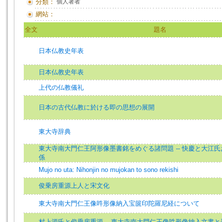
分類：
個人著者
網站：
全文
題名
日本仏教史年表
日本仏教史年表
上代の仏教儀礼
日本の古代仏教に於ける即の思想の展開
東大寺辞典
東大寺南大門仁王阿形像墨書銘をめぐる諸問題 -- 快慶と大江
係
Mujo no uta: Nihonjin no mujokan to sono rekishi
俊乗房重源上人と宋文化
東大寺南大門仁王像吽形像納入宝篋印陀羅尼経について
村上源氏と俊乗房重源 -- 東大寺南大門仁王像吽形像納入文書