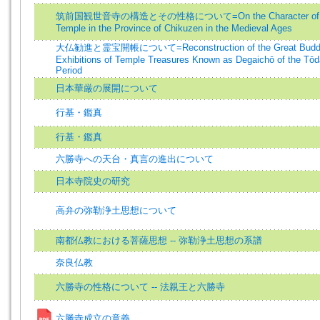
筑前国観世音寺の構造とその性格について=On the Character of the
Temple in the Province of Chikuzen in the Medieval Ages
大仏勧進と霊宝開帳について=Reconstruction of the Great Buddha 
Exhibitions of Temple Treasures Known as Degaichō of the Tōdai
Period
日本華厳の展開について
行基・鑑真
行基・鑑真
六勝寺への天台・真言の進出について
日本寺院史の研究
高弁の弥勒浄土思想について
南都仏教における菩薩思想 -- 弥勒浄土思想の系譜
奈良仏教
六勝寺の性格について -- 法親王と六勝寺
六勝寺成立の意義