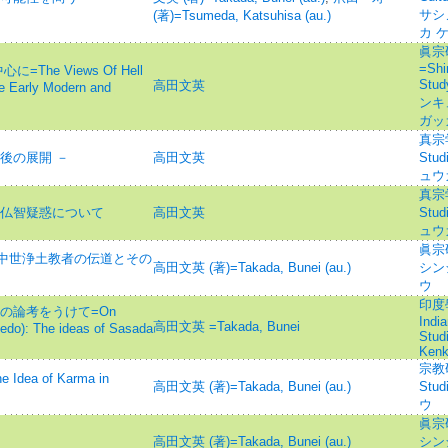
サシ
(著)=Tsumeda, Katsuhisa (au.)
カ 
眞宗
=Shi
he Views Of Hell
Stu
高田文英
e Early Modern and
ンキ
ガッ
真宗学=
後の展開 －
高田文英
Stud
ュウ
真宗学=
 仏智疑惑について
高田文英
Stud
ュウ
眞宗
中世浄土教者の伝道とその
高田文英 (著)=Takada, Bunei (au.)
シン
ウ
印度學
の論考をうけて=On
Indi
高田文英 =Takada, Bunei
i edo): The ideas of Sasada
Stud
Kenk
宗教研究
a of Karma in
高田文英 (著)=Takada, Bunei (au.)
Stu
ウ
眞宗
高田文英 (著)=Takada, Bunei (au.)
シン