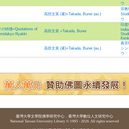
ウ
宗教研究
高田文英 (著)=Takada, Bunei (au.)
Stu
ウ
印度學
Quotations of
Indi
高田文英 =Takada, Bunei
Amidakyo Ryakki
Stud
Kenk
眞宗
高田文英 (著)=Takada, Bunei (au.)
シン
ウ
臺灣大學
文學院佛學研究中心
．
臺灣大學數位人文研究中心
National Taiwan University Library © 1995 - 2026. All rights reserved