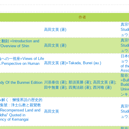
作者
真宗学=
高田文英 (著)
Stud
ュウ
真宗学=
ntroduction and
高田文英 (著)
Stud
 "Overview of Shin
ュウ
日本
座=Views of Life
ョウ 
高田文英 (著)=Takada, Bunei (au.)
A Perspective on Human
of t
Asso
龍谷
=Bull
川添泰信 (著)
;
那須英勝 (著)
;
高田文英 (著)
;
 the Bunmei Edition
Budd
田中無量 (著)
;
四夷法顕 (著)
;
西河唯 (著)
Uni
ンキ
解く : 懈慢界説の歴史的
集號 : 浄土仏教と親鸞教
真宗学=
e Recompensed Land and
高田文英
Stud
dha" Quoted in
ュウ
ency of Kemangai
龍谷