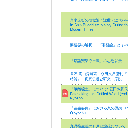
真宗先哲の地獄論 : 近世・近代を中心に=T
In Shin Buddhism Mainly During th
Modern Times
懈慢界の解釈 － 『群疑論』とその
『略論安楽浄土義』の思想背景 ―
書評 高山秀嗣著・永田文昌堂刊『
特質』 - 真宗伝道史研究・序説
「厭離穢土」について: 笹田教彰氏
Foresaking this Defiled World (enr
Kyosho
『往生要集』における業の思想=The Ide
Ojoyoshu
九品往生義の引用経論疏について