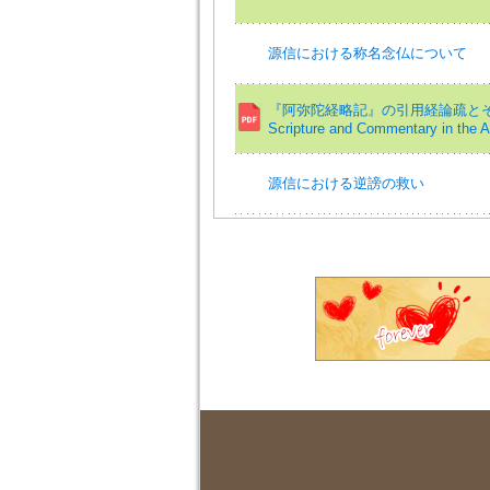
源信における称名念仏について
『阿弥陀経略記』の引用経論疏とその特徴=
Scripture and Commentary in the 
源信における逆謗の救い