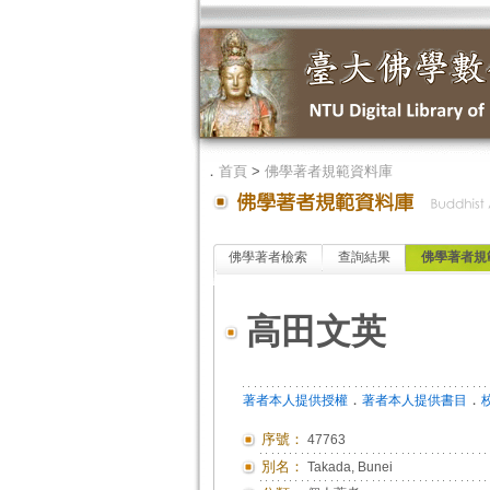
．
首頁
>
佛學著者規範資料庫
佛學著者檢索
查詢結果
佛學著者規
高田文英
．
．
著者本人提供授權
著者本人提供書目
序號：
47763
別名：
Takada, Bunei