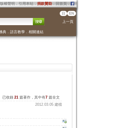
版權聲明
．
引用本站
．
捐款贊助
．
回首頁
．
日
EN
上一頁
佛典
．
語言教學
．
相關連結
已收錄
21
篇著作，其中有
7
篇全文
2012.03.05 建檔