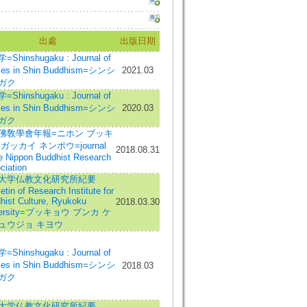
出處
出版日期
Shinshugaku : Journal of
ies in Shin Buddhism=シンシ
2021.03
ガク
Shinshugaku : Journal of
ies in Shin Buddhism=シンシ
2020.03
ガク
佛敎學會年報=ニホン ブッキ
ガッカイ ネンポウ=journal
2018.08.31
he Nippon Buddhist Research
ciation
大学仏教文化研究所紀要
etin of Research Institute for
hist Culture, Ryukoku
2018.03.30
versity=ブッキョウ ブンカ ケ
ュウジョ キヨウ
Shinshugaku : Journal of
ies in Shin Buddhism=シンシ
2018.03
ガク
大学仏教文化研究所紀要