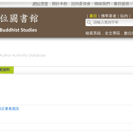
網站導覽
．
關於本館
．
諮詢委員會
．
聯絡我們
．
書目提供
．
｜
書目
｜
佛學著者
｜
站內
｜
檢索系統
．
全文專區
．
數位
範資料
校正著者資訊