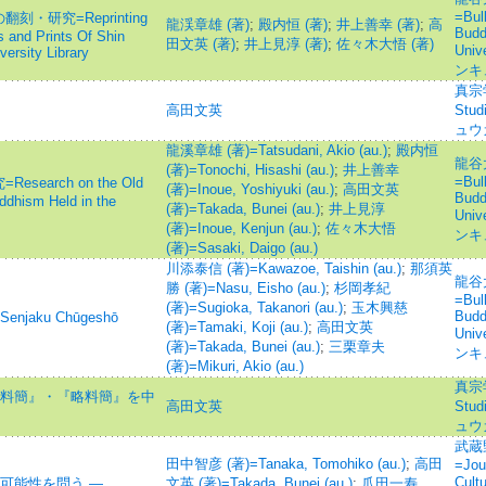
=Bull
研究=Reprinting
龍渓章雄 (著)
;
殿内恒 (著)
;
井上善幸 (著)
;
高
Budd
 and Prints Of Shin
田文英 (著)
;
井上見淳 (著)
;
佐々木大悟 (著)
Uni
ersity Library
ンキ
真宗学=
高田文英
Stud
ュウ
龍溪章雄 (著)=Tatsudani, Akio (au.)
;
殿内恒
龍谷
(著)=Tonochi, Hisashi (au.)
;
井上善幸
=Bull
arch on the Old
(著)=Inoue, Yoshiyuki (au.)
;
高田文英
Budd
ddhism Held in the
(著)=Takada, Bunei (au.)
;
井上見淳
Uni
(著)=Inoue, Kenjun (au.)
;
佐々木大悟
ンキ
(著)=Sasaki, Daigo (au.)
川添泰信 (著)=Kawazoe, Taishin (au.)
;
那須英
龍谷
勝 (著)=Nasu, Eisho (au.)
;
杉岡孝紀
=Bull
(著)=Sugioka, Takanori (au.)
;
玉木興慈
Budd
njaku Chūgeshō
(著)=Tamaki, Koji (au.)
;
高田文英
Uni
(著)=Takada, Bunei (au.)
;
三栗章夫
ンキ
(著)=Mikuri, Akio (au.)
真宗学=
『料簡』・『略料簡』を中
高田文英
Stud
ュウ
武蔵
田中智彦 (著)=Tanaka, Tomohiko (au.)
;
高田
=Jour
Cult
可能性を問う ―
文英 (著)=Takada, Bunei (au.)
;
爪田一寿