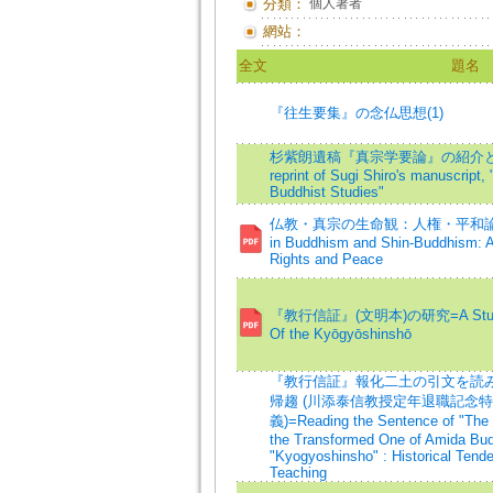
分類：
個人著者
網站：
全文
題名
『往生要集』の念仏思想(1)
杉紫朗遺稿『真宗学要論』の紹介と翻刻 =I
reprint of Sugi Shiro's manuscript,
Buddhist Studies"
仏教・真宗の生命観：人権・平和論への一視
in Buddhism and Shin-Buddhism: 
Rights and Peace
『教行信証』(文明本)の研究=A Study Of
Of the Kyōgyōshinshō
『教行信証』報化二土の引文を読み
帰趨 (川添泰信教授定年退職記念特
義)=Reading the Sentence of "Th
the Transformed One of Amida Bud
"Kyogyoshinsho" : Historical Tend
Teaching