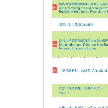
龍谷大学図書館所蔵の真宗古文献の翻刻・
and Examining the Old Manuscripts
Buddhism Held In the Ryukoku Univ
親鸞における憶念の解釈
龍谷大学図書館蔵真宗古文献の研究=Rese
Manuscripts and Prints on Shin Bu
Ryukoku University Library
『選擇註解鈔』の研究=A Study of Se
法然『往生要集』釈書の研究 － 
心に －
仏教・浄土真宗のこれから ― その