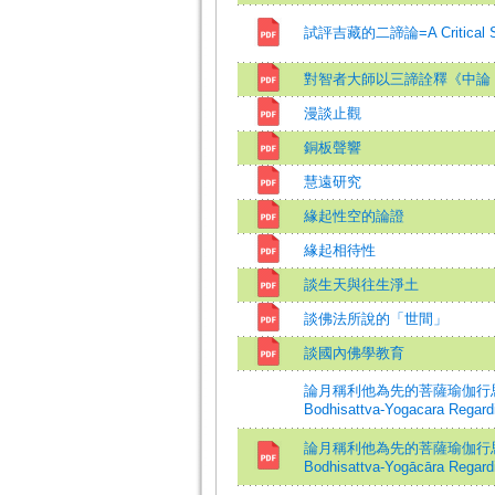
試評吉藏的二諦論=A Critical Study
對智者大師以三諦詮釋《中論
漫談止觀
銅板聲響
慧遠研究
緣起性空的論證
緣起相待性
談生天與往生淨土
談佛法所說的「世間」
談國內佛學教育
論月稱利他為先的菩薩瑜伽行思想=A Stu
Bodhisattva-Yogacara Regardi
論月稱利他為先的菩薩瑜伽行思想=A Stu
Bodhisattva-Yogācāra Regardi