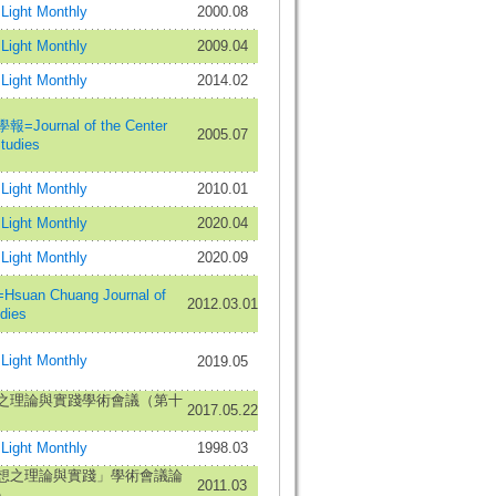
ight Monthly
2000.08
ight Monthly
2009.04
ight Monthly
2014.02
ournal of the Center
2005.07
Studies
ight Monthly
2010.01
ight Monthly
2020.04
ight Monthly
2020.09
an Chuang Journal of
2012.03.01
dies
ight Monthly
2019.05
之理論與實踐學術會議（第十
2017.05.22
ight Monthly
1998.03
想之理論與實踐」學術會議論
2011.03
）