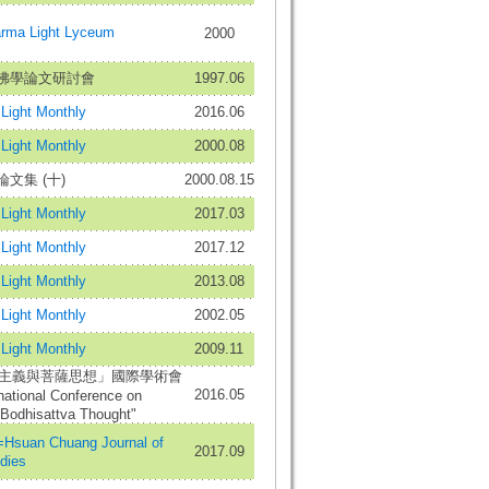
a Light Lyceum
2000
佛學論文研討會
1997.06
ight Monthly
2016.06
ight Monthly
2000.08
文集 (十)
2000.08.15
ight Monthly
2017.03
ight Monthly
2017.12
ight Monthly
2013.08
ight Monthly
2002.05
ight Monthly
2009.11
利他主義與菩薩思想」國際學術會
2016.05
ational Conference on
 Bodhisattva Thought"
an Chuang Journal of
2017.09
dies