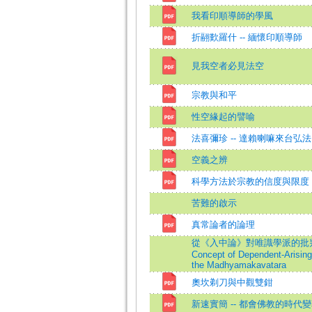
我看印順導師的學風
折翮歎羅什 -- 緬懷印順導師
見我空者必見法空
宗教與和平
性空緣起的譬喻
法喜彌珍 -- 達賴喇嘛來台弘
空義之辨
科學方法於宗教的信度與限度
苦難的啟示
真常論者的論理
從《入中論》對唯識學派的批判論月稱的緣
Concept of Dependent-Arising 
the Madhyamakavatara
奧坎剃刀與中觀雙鉗
新速實簡 -- 都會佛教的時代