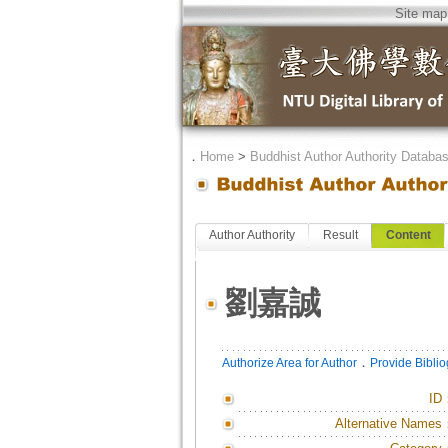
Site map
．
Home
>
Buddhist Author Authority Databa
Author Authority
Result
Content
劉嘉誠
．
Authorize Area for Author
Provide Bibli
ID
Alternative Names