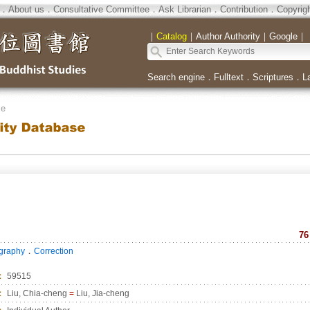
．
About us
．
Consultative Committee
．
Ask Librarian
．
Contribution
．
Copyrig
｜
Catalog
｜
Author Authority
｜
Google
｜
Search engine
．
Fulltext
．
Scriptures
．
L
se
76
．
ography
Correction
：
59515
：
Liu, Chia-cheng
=
Liu, Jia-cheng