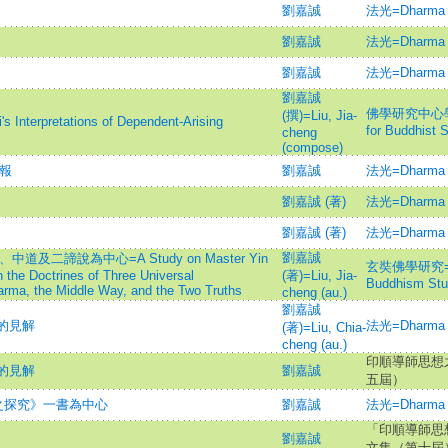
劉嘉誠
法光=Dharma L
劉嘉誠
法光=Dharma L
劉嘉誠
法光=Dharma L
劉嘉誠
佛學研究中心學報=J
(撰)=Liu, Jia-
terpretations of Dependent-Arising
for Buddhist 
cheng
(compose)
果報
劉嘉誠
法光=Dharma L
劉嘉誠 (著)
法光=Dharma L
劉嘉誠 (著)
法光=Dharma L
劉嘉誠
道及二諦說為中心=A Study on Master Yin
玄奘佛學研究=Hsu
the Doctrines of Three Universal
(著)=Liu, Jia-
Buddhism Stu
arma, the Middle Way, and the Two Truths
cheng (au.)
劉嘉誠
的見解
法光=Dharma L
(著)=Liu, Chia-
cheng (au.)
印順導師思想
的見解
劉嘉誠
五屆）
之探究》一書為中心
劉嘉誠
法光=Dharma L
「印順導師思
劉嘉誠
文集（第十屆