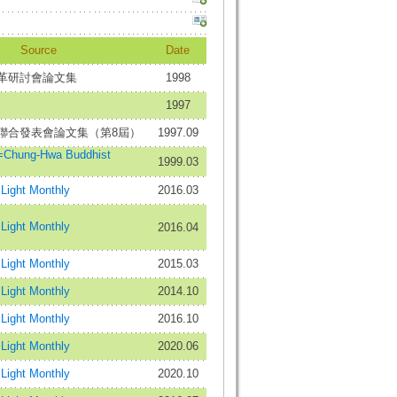
Source
Date
革研討會論文集
1998
1997
聯合發表會論文集（第8屆）
1997.09
ung-Hwa Buddhist
1999.03
ight Monthly
2016.03
ight Monthly
2016.04
ight Monthly
2015.03
ight Monthly
2014.10
ight Monthly
2016.10
ight Monthly
2020.06
ight Monthly
2020.10