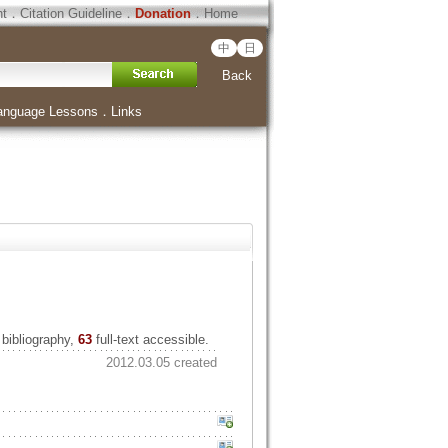
ht
．
Citation Guideline
．
Donation
．
Home
中
日
Back
anguage Lessons
．
Links
bibliography,
63
full-text accessible.
2012.03.05 created