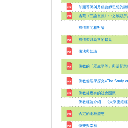
印順導師與月稱論師思想的契
吉藏《三論玄義》中之破顯所
有情世間相對論
有情習以為常的錯見
佛法與知識
佛教的「眾生平等」與基督宗
佛教倫理學探究=The Study on B
佛教徒應有的社會關懷
佛教經論介紹 -- 《大乘密嚴
否定的兩種型態
快樂與幸福