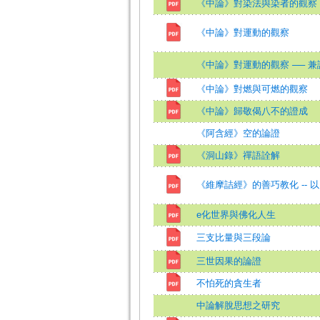
《中論》對染法與染者的觀察
《中論》對運動的觀察
《中論》對運動的觀察 ── 
《中論》對燃與可燃的觀察
《中論》歸敬偈八不的證成
《阿含經》空的論證
《洞山錄》禪語詮解
《維摩詰經》的善巧教化 -- 
e化世界與佛化人生
三支比量與三段論
三世因果的論證
不怕死的貪生者
中論解脫思想之研究