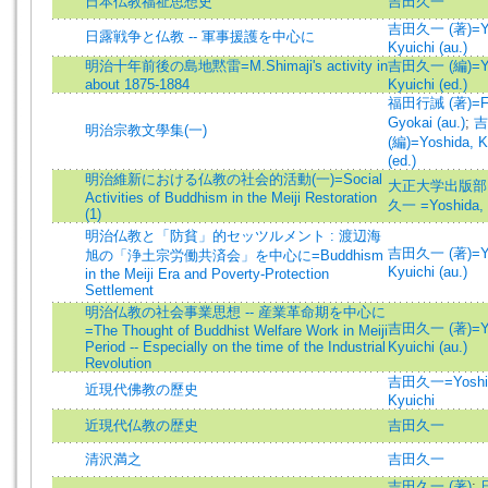
日本仏教福祉思想史
吉田久一
吉田久一 (著)=Yo
日露戦争と仏教 -- 軍事援護を中心に
Kyuichi (au.)
明治十年前後の島地黙雷=M.Shimaji's activity in
吉田久一 (編)=Yo
about 1875-1884
Kyuichi (ed.)
福田行誡 (著)=Fu
Gyokai (au.)
;
吉
明治宗教文學集(一)
(編)=Yoshida, K
(ed.)
明治維新における仏教の社会的活動(一)=Social
大正大学出版部
Activities of Buddhism in the Meiji Restoration
久一 =Yoshida, 
(1)
明治仏教と「防貧」的セッツルメント : 渡辺海
吉田久一 (著)=Yo
旭の「浄土宗労働共済会」を中心に=Buddhism
Kyuichi (au.)
in the Meiji Era and Poverty-Protection
Settlement
明治仏教の社会事業思想 -- 産業革命期を中心に
吉田久一 (著)=Yo
=The Thought of Buddhist Welfare Work in Meiji
Period -- Especially on the time of the Industrial
Kyuichi (au.)
Revolution
吉田久一=Yoshi
近現代佛教の歷史
Kyuichi
近現代仏教の歴史
吉田久一
清沢満之
吉田久一
吉田久一 (著)
;