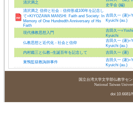
清沢満之
史学会 (編)
清沢満之 信仰と社会：信仰形成100年を記念し
吉田久一 (著)=Yo
て=KIYOZAWA MANSHI: Faith and Society: In
Kyuichi (au.)
Memory of One Hundredth Anniversary of His
Faith
吉田久一=Yoshi
現代佛教思想入門
Kyuichi
吉田久一 (著)=Yo
仏教思想と近代化 - 社会と信仰
Kyuichi (au.)
内村鑑三と仏教--生誕百年を記念して
吉田久一 (著)
吉田久一 (著)=Yo
巣鴨監獄教誨師事件
Kyuichi (au.)
国立台湾大学
文学部仏教学セン
National Taiwan Universi
doi:10.6681