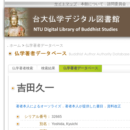
サイトマップ
．
本館について
．
諮問委員会
．
．
ホーム
>
仏学著者データベース
仏学著者検索
検索結果
仏学著者データベース
吉田久一
．
．
著者本人によるオーソライズ
著者本人が提供した書目
資料改正
シリアル番号：
32665
別名：
Yoshida, Kyuichi