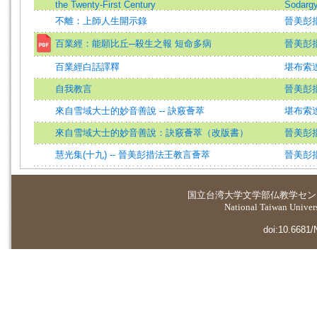
the Twenty-First Century
Sodarg
不離：上師人生開示錄
晉美彭措
百業經：能願比丘─殺生之報 短命多病
晉美彭
百業經白話譯釋
堪布索
自我教言
晉美彭
來自雪域大士的妙音善說 -- 訣竅薈萃
堪布索
來自雪域大士的妙音善說：訣竅薈萃（改版書）
晉美彭
慧光集(十九) -- 晉美彭措法王教言薈萃
晉美彭
国立台湾大学
文学部仏教学セン
National Taiwan Universi
doi:10.6681