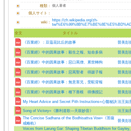
種類：
個人著者
個人サイト：
https://zh.wikipedia.org/zh-
wiki：
tw/%E6%99%8B%E7%BE%8E%E5%BD%A
全文
タイトル
《百業經》：豆蔻花比丘的故事
晉美彭
《百業經》中的因果故事：殺生之報、短命多病
晉美彭
《百業經》中的因果故事：惡口罵僧、累世轉狗
晉美彭
《百業經》中的因果故事：惡罵聖者 得跛子報
晉美彭
《百業經》中的因果故事：無意害兄，受駝背報
晉美彭
《百業經》中的因果故事：種下善根 得佛授記
晉美彭
My Heart Advice and Secret Pith Instructions=心髓秘訣
法王如意
Song of Victory=《勝利道歌—天鼓妙音》
法王如意
The Concise Sadhana of the Bodhisattva Vow=《菩薩
晉美彭措
戒略軌》
Voices from Larung Gar: Shaping Tibetan Buddhism for
Gayley,