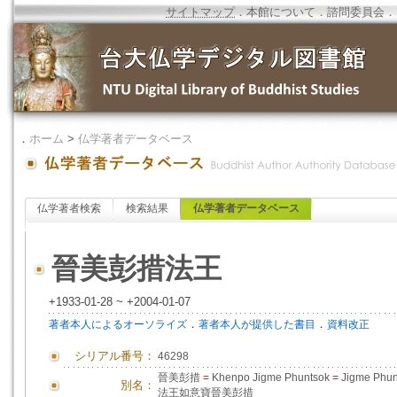
サイトマップ
．
本館について
．
諮問委員会
．
．
ホーム
>
仏学著者データベース
仏学著者検索
検索結果
仏学著者データベース
晉美彭措法王
+1933-01-28 ~ +2004-01-07
．
．
著者本人によるオーソライズ
著者本人が提供した書目
資料改正
シリアル番号：
46298
晉美彭措
=
Khenpo Jigme Phuntsok
=
Jigme Phu
別名：
法王如意寶晉美彭措