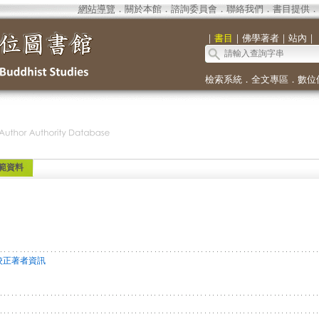
網站導覽
．
關於本館
．
諮詢委員會
．
聯絡我們
．
書目提供
．
｜
書目
｜
佛學著者
｜
站內
｜
檢索系統
．
全文專區
．
數位
範資料
校正著者資訊