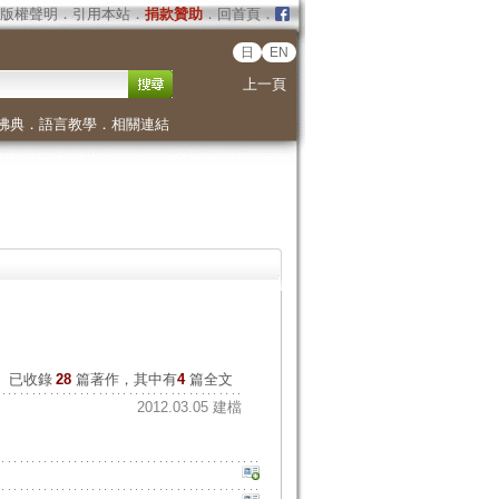
版權聲明
．
引用本站
．
捐款贊助
．
回首頁
．
日
EN
上一頁
佛典
．
語言教學
．
相關連結
已收錄
28
篇著作，其中有
4
篇全文
2012.03.05 建檔