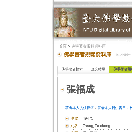
．
首頁
>
佛學著者規範資料庫
佛學著者檢索
查詢結果
佛學著者規
張福成
．
．
著者本人提供授權
著者本人提供書目
序號：
49475
別名：
Zhang, Fu-cheng