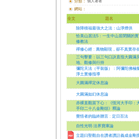
分類：
個人著者
網站：
全文
題名
除障積福最強大之法：山淨煙供
恰美山居法5：一生中山居閉關的實
修教法
禪修心經 : 萬物顯現，卻不真實存
三句擊要：以三句口訣直指大圓滿
地、觀修與行持
彌陀天法（平裝版）：阿彌陀佛極
淨土實修指導
大圓滿禪定休息論
大圓滿如幻休息論
赤裸直觀當下心：《恆河大手印：
手印二十八金剛頌》釋論
覺悟者的臨終贈言 : 定日百法
自性光明·法界寶庫論
立題曰聖觀自在讚者讚註義成金剛