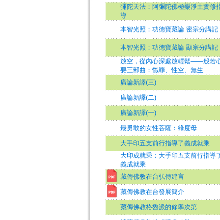
彌陀天法：阿彌陀佛極樂淨土實修
導
本智光照：功德寶藏論 密宗分講記
本智光照：功德寶藏論 顯宗分講記
放空，從內心深處放輕鬆——般若
要三部曲：懺罪、性空、無生
廣論新譯(三)
廣論新譯(二)
廣論新譯(一)
最勇敢的女性菩薩：綠度母
大手印五支前行指導了義成就乘
大印成就乘：大手印五支前行指導
義成就乘
藏傳佛教在台弘傳建言
藏傳佛教在台發展簡介
藏傳佛教格魯派的修學次第