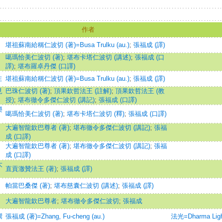
作者
堪祖蘇南給稱仁波切 (著)=Busa Trulku (au.)
;
張福成 (譯)
噶瑪恰美仁波切 (著)
;
堪布卡塔仁波切 (講述)
;
張福成 (口
譯)
;
堪布羅卓丹傑 (口譯)
在
堪祖蘇南給稱仁波切 (著)=Busa Trulku (au.)
;
張福成 (譯)
見
巴珠仁波切 (著)
;
頂果欽哲法王 (註解)
;
頂果欽哲法王 (教
授)
;
堪布徹令多傑仁波切 (講記)
;
張福成 (口譯)
樂
噶瑪恰美仁波切 (著)
;
堪布卡塔仁波切 (釋)
;
張福成 (口譯)
大遍智龍欽巴尊者 (著)
;
堪布徹令多傑仁波切 (講記)
;
張福
成 (口譯)
大遍智龍欽巴尊者 (著)
;
堪布徹令多傑仁波切 (講記)
;
張福
成 (口譯)
大
直貢澈贊法王 (著)
;
張福成 (譯)
帕當巴桑傑 (著)
;
堪布慈囊仁波切 (講述)
;
張福成 (譯)
大遍智龍欽巴尊者
;
堪布徹令多傑仁波切
;
張福成
撰
張福成 (著)=Zhang, Fu-cheng (au.)
法光=Dharma Ligh