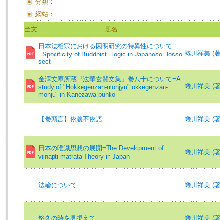
分類：
網站：
全文
題名
日本法相宗における因明研究の特異性について
蜷川祥美 (著)=N
=Specificity of Buddhist - logic in Japanese Hosso-
sect
金澤文庫所蔵『法華玄賛文集』巻八十について=A
蜷川祥美 (著)=N
study of "Hokkegenzan-monjyu" okkegenzan-
monju" in Kanezawa-bunko
【巻頭言】依義不依語
蜷川祥美 (著)=N
日本の唯識思想の展開=The Development of
蜷川祥美 (著)=N
vijnapti-matrata Theory in Japan
法輪について
蜷川祥美 (著
悠久の時を見据えて
蜷川祥美 (著