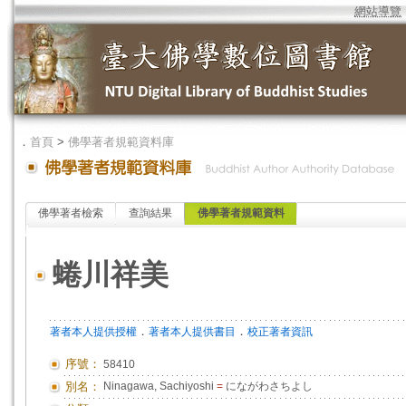
網站導覽
．
首頁
>
佛學著者規範資料庫
佛學著者檢索
查詢結果
佛學著者規範資料
蜷川祥美
．
．
著者本人提供授權
著者本人提供書目
校正著者資訊
序號：
58410
別名：
Ninagawa, Sachiyoshi
=
にながわさちよし