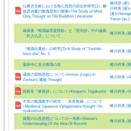
楠淳證 (著)
;
仏教古文献における唯心思想の総合的研究(1) : 解
川祥美 (著)=Ni
脱房貞慶の唯識思想の展開=The Study of Mind
(著)=Hasegaw
Only Thought on Old Buddhist Literatures
Yasuo (au.)
蔵俊著『唯識論菩提院鈔』と『変旧抄』中の論義
蜷川祥美 (著
「約入仏法」について
『唯識比量鈔』の研究(2)=A Study of "Yuishiki-
蜷川祥美 (著)=N
hiryo-sho'' No. 2
薬師寺に至る唯識の道
蜷川祥美 (著
蔵俊の因明思想について=Immyo (Logic) in
蜷川祥美 =Nin
Zoshun's 藏俊 Thought
顕範草『東覚抄』について=Kenpan's Tōgakushō
蜷川祥美 =Nin
中世の唯識教学の研究 : 「若有無漏」について
蜷川祥美 (著
=Medieval Japanese Vijñaptimatra thought: On
nyakunmuro
親鸞の仏性思想についての一考察=Shinran's
蜷川祥美 (著)=N
Understanding Of the Idea Of Busshō