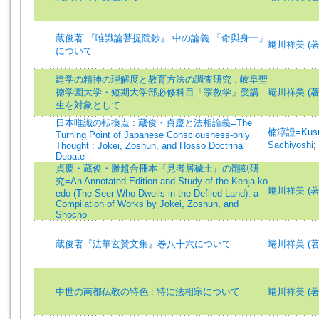
蔵俊著 『唯識論菩提院鈔』 中の論義 「命與身一」
蜷川祥美 (著
について
建学の精神の理解度と教育方法の調査研究 : 岐阜聖
徳学園大学・短期大学部必修科目「宗教学」受講
蜷川祥美 (著
生を対象として
日本唯識の転換点 : 蔵俊・貞慶と法相論義=The
楠淳證=Kusun
Turning Point of Japanese Consciousness-only
Sachiyoshi
;
Thought : Jokei, Zoshun, and Hosso Doctrinal
Debate
貞慶・蔵俊・勝超合冊本『見者居穢土』の翻刻研
究=An Annotated Edition and Study of the Kenja ko
蜷川祥美 (著)=N
edo (The Seer Who Dwells in the Defiled Land), a
Compilation of Works by Jokei, Zoshun, and
Shocho
蔵俊著『法華玄賛文集』巻八十六について
蜷川祥美 (著
中世の南都仏教の特色 : 特に法相宗について
蜷川祥美 (著