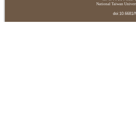
National Taiwan Universi
doi:10.6681