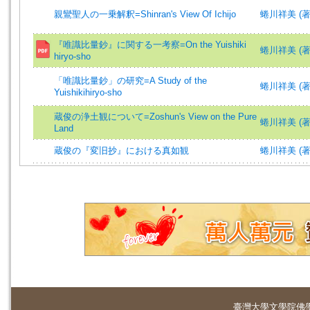
親鸞聖人の一乗解釈=Shinran's View Of Ichijo
蜷川祥美 (著)=N
『唯識比量鈔』に関する一考察=On the Yuishiki
蜷川祥美 (著
hiryo-sho
「唯識比量鈔」の研究=A Study of the
蜷川祥美 (著)=N
Yuishikihiryo-sho
蔵俊の浄土観について=Zoshun's View on the Pure
蜷川祥美 (著)=N
Land
蔵俊の『変旧抄』における真如観
蜷川祥美 (著)=N
臺灣大學
文學院佛