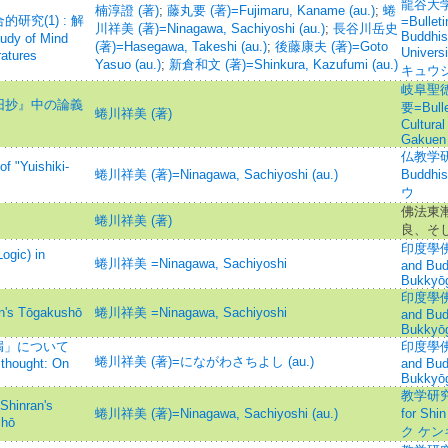
龍谷大
楠淳證 (著)
;
藤丸要 (著)=Fujimaru, Kaname (au.)
;
蜷
究(1) : 解
=Bulleti
川祥美 (著)=Ninagawa, Sachiyoshi (au.)
;
長谷川岳史
Buddhis
 of Mind
(著)=Hasegawa, Takeshi (au.)
;
後藤康夫 (著)=Goto
Unive
ratures
Yasuo (au.)
;
新倉和文 (著)=Shinkura, Kazufumi (au.)
キュウ
岐阜聖
旧抄』中の論義
要=Bullet
蜷川祥美 (著)
Cultural
Gakuen 
仏教学研究=
Yuishiki-
蜷川祥美 (著)=Ninagawa, Sachiyoshi (au.)
Budd
ウ
佛法東
蜷川祥美 (著)
良、そ
印度學佛教學
ic) in
蜷川祥美 =Ninagawa, Sachiyoshi
and Bud
Bukkyō
印度學佛教學
Tōgakushō
蜷川祥美 =Ninagawa, Sachiyoshi
and Bud
Bukkyō
漏」について
印度學佛教學
蜷川祥美 (著)=にながわさちよし (au.)
 thought: On
and Bud
Bukkyō
教学研究所
nran's
蜷川祥美 (著)=Ninagawa, Sachiyoshi (au.)
for Sh
shō
ク ケン