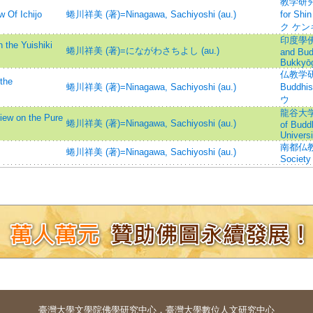
教学研究所
f Ichijo
蜷川祥美 (著)=Ninagawa, Sachiyoshi (au.)
for Sh
ク ケン
印度學佛教學
 Yuishiki
蜷川祥美 (著)=にながわさちよし (au.)
and Bud
Bukkyō
仏教学研究=
he
蜷川祥美 (著)=Ninagawa, Sachiyoshi (au.)
Budd
ウ
龍谷大学
on the Pure
蜷川祥美 (著)=Ninagawa, Sachiyoshi (au.)
of Budd
Universi
南都仏教=J
蜷川祥美 (著)=Ninagawa, Sachiyoshi (au.)
Society 
臺灣大學
文學院佛學研究中心
．
臺灣大學數位人文研究中心