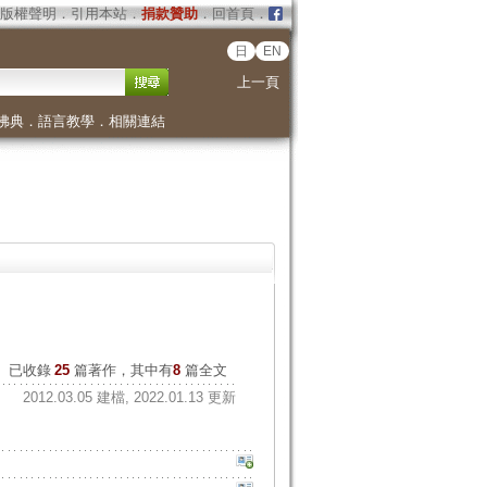
版權聲明
．
引用本站
．
捐款贊助
．
回首頁
．
日
EN
上一頁
佛典
．
語言教學
．
相關連結
已收錄
25
篇著作，其中有
8
篇全文
2012.03.05 建檔, 2022.01.13 更新