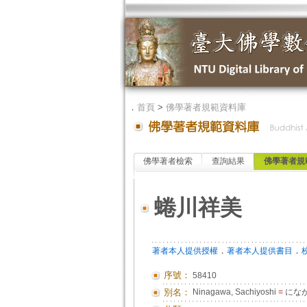
．
首頁
>
佛學著者規範資料庫
佛學著者檢索
查詢結果
佛學著者規
蜷川祥美
．
．
著者本人提供授權
著者本人提供書目
序號：
58410
別名：
Ninagawa, Sachiyoshi
=
にな