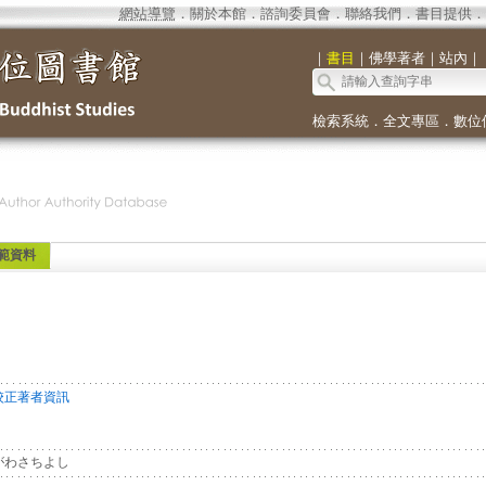
網站導覽
．
關於本館
．
諮詢委員會
．
聯絡我們
．
書目提供
．
｜
書目
｜
佛學著者
｜
站內
｜
檢索系統
．
全文專區
．
數位
範資料
校正著者資訊
がわさちよし