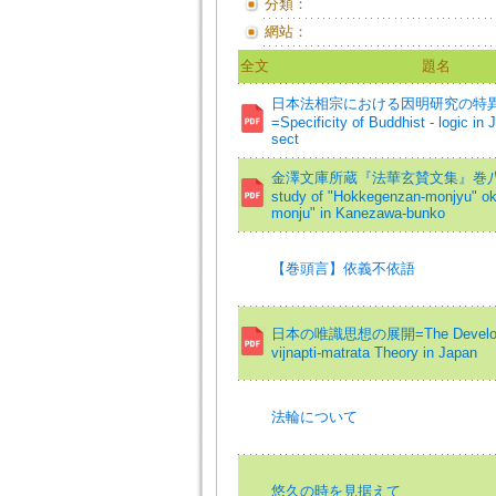
分類：
網站：
全文
題名
日本法相宗における因明研究の特
=Specificity of Buddhist - logic i
sect
金澤文庫所蔵『法華玄賛文集』巻八
study of "Hokkegenzan-monjyu" o
monju" in Kanezawa-bunko
【巻頭言】依義不依語
日本の唯識思想の展開=The Developm
vijnapti-matrata Theory in Japan
法輪について
悠久の時を見据えて