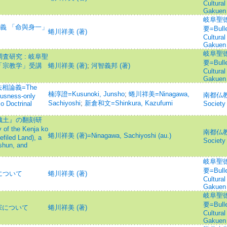
Cultural
Gakuen 
岐阜聖
義 「命與身一」
要=Bullet
蜷川祥美 (著)
Cultural
Gakuen 
岐阜聖
研究 : 岐阜聖
要=Bullet
「宗教学」受講
蜷川祥美 (著)
;
河智義邦 (著)
Cultural
Gakuen 
相論義=The
楠淳證=Kusunoki, Junsho
;
蜷川祥美=Ninagawa,
南都仏教=J
ousness-only
Sachiyoshi
;
新倉和文=Shinkura, Kazufumi
o Doctrinal
Society 
穢土』の翻刻研
 of the Kenja ko
南都仏教=J
蜷川祥美 (著)=Ninagawa, Sachiyoshi (au.)
filed Land), a
Society 
shun, and
岐阜聖
要=Bullet
について
蜷川祥美 (著)
Cultural
Gakuen 
岐阜聖
要=Bullet
宗について
蜷川祥美 (著)
Cultural
Gakuen 