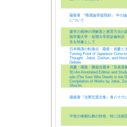
蔵俊著 『唯識論菩提院鈔』 中の論
について
建学の精神の理解度と教育方法の調査
徳学園大学・短期大学部必修科目
生を対象として
日本唯識の転換点 : 蔵俊・貞慶と法
Turning Point of Japanese Consci
Thought : Jokei, Zoshun, and Hoss
Debate
貞慶・蔵俊・勝超合冊本『見者居
究=An Annotated Edition and Study
edo (The Seer Who Dwells in the De
Compilation of Works by Jokei, Zo
Shocho
蔵俊著『法華玄賛文集』巻八十六
中世の南都仏教の特色 : 特に法相