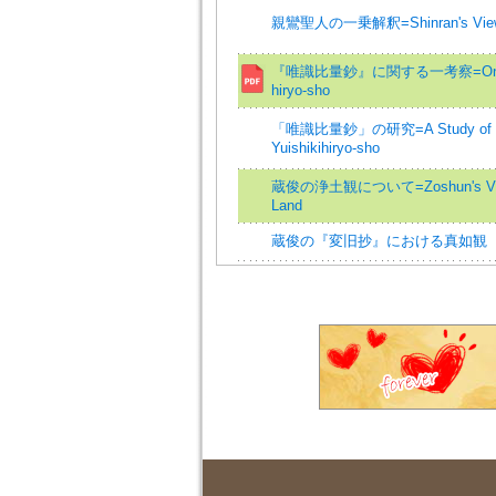
親鸞聖人の一乗解釈=Shinran's View O
『唯識比量鈔』に関する一考察=On the
hiryo-sho
「唯識比量鈔」の研究=A Study of t
Yuishikihiryo-sho
蔵俊の浄土観について=Zoshun's View 
Land
蔵俊の『変旧抄』における真如観