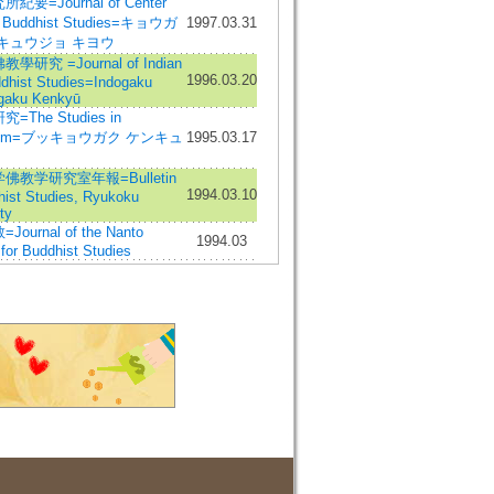
紀要=Journal of Center
in Buddhist Studies=キョウガ
1997.03.31
キュウジョ キヨウ
研究 =Journal of Indian
1996.03.20
dhist Studies=Indogaku
gaku Kenkyū
The Studies in
hism=ブッキョウガク ケンキュ
1995.03.17
佛教学研究室年報=Bulletin
1994.03.10
hist Studies, Ryukoku
ty
ournal of the Nanto
1994.03
for Buddhist Studies