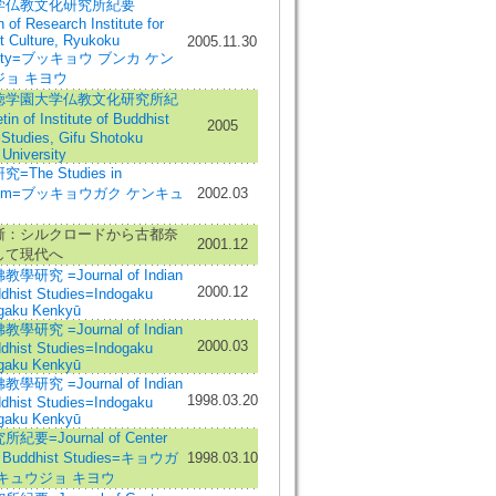
学仏教文化研究所紀要
n of Research Institute for
t Culture, Ryukoku
2005.11.30
rsity=ブッキョウ ブンカ ケン
ジョ キヨウ
徳学園大学仏教文化研究所紀
in of Institute of Buddhist
2005
 Studies, Gifu Shotoku
University
The Studies in
hism=ブッキョウガク ケンキュ
2002.03
漸：シルクロードから古都奈
2001.12
して現代へ
研究 =Journal of Indian
2000.12
dhist Studies=Indogaku
gaku Kenkyū
研究 =Journal of Indian
2000.03
dhist Studies=Indogaku
gaku Kenkyū
研究 =Journal of Indian
1998.03.20
dhist Studies=Indogaku
gaku Kenkyū
紀要=Journal of Center
in Buddhist Studies=キョウガ
1998.03.10
キュウジョ キヨウ