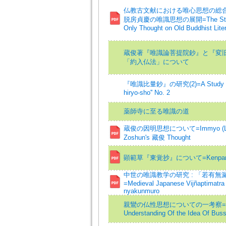
仏教古文献における唯心思想の総合的研
脱房貞慶の唯識思想の展開=The Study
Only Thought on Old Buddhist Lite
蔵俊著『唯識論菩提院鈔』と『変
「約入仏法」について
『唯識比量鈔』の研究(2)=A Study of "
hiryo-sho'' No. 2
薬師寺に至る唯識の道
蔵俊の因明思想について=Immyo (Log
Zoshun's 藏俊 Thought
顕範草『東覚抄』について=Kenpan's 
中世の唯識教学の研究 : 「若有無
=Medieval Japanese Vijñaptimatra
nyakunmuro
親鸞の仏性思想についての一考察=Shi
Understanding Of the Idea Of Bus