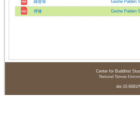
綠度母
Geshe Palden 
禪修
Geshe Palden 
Center for Buddhist Stu
National Taiwan Universi
doi:10.6681