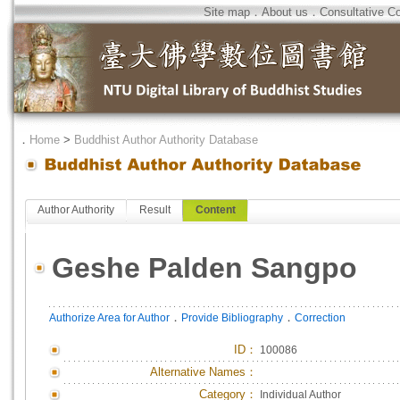
Site map
．
About us
．
Consultative C
．
Home
>
Buddhist Author Authority Database
Author Authority
Result
Content
Geshe Palden Sangpo
．
．
Authorize Area for Author
Provide Bibliography
Correction
ID
：
100086
Alternative Names：
Category：
Individual Author