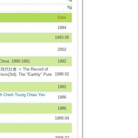
Date
1994
1993.05
2002
 China: 1990-1991
1992
 = The Record of
1998.02
ism(3rd): The "Earthly" Pure
1992
 Chieh Tsung Chiao Yen
1986
1986
1989.04
2008.07