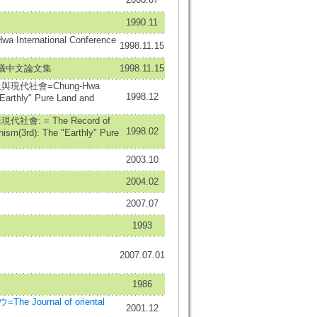
1990.11
ernational Conference
1998.11.15
議中文論文集
1998.11.15
代社會=Chung-Hwa
1998.12
Earthly" Pure Land and
 = The Record of
1998.02
ism(3rd): The "Earthly" Pure
2003.10
2004.02
2007.07
1993
2007.07.01
1986
urnal of oriental
2001.12