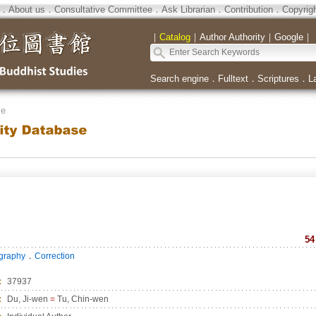
．
About us
．
Consultative Committee
．
Ask Librarian
．
Contribution
．
Copyrig
｜
Catalog
｜
Author Authority
｜
Google
｜
Search engine
．
Fulltext
．
Scriptures
．
L
se
54
．
ography
Correction
：
37937
：
Du, Ji-wen
=
Tu, Chin-wen