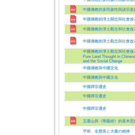
中國佛教的多民族性與諸宗派
中國佛教的淨土關念與社會改
中國佛教的淨土觀念和社會改
中國佛教的淨土觀念與社會改
中國佛教的淨土觀念與社會改革
Pure Land Thought in Chines
and the Social Change
中國佛教與中國文化
中國佛教與中國文化
中國禪宗通史
中國禪宗通史
中國禪宗通史
五臺山與《華嚴經》的基本思
平和、生態系と大乗の精神