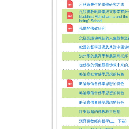
呂秋逸先生的佛學研究之路
泛說佛教毗曇學與玄學崇有派=
Buddhist Abhidharma and the T
being" School
俄國的佛教研究
怎樣認識佛教徒的人生觀和道
毗曇的哲學基礎及其對中國佛
洪州系的農禪學和農業烏托邦
從佛教的價值觀看佛教未來的
略論康社會佛學思想的特色
略論康僧會佛學思想的特色
略論康僧會佛學思想的特色
略論康僧會佛學思想的特色
評梁啟超的佛教救世思想
漢譯佛教經典哲學(上、下卷)