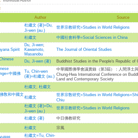
：
Individual Author
：
Author
Source
杜繼文 (著)=Du,
世界宗教研究=Studies in World Religions
Ji-wen (au.)
杜繼文
中國社會科學=Social Sciences in China
Du, Ji-wen
;
yana Spirit
Kawamoto,
The Journal of Oriental Studies
Masanobu
 Chinese
Du, Ji-wen (著)
Buddhist Studies in the People's Republic of
inese
中華國際佛學會議實錄（第3屆）：人間淨土與現代社會:
Tu, Chin-wen
Change=中國佛
Chung-Hwa International Conference on Buddh
(著)=杜繼文 (au.)
Land and Contemporary Society
杜繼文
;
杜繼文
國佛敎和中國文
世界宗敎研究=Studies in World Religions=Shih
杜繼文
Chiu
杜繼文 (著)=Du,
世界宗教研究=Studies in World Religions
Ji-wen (au.)
杜繼文 (著)
中日佛教研究
杜繼文
宗風
杜繼文=Tu, Chin-
的個性