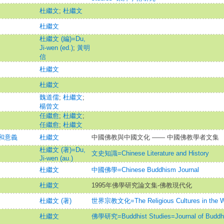
杜繼文
;
杜繼文
杜繼文
杜繼文 (編)=Du,
Ji-wen (ed.)
;
黃明
信
杜繼文
杜繼文
魏道儒
;
杜繼文
;
楊曾文
任繼愈
;
杜繼文
;
任繼愈
;
杜繼文
和意義
杜繼文
中國佛教與中國文化 —— 中國佛教學者文集
杜繼文 (著)=Du,
文史知識=Chinese Literature and History
Ji-wen (au.)
杜繼文
中國佛學=Chinese Buddhism Journal
杜繼文
1995年佛學研究論文集-佛教現代化
杜繼文 (著)
世界宗教文化=The Religious Cultures in the W
杜繼文
佛學研究=Buddhist Studies=Journal of Buddhi