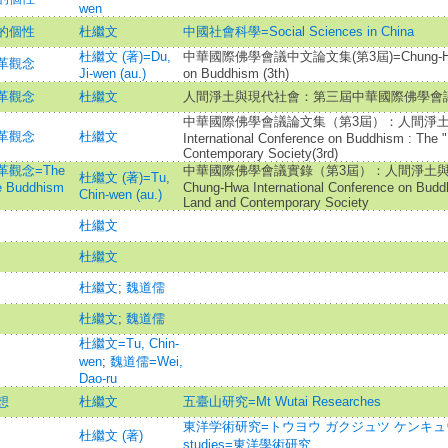
wen
的個性
杜繼文
中國社會科學=Social Sciences in China
杜繼文 (著)=Du,
中華國際佛學會議中文論文集(第3屆)=Chung-Hwa Int
革觀念
Ji-wen (au.)
on Buddhism (3th)
革觀念
杜繼文
人間淨土與現代社會：第三屆中華國際佛學會
中華國際佛學會議論文集（第3屆）：人間淨土與現
革觀念
杜繼文
International Conference on Buddhism : The "
Contemporary Society(3rd)
觀念=The
中華國際佛學會議實錄（第3屆）：人間淨土與現代社會:
杜繼文 (著)=Tu,
e Buddhism
Chung-Hwa International Conference on Buddh
Chin-wen (au.)
Land and Contemporary Society
杜繼文
杜繼文
杜繼文
;
魏道儒
杜繼文
;
魏道儒
杜繼文=Tu, Chin-
wen
;
魏道儒=Wei,
Dao-ru
想
杜繼文
五臺山研究=Mt Wutai Researches
東洋学術研究=トウヨウ ガクジュツ ケンキュウ=The Jo
杜繼文 (著)
studies=東洋學術研究