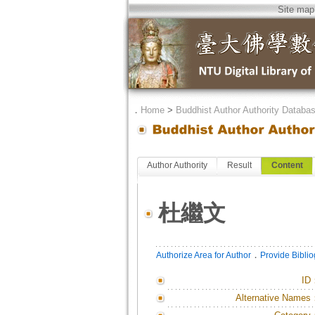
Site map
．
Home
>
Buddhist Author Authority Databa
Author Authority
Result
Content
杜繼文
．
Authorize Area for Author
Provide Bibli
ID
Alternative Names