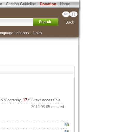
ht
．
Citation Guideline
．
Donation
．
Home
中
日
Back
anguage Lessons
．
Links
bibliography,
17
full-text accessible.
2012.03.05 created