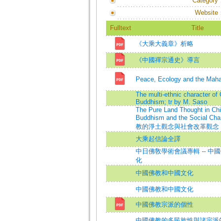
Category
Website
Fulltext
Title
《大乘大義章》析略
《中國禪宗通史》導言
Peace, Ecology and the Maha
The multi-ethnic character of
Buddhism; tr by M. Saso
The Pure Land Thought in Ch
Buddhism and the Social 
教的淨土觀念與社會改革觀念
大乘起信論全譯
中日佛敎學術會議專輯 -- 中
化
中國佛教和中國文化
中國佛教和中國文化
中國佛教宗派的個性
中國佛教的多民族性與諸宗派