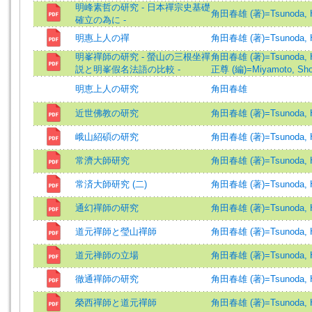
明峰素哲の研究 - 日本禪宗史基礎
角田春雄 (著)=Tsunoda, Ha
確立の為に -
明惠上人の禪
角田春雄 (著)=Tsunoda, Ha
明峯禪師の研究 - 螢山の三根坐禪
角田春雄 (著)=Tsunoda, Ha
説と明峯假名法語の比較 -
正尊 (編)=Miyamoto, Shos
明恵上人の研究
角田春雄
近世佛教の研究
角田春雄 (著)=Tsunoda, Ha
峨山紹碩の研究
角田春雄 (著)=Tsunoda, Ha
常濟大師研究
角田春雄 (著)=Tsunoda, Ha
常済大師研究 (二)
角田春雄 (著)=Tsunoda, Ha
通幻禪師の研究
角田春雄 (著)=Tsunoda, Ha
道元禪師と瑩山禪師
角田春雄 (著)=Tsunoda, Ha
道元禅師の立場
角田春雄 (著)=Tsunoda, Ha
徹通禪師の研究
角田春雄 (著)=Tsunoda, Ha
榮西禪師と道元禪師
角田春雄 (著)=Tsunoda, Ha