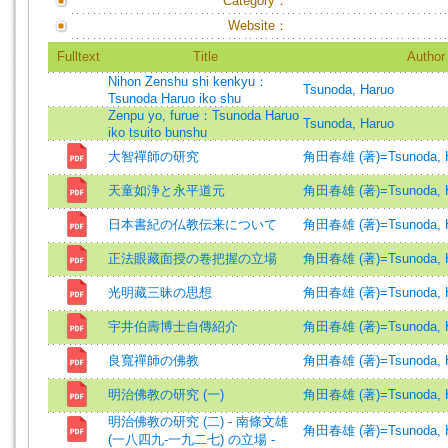
Category：
Website：
Fulltext
Title
Author
Nihon Zenshu shi kenkyu：
Tsunoda, Haruo
Tsunoda Haruo iko shu
Zenpu yo, furue：Tsunoda Haruo
Tsunoda, Haruo
iko tsuito bunshu
大智禪師の研究
角田春雄 (著)=Tsunoda, Ha
天童如浄と永平道元
角田春雄 (著)=Tsunoda, Ha
日本書紀の仏教伝来について
角田春雄 (著)=Tsunoda, Ha
正法眼藏面授の卷把握の立場
角田春雄 (著)=Tsunoda, Ha
光明藏三昧の思想
角田春雄 (著)=Tsunoda, Ha
宇井伯壽博士自傳紹介
角田春雄 (著)=Tsunoda, Ha
良寬禪師の佛教
角田春雄 (著)=Tsunoda, Ha
明治佛教の研究 (一)
角田春雄 (著)=Tsunoda, Ha
明治佛教の研究 (二) - 南條文雄
角田春雄 (著)=Tsunoda, Ha
(一八四九-一九二七) の立場 -