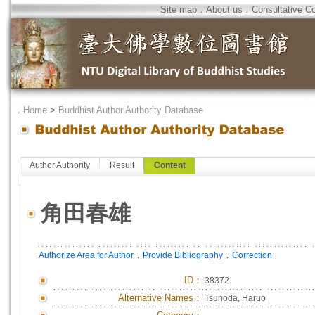
Site map
．
About us
．
Consultative C
．
Home
>
Buddhist Author Authority Database
Author Authority
Result
Content
角田春雄
．
．
Authorize Area for Author
Provide Bibliography
Correction
ID
：
38372
Alternative Names：
Tsunoda, Haruo