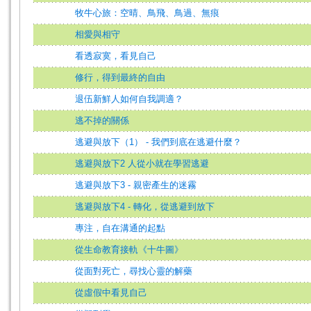
牧牛心旅：空晴、鳥飛、鳥過、無痕
相愛與相守
看透寂寞，看見自己
修行，得到最終的自由
退伍新鮮人如何自我調適？
逃不掉的關係
逃避與放下（1） - 我們到底在逃避什麼？
逃避與放下2 人從小就在學習逃避
逃避與放下3 - 親密產生的迷霧
逃避與放下4 - 轉化，從逃避到放下
專注，自在溝通的起點
從生命教育接軌《十牛圖》
從面對死亡，尋找心靈的解藥
從虛假中看見自己