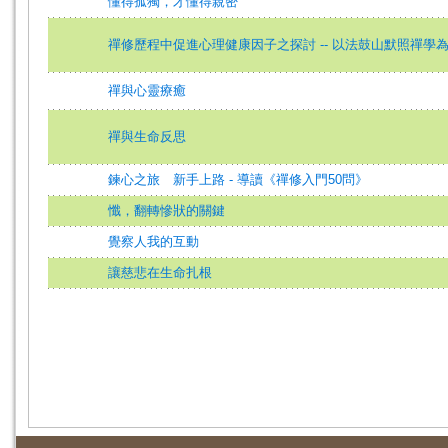
懂得孤獨，才懂得親密
禪修歷程中促進心理健康因子之探討 -- 以法鼓山默照禪學
禪與心靈療癒
禪與生命反思
鍊心之旅 新手上路 - 導讀《禪修入門50問》
懺，翻轉慘狀的關鍵
覺察人我的互動
讓慈悲在生命扎根