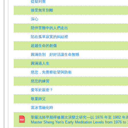
從疑到覺
接受無常別離
深心
陪伴苦難中的人們走出
陷在孤單寂寞的糾結裡
超越生命的創傷
圓滿告別 好好活讓生命無憾
圓滿過人生
慈悲，先覺察欲望與防衛
慈悲的練習
愛等於親密？
敬稟師父
當冰雪融化時
聖嚴法師早期禪修層次演變之研究—以 1976 年至 1982 年為主=Th
Master Sheng Yen's Early Meditation Levels from 1976 to