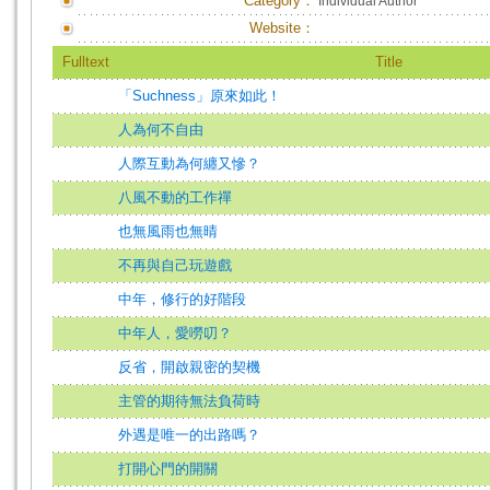
Category：
Individual Author
Website：
Fulltext
Title
「Suchness」原來如此！
人為何不自由
人際互動為何纏又慘？
八風不動的工作禪
也無風雨也無晴
不再與自己玩遊戲
中年，修行的好階段
中年人，愛嘮叨？
反省，開啟親密的契機
主管的期待無法負荷時
外遇是唯一的出路嗎？
打開心門的開關