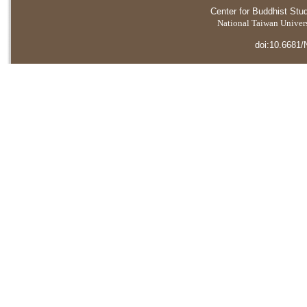
Center for Buddhist Stu
National Taiwan Universi
doi:10.6681