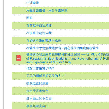
生涯轉換
用生命去接引，用分享去關懷
回家
在奉獻中自我淬鍊
在孤單中發現自我
在婚與不婚的夾縫中成長
在愛情中學會無我地付出 - 從心理學的角度解析愛情
佛法與心理治療典範轉移可能性之探討 ── 從 MBSR 的發展經驗省思
of Paradigm Shift on Buddhism and Psychotherapy: A Refl
and Experience of MBSR Study
你對工作倦怠了嗎？
完美的關係等於完美的人？
抓取位置的焦慮
走出受害者角色
身不由己的不自由
事事無礙真自由