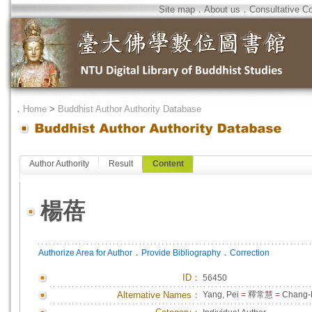
Site map
．
About us
．
Consultative C
．
Home
>
Buddhist Author Authority Database
Author Authority
Result
Content
楊蓓
．
．
Authorize Area for Author
Provide Bibliography
Correction
ID
：
56450
Alternative Names：
Yang, Pei
=
釋常慧
=
Chang-H